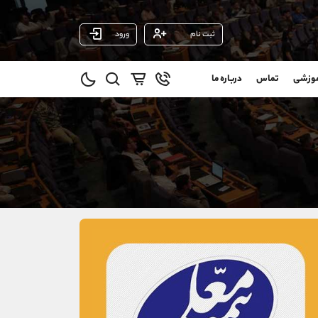
ثبت نام
ورود
پشتیبان فروش
(ایمان پوراسماعیلی)
موزشی
تماس
درباره ما
0
موبایل
09927779040
و
واتساپ
شروع گفتگو
@
تلگرام
@Armteam_admin_por
11
داخلی
107
021-22021030
021-22021040
90001030
@alireza.mehrabii
@alirezamehrabi_com
@alirezamehrabi_official