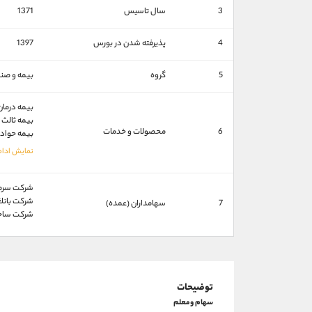
3
سال تاسیس
1371
4
پذیرفته شدن در بورس
1397
5
گروه
بیمه و صند
بیمه درمان
بیمه ثالث
6
محصولات و خدمات
بیمه حواد
شركت سرمايه
شركت بانك سرما
7
سهامداران (عمده)
شركت ساختمان
توضیحات
سهام ومعلم