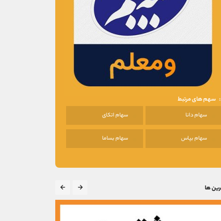
سهم های مرتبط
سهام دانا
سهام اتکای
سهام بپاس
سهام بساما
رین ها