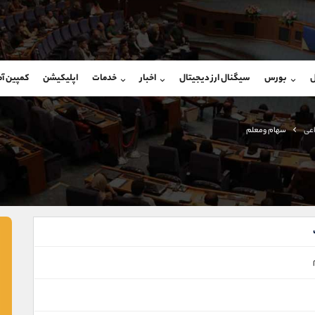
بان فروش
پشتیبان فروش
(محسن یزدی)
(یوسف فرخنده)
ل
بورس
سیگنال ارز دیجیتال
اخبار
خدمات
اپلیکیشن
کمپین آ
09304891085
موبایل
9194198792
شروع گفتگو
واتساپ
شروع گفتگ
@Armteam_admin_103
تلگرام
Armteam_admin_33
اعی
سهام ومعلم
103
داخلی
8