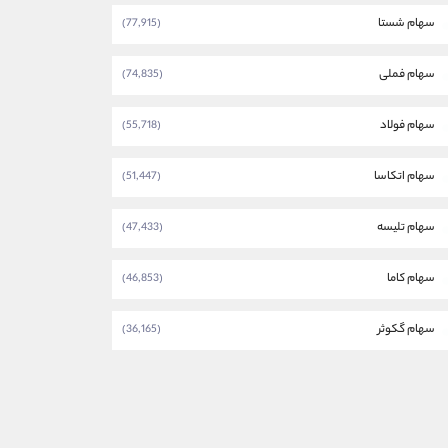
سهام شستا
(77,915)
سهام فملی
(74,835)
سهام فولاد
(55,718)
سهام اتکاسا
(51,447)
سهام تلیسه
(47,433)
سهام کاما
(46,853)
سهام گکوثر
(36,165)