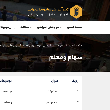
پشتیبان فروش
پشتی
(فائزه تهرانی)
صفحه اصلی
دوره‌های آموزشی
مقالات
ارز دیجیتا
موبایل
09101364784
موبایل
واتساپ
شروع گفتگو
واتساپ
تلگرام
@Armteam_admin_104
تلگرام
صفحه اصلی
سهام
گروه بيمه وصندوق بازنشستگی به جزتامين اجتم
داخلی
104
داخلی
سهام ومعلم
اطلاعات تماس
(دفتر فروش)
تلفن
تلفن
ردیف
عنوان
توضیحات
بدون پیش شماره
اینستاگرام
1
نام شرکت
بيمه معلم
کانال تلگرام
کانال بله
2
نماد بورسی
ومعلم