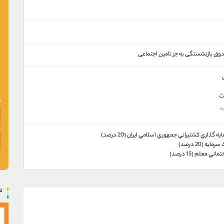
وق‌ بازنشستگی به جز تامین اجتماعی
ث
 گذاري كشتيراني جمهوري اسلامي ايران (20 درصد)
يه (20 درصد)
ي معلم (15 درصد)
ت