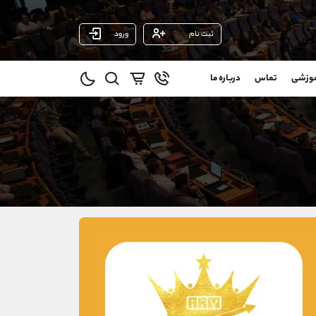
ثبت نام
ورود
پشتیبان فروش
(ایمان پوراسماعیلی)
موزشی
تماس
درباره ما
0
موبایل
09927779040
و
واتساپ
شروع گفتگو
@
تلگرام
@Armteam_admin_por
1
داخلی
107
021-22021030
021-22021040
90001030
@alireza.mehrabii
@alirezamehrabi_com
@alirezamehrabi_official