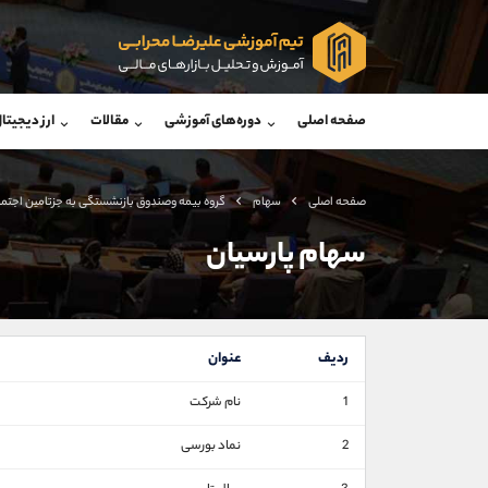
پشتیبان فروش
پشتی
(محسن یزدی)
صفحه اصلی
دوره‌های آموزشی
مقالات
ارز دیجیتا
موبایل
09304891085
موبایل
واتساپ
شروع گفتگو
واتساپ
تلگرام
@Armteam_admin_103
تلگرام
صفحه اصلی
سهام
گروه بيمه وصندوق بازنشستگی به جزتامين اجتم
داخلی
103
داخلی
سهام پارسیان
اطلاعات تماس
(دفتر فروش)
تلفن
تلفن
ردیف
عنوان
بدون پیش شماره
اینستاگرام
1
نام شرکت
کانال تلگرام
2
نماد بورسی
کانال بله