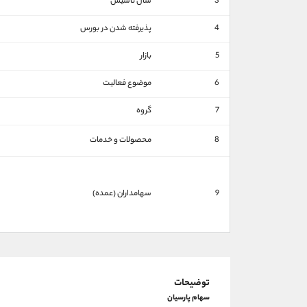
3
سال تاسیس
4
پذیرفته شدن در بورس
5
بازار
6
موضوع فعالیت
7
گروه
8
محصولات و خدمات
9
سهامداران (عمده)
توضیحات
سهام پارسیان