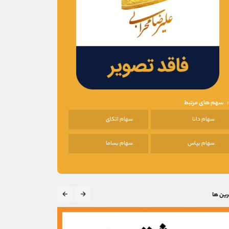
سهم های مرتبط
سهام دانا
سهام اتکای
سهام بپاس
سهام بساما
رین ها