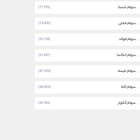
سهام شستا
(77,915)
سهام فملی
(74,835)
سهام فولاد
(55,718)
سهام اتکاسا
(51,447)
سهام تلیسه
(47,433)
سهام کاما
(46,853)
سهام گکوثر
(36,165)