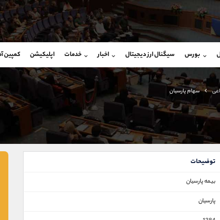
بان فروش
پشتیبان فروش
(یوسف فرخنده)
(فائزه تهرانی)
ل
بورس
سیگنال ارز دیجیتال
اخبار
خدمات
اپلیکیشن
کمپین آ
09194198792
موبایل
9101364784
شروع گفتگو
واتساپ
شروع گفتگ
@Armteam_admin_33
تلگرام
Armteam_admin_104
اعی
سهام پارسیان
118
داخلی
04
توضیحات
بیمه پارسیان
پارسیان