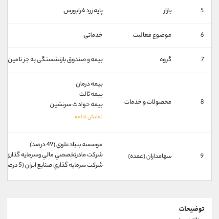
کانال بله
@alirezamehrabi_official
5
بازار
پایه زرد فرابورس
6
موضوع فعالیت
خدماتی
7
گروه
بیمه و صندوق بازنشستگی به جز تامین اج
بیمه درمان
بیمه ثالث
8
محصولات و خدمات
بیمه حوادث سرنشین
موسسه بنيادعلوي (49 درصد)
شركت مادرتخصصي مالي وسرمايه گذاري سينا (17 د
9
سهامداران (عمده)
شركت سرمايه گذاري صنايع ايران (5 درصد)
توضیحات