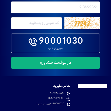
90001030
بدون پیش شماره
تماس بگیرید
تهران، زعفرانیه
021-22021030
90001030
(بدون پیش شماره)