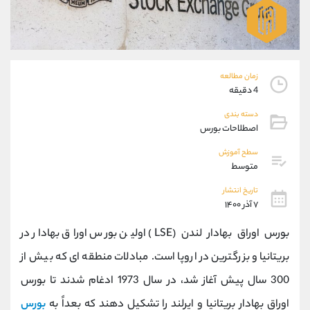
موبایل
09304891085
واتساپ
شروع گفتگو
تلگرام
@Armteam_admin_103
داخلی
103
زمان مطالعه
4 دقیقه
پشتیبان فروش
(ایمان پوراسماعیلی)
دسته بندی
موبایل
09927779040
اصطلاحات بورس
واتساپ
شروع گفتگو
تلگرام
@Armteam_admin_por
سطح آموزش
متوسط
داخلی
107
تاریخ انتشار
۷ آذر ۱۴۰۰
اطلاعات تماس
(دفتر فروش)
تلفن
021-22021030
بورس اوراق بهادار لندن (LSE) اولین بورس اوراق بهادار در
تلفن
021-22021040
بریتانیا و بزرگترین در اروپا است. مبادلات منطقه ای که بیش از
بدون پیش شماره
90001030
300 سال پیش آغاز شد، در سال 1973 ادغام شدند تا بورس
اینستاگرام
@alireza.mehrabii
کانال تلگرام
@alirezamehrabi_com
اوراق بهادار بریتانیا و ایرلند را تشکیل دهند که بعداً به
بورس