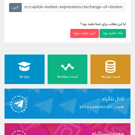
کپی
آیا این مطلب برای شما مفید بود؟
بله ، مفید بود
خیر ، مفید نبود
لیست رمزارزها
لیست سهام ها
دوره ها
کانال تلگرام
alirezamehrabi_com
صفحه اینستاگرام