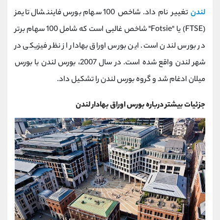
کانال بله
@alirezamehrabi_official
لندن
تغییر نام داد. شاخص 100 سهام بورس فایننشال تایمز
(FTSE) یا "Fotsie" شاخص غالبی است که شامل 100 سهام برتر
در بورس لندن است. این بورس اوراق بهادار از نظر فیزیکی در
شهر لندن واقع شده است. در سال 2007، بورس لندن با بورس
میلان ادغام شد و گروه بورس لندن را تشکیل داد.
جزئیات بیشتر درباره بورس اوراق بهادار لندن