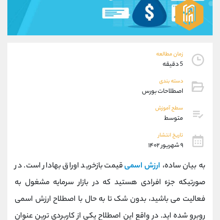
موبایل
09304891085
واتساپ
شروع گفتگو
تلگرام
@Armteam_admin_103
داخلی
103
زمان مطالعه
5 دقیقه
پشتیبان فروش
(یوسف فرخنده)
دسته بندی
موبایل
09194198792
اصطلاحات بورس
واتساپ
شروع گفتگو
تلگرام
@Armteam_admin_33
سطح آموزش
متوسط
داخلی
118
تاریخ انتشار
۹ شهریور ۱۴۰۲
اطلاعات تماس
(دفتر فروش)
تلفن
021-22021030
به بیان ساده،
ارزش اسمی
قیمت بازخرید اوراق بهادار است. در
تلفن
021-22021040
صورتیکه جزء افرادی هستید که در بازار سرمایه مشغول به
بدون پیش شماره
90001030
فعالیت می باشید، بدون شک تا به حال با اصطلاح ارزش اسمی
اینستاگرام
@alireza.mehrabii
کانال تلگرام
@alirezamehrabi_com
روبرو شده اید. در واقع این اصطلاح یکی از کاربردی ترین عنوان