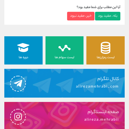
آیا این مطلب برای شما مفید بود؟
بله ، مفید بود
خیر ، مفید نبود
لیست رمزارزها
لیست سهام ها
دوره ها
کانال تلگرام
alirezamehrabi_com
صفحه اینستاگرام
alireza.mehrabii