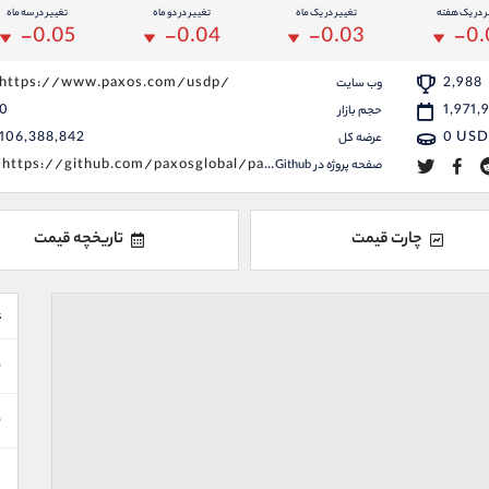
ر در یک هفته
تغییر در یک ماه
تغییر در دو ماه
تغییر در سه ماه
-0.05
-0.04
-0.03
-0.
https://www.paxos.com/usdp/
2,988
وب سایت
0
1,971,
حجم بازار
106,388,842
0
USD
عرضه کل
https://github.com/paxosglobal/pax-contracts
صفحه پروژه در Github
چارت قیمت
تاریخچه قیمت
ع
ن
ن
د