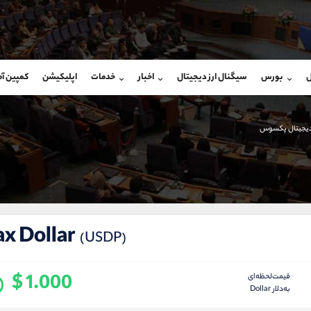
بان فروش
پشتیبان فروش
(یوسف فرخنده)
(محسن یزدی)
ل
بورس
سیگنال ارز دیجیتال
اخبار
خدمات
اپلیکیشن
کمپین آ
09194198792
موبایل
9304891085
شروع گفتگو
واتساپ
شروع گفتگ
@Armteam_admin_33
تلگرام
Armteam_admin_103
 دیجیتال پکسوس
118
داخلی
03
x Dollar
(USDP)
$ 1.000
قیمت‌لحظه‌ای
به‌دلار Dollar