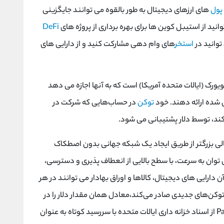
پول
های ارزهای دیجیتال به طور بالقوه می توانند جایگزینی
 از استیبل کوین‌ ها برای بهره‌ برداری از پروژه‌ های
DeFi
توانید در
استخر
های وام دهی مشارکت کنید و از دارایی های
مالی نیویورک (ایالات متحده آمریکا) است که به آنها اجازه می دهد
ی شده ارائه دهند. خود
توکن
در حساب‌هایی که شرکت در
ند، توسط دلار پشتیبانی می ‌شود.
ی بزرگتر از طریق ایجاد یک شبکه جهانی بدون اصطکاک
ی توان به سرعت، با سطح بالایی از انعطاف پذیری و دسترسی،
ای است که در آن دارایی‌ های دیجیتال، کالاها و اوراق بهادار می ‌توانند در هر
ا و در هر زمان منتقل شوند. هر زمان که Paxos توکن‌های جدیدی صادر می‌کند،معادل همان مقدار دلار را در
یک حساب بانکی ذخیره می ‌کند. در حال حاضر، Paxos از اسناد خزانه داری ایالات متحده با سررسید کوتاه به عنوان