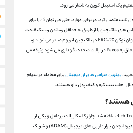
پول ثابت متصل کرد. در برخی موارد، حتی می توان آن را برای
Pax مزیت تراکنش با دارایی های بلاک چین را از طریق به حداقل رساندن ریسک قیمت
ارائه می دهد. توکن‌های Pax Dollar (USDP) به‌عنوان توکن ERC-20 در بلاک چین اتریوم صادر می‌شوند وبا
نسبت 1:1 از طریق دلاری که در حساب‌ های بانکی متعلق به Paxos در ایالات متحده نگهداری می‌ شود وثیقه می‌
بهترین صرافی‌ های ارز دیجیتال
برای معامله در سهام
ارز دیجیتال پکسوس توسط Charles Cascarilla و Rich Teo ساخته شد. چارلز کاسکاریلا مدیرعامل و یکی از
بنیانگذاران Paxos است. او همچنین عضو هیئت مدیره انجمن بازار دارایی های دیجیتال (ADAM) و شریک