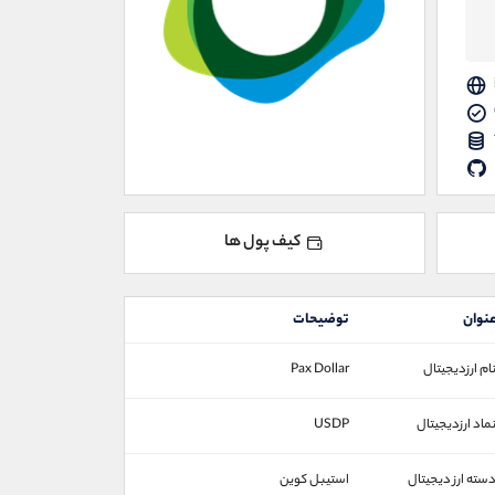
کیف پول ها
نوان
توضیحات
ام ارزدیجیتال
Pax Dollar
ماد ارزدیجیتال
USDP
سته ارز دیجیتال
استیبل کوین