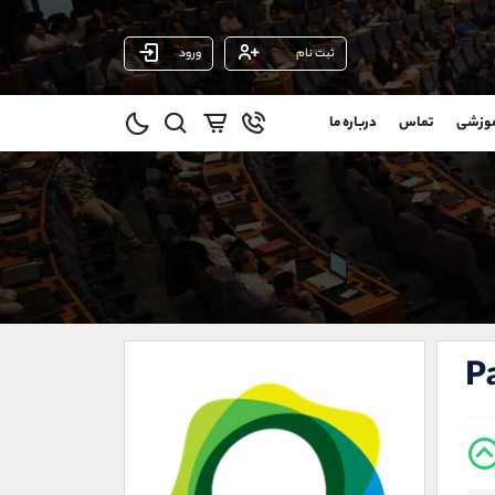
ثبت نام
ورود
پشتیبان فروش
(ایمان پوراسماعیلی)
موزشی
تماس
درباره ما
0
موبایل
09927779040
و
واتساپ
شروع گفتگو
@
تلگرام
@Armteam_admin_por
1
داخلی
107
021-22021030
021-22021040
Pa
90001030
@alireza.mehrabii
@alirezamehrabi_com
@alirezamehrabi_official