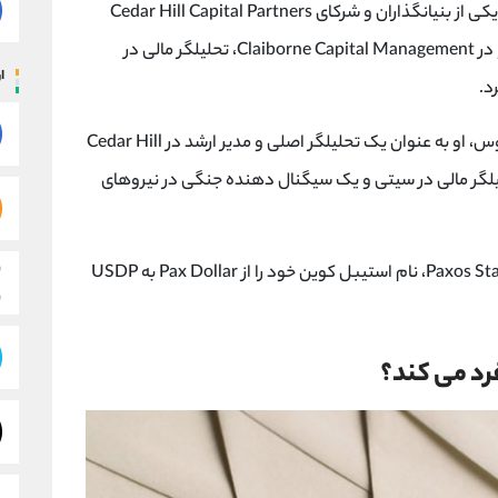
Liberty City Ventures است. کاسکاریلا همچنین یکی از بنیانگذاران و شرکای Cedar Hill Capital Partners
است و از دیگر سوابق او می توان به مدیر پورتفولیو در Claiborne Capital Management، تحلیلگر مالی در
ار
ریچ تئو دومین بنیانگذار Paxos است. قبل از پکسوس، او به عنوان یک تحلیلگر اصلی و مدیر ارشد در Cedar Hill
نین یک تحلیلگر مالی در سیتی و یک سیگنال ‌دهنده جنگی در نیروهای
Paxos، شرکت پشتیبان Paxos Standard stablecoin (PAX)، نام استیبل کوین خود را از Pax Dollar به USDP