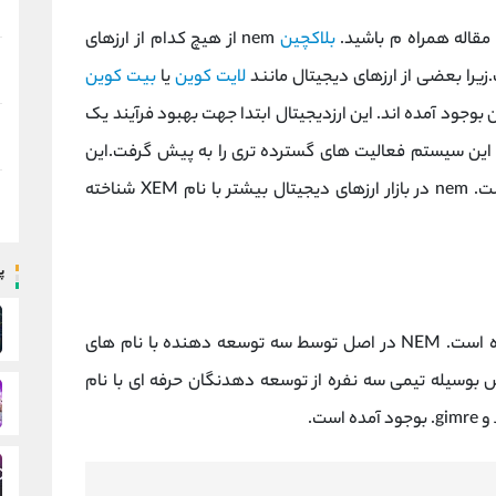
ن مقاله همراه م باشید.
بلاکچین
nem از هیچ کدام از ارزهای
یرا بعضی از ارزهای دیجیتال مانند
لایت کوین
یا
بیت کوین
وجود آمده اند. این ارزدیجیتال ابتدا جهت بهبود فرآیند یک
، این سیستم فعالیت های گسترده تری را به پیش گرفت.این
و غیرمتمرکز است. nem در بازار ارزهای دیجیتال بیشتر با نام XEM شناخته
پ
این ارزدیجیتال در مارس سال 2015 راه اندازی شده است. NEM در اصل توسط سه توسعه دهنده با نام های
 که NEM در سال 2014-2015 تأسیس بوسیله تیمی سه نفره از توسعه دهدنگان حرفه ای با نام