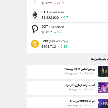
$0.032
-3.34
ETH
(ETHEREUM)
$1,923.920
0.7
DOT
(POLKADOT)
$0.817
1.75
BNB
(BINANCE COIN)
$604.712
2.15
ر بازدیدترین ها
پرایس اکشن RTM چیست؟
تاریخ انتشار : ۲۹ شهریور ۱۴۰۰
کسب درآمد از بازی تتان آرنا
تاریخ انتشار : ۲۲ مهر ۱۴۰۰
شبکه TRC20 چیست؟
تاریخ انتشار : ۱۷ مرداد ۱۴۰۰