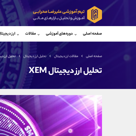
پشتیبان فروش
پشتی
(ایمان پوراسماعیلی)
صفحه اصلی
دوره‌های آموزشی
مقالات
ارز دیجیتا
موبایل
09927779040
موبایل
واتساپ
شروع گفتگو
واتساپ
تلگرام
@Armteam_admin_por
تلگرام
صفحه اصلی
مقالات ارز دیجیتال
تحلیل ارز دیجیتال
تحلیل ارز دیجی
داخلی
107
داخلی
تحلیل ارز دیجیتال XEM
اطلاعات تماس
(دفتر فروش)
تلفن
تلفن
بدون پیش شماره
اینستاگرام
کانال تلگرام
کانال بله