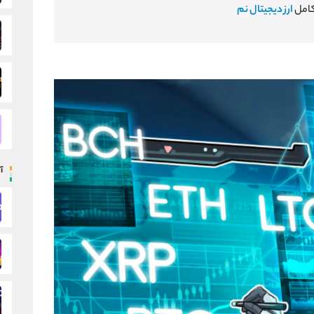
کامل
ارز دیجیتال نم
آ