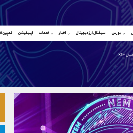
بان فروش
پشتیبان فروش
(محسن یزدی)
(فائزه تهرانی)
ل
بورس
سیگنال ارز دیجیتال
اخبار
خدمات
اپلیکیشن
کمپین آ
09304891085
موبایل
9101364784
شروع گفتگو
واتساپ
شروع گفتگ
@Armteam_admin_103
تلگرام
Armteam_admin_104
تال XEM
103
داخلی
04