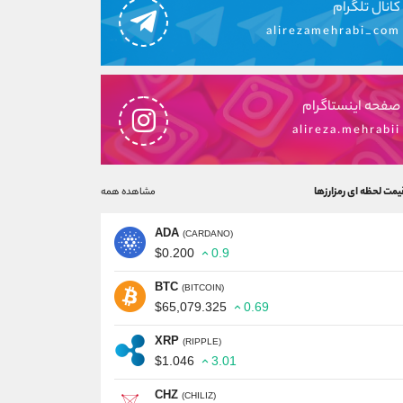
کانال تلگرام
alirezamehrabi_com
صفحه اینستاگرام
alireza.mehrabii
یمت لحظه ای رمزارزها
مشاهده همه
ADA
(CARDANO)
$0.200
0.9
BTC
(BITCOIN)
$65,079.325
0.69
XRP
(RIPPLE)
$1.046
3.01
CHZ
(CHILIZ)