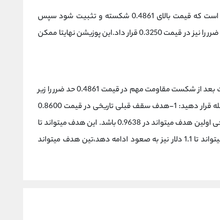
در صورت ورود به پوزیشن خرید کوتاه مدت بهتر است که قیمت بالای 0.4861 شکسته و تثبیت شود سپس
میتوان هدف را در ناحیه 0.7295 در نظر گرفت و حد ضرر را نیز در قیمت 0.3250 قرار داد.این پوزیشن نهایتا ممکن
در صورت ورود به پوزیشن خرید برای دید میان مدت بعد از شکست مقاومت مهم در قیمت 0.4861 حد ضرر را زیر
0.2638 قرار داده و حد سود را میتوانید در دو مرحله قرار دهید: 1-هدف سقف قبلی تاریخی در قیمت 0.8600
قرار داد، 2- در صورت شکست قدرتمند سقف تاریخی اولین هدف میتواند در 0.9638 باشد. این هدف میتواند تا
دو ماه طول بکشد. برای هدفی بلند مدت تر نیز میتواند تا 1.1 دلار نیز به صعود ادامه دهد،تین هدف میتواند