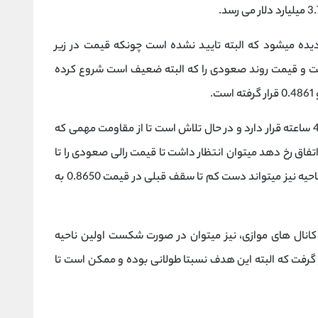
 دیده میشود که البته تایید نشده است چونکه قیمت در زیر
است و قیمت روند صعودی را که البته ضعیف است شروع کرده
هم اکنون قیمت در یک کانال نزولی در تایم فریم 4 ساعته قرار دارد و در حال تلاش است تا از مقاومت مهمی که
بور کند.اگر این اتفاق رخ دهد میتوان انتظار داشت تا قیمت رالی صعودی را تا
ناحیه 0.7295 ادامه دهد.و در صورت شکست این ناحیه نیز میتواند دست کم تا سقف قبلی در قیمت 0.8650 به
 کانال های موازی، نیز میتوان در صورت شکست اولین ناحیه
0.4 ناحیه قیمتی 0.9638 را در نظر گرفت که البته این هدف نسبتا طولانی بوده و ممکن است تا