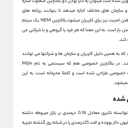
ین شده است میتوان به دارا بودن دو بلاکچین متفاوت اشاره
سازمان های مختلف اجازه میدهد تا بتوانند برنامه های
سفارشی خودشان را اجرا کنند این کار باعث بالاتر رفتن امنیت نیز برای کاربران میشود.بلاکچین NEM یک سیتم
چینین (open source)یا همان متن باز است. به این معنا که هر فرد یا گروهی و یا شرکتی می
 کند.
ر بلاکچین عمومی xem وجود دارد که به همین دلیل کاربران و سازمان ها و شرکتها می توانند
به راحتی در یک شبکه ی باز از آن استفاده کنند. در بلاکچین خصوصی هم که سیستمی به نام Mijin
صوصی طراحی شده است و کاملا محرمانه است، به این
نمیشود.
 شده
XEM در بازار ارزهای دیجیتال رتبه 38 را دارد و توانسته تاثیری معادل 0.18 درصدی بر بازار مربوطه داشته
باشد،حجم معاملات آن در 24 ساعت گذشته 228میلیون دلار بووده و افت 25درصدی را در شبانه روز گذشته تجربه