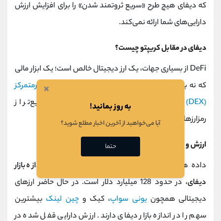
که دیفای هیچ طرح «سریع ثروتمند شدن» را برای افزایش ارزش
دارایی‌های شما ارائه نمی‌کند.
دیفای در مقابل کریپتو چیست؟
DeFi از بسیاری جهات، یک ارز دیجیتال خالص است؛ یک ابزار مالی
که نه به بانک و نه به کارگزاری نیاز دارد.
صرافی‌های غیرمتمرکز
×
(DEX)
می‌توانند معاملات و مشتقات را ارزان‌تر و سریع‌تر از
به روز بمانید!
رمزارزهای «متمرکز» ارائه دهند.
آیا می‌خواهید از آخرین اخبار مطلع شوید؟
ارزش و اندازه بازار دیفای چقدر است؟
حتما
داده هایی که کوین گکو نشان می دهد
ارزش و اندازه بازار
دیفای
، در حدود 128 میلیارد دلار است. در حال حاضر ارزهای
دیجیتالی همچون
یونی سواپ
، کیک و
چین لینک
بیشترین
سهم را در اندازه بازار دیفای دارند. ارزش دارایی قفل شده در