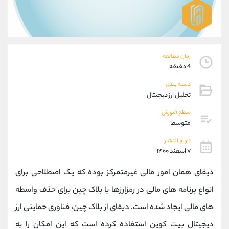
موبایل
09927779040
واتساپ
شروع گفتگو
تلگرام
@Armteam_admin_por
داخلی
107
زمان مطالعه
4 دقیقه
پشتیبان فروش
(یوسف فرخنده)
دسته بندی
موبایل
09194198792
تحلیل ارز دیجیتال
واتساپ
شروع گفتگو
تلگرام
@Armteam_admin_33
سطح آموزش
متوسط
داخلی
118
تاریخ انتشار
۷ اسفند ۱۴۰۰
اطلاعات تماس
(دفتر فروش)
تلفن
021-22021030
دیفای همان امور مالی غیرمتمرکز بوده که یک اصطلاحی برای
تلفن
021-22021040
انواع برنامه های مالی در رمزارزها یا بلاک چین برای حذف واسطه
بدون پیش شماره
90001030
های مالی ایجاد شده است. دیفای از بلاک چین، فناوری حمایتی ارز
اینستاگرام
@alireza.mehrabii
کانال تلگرام
@alirezamehrabi_com
دیجیتال بیت کوین استفاده کرده است که این امکان را به