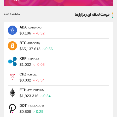
قیمت لحظه ای رمزارزها
مشاهده همه
ADA
(CARDANO)
$0.196
-0.32
BTC
(BITCOIN)
$65,137.613
0.56
XRP
(RIPPLE)
$1.032
-0.06
CHZ
(CHILIZ)
$0.032
-3.34
ETH
(ETHEREUM)
$1,923.316
0.54
DOT
(POLKADOT)
$0.808
0.29