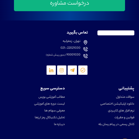
تماس بگیرید
تهران، زعفرانیه
021-22021030
90001030
(بدون پیش شماره)
پشتیبانی
دسترسی سریع
سوالات متداول
مطالب آموزشی بورس
دانلود اپلیکیشن اختصاصی
لیست دوره های آموزشی
نرم افزار های کاربردی
معرفی سهام ها
قوانین و مقررات
تحلیل تکنیکال رمز ارزها
کانال رسمی در پیام رسان بله
درباره ما