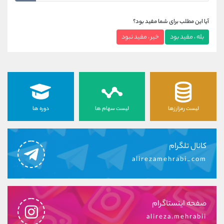
آیا این مطلب برای شما مفید بود؟
بله ، مفید بود
خیر ، مفید نبود
لیست رمزارزها
لیست سهام ها
دوره ها
کانال تلگرام
alirezamehrabi_com
صفحه اینستاگرام
alireza.mehrabii