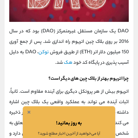
DAO یک سازمان مستقل غیرمتمرکز (DAO) بود که در سال
2016 بر روی بلاک چین اتریوم راه اندازی شد. پس از جمع آوری
150 میلیون دلار اتر (ETH) از طریق فروش
توکن
، DAO به دلیل
آسیب پذیری در پایگاه کد خود
هک
شد.
چرا اتریوم بهتر از بلاک چین های دیگر است؟
اتریوم بیش از هر پروتکل دیگری برای آینده مقاوم است. ثانیاً،
اثبات آینده می تواند به عملکرد واقعی یک بلاک چین اشاره
×
داشته باشد. یک بلاک چین داده ها را به طور تغییرناپذیر ذخیره
به روز بمانید!
می کند و یک رکورد امن تر از یک پایگاه داده متمرکز و متعلق به
شخص ثالث است. یک بلاک چین, داده ها را ایمن نگه می دارد و
آیا می‌خواهید از آخرین اخبار مطلع شوید؟