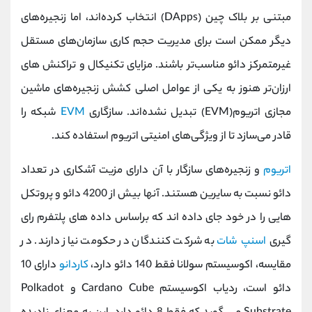
کانال بله
@alirezamehrabi_official
مبتنی بر بلاک چین (DApps) انتخاب کرده‌اند، اما زنجیره‌های
دیگر ممکن است برای مدیریت حجم کاری سازمان‌های مستقل
غیرمتمرکز دائو مناسب‌تر باشند. مزایای تکنیکال و تراکنش‌ های
ارزان‌تر هنوز به یکی از عوامل اصلی کشش زنجیره‌های ماشین
مجازی اتریوم(EVM) تبدیل نشده‌اند. سازگاری
EVM
شبکه را
قادر می‌سازد تا از ویژگی‌های امنیتی اتریوم استفاده کند.
اتریوم
و زنجیره‌های سازگار با آن دارای مزیت آشکاری در تعداد
دائو نسبت به سایرین هستند. آنها بیش از 4200 دائو و پروتکل
هایی را در خود جای داده اند که براساس داده های پلتفرم رای
گیری
اسنپ شات
به شرکت کنندگان در حکومت نیاز دارند. در
مقایسه، اکوسیستم سولانا فقط 140 دائو دارد،
کاردانو
دارای 10
دائو است، ردیاب اکوسیستم Cardano Cube و Polkadot