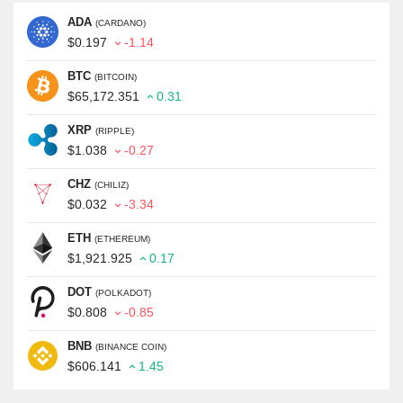
ADA
(CARDANO)
$0.197
-1.14
BTC
(BITCOIN)
$65,172.351
0.31
XRP
(RIPPLE)
$1.038
-0.27
CHZ
(CHILIZ)
$0.032
-3.34
ETH
(ETHEREUM)
$1,921.925
0.17
DOT
(POLKADOT)
$0.808
-0.85
BNB
(BINANCE COIN)
$606.141
1.45