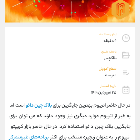
موبایل
09304891085
واتساپ
شروع گفتگو
تلگرام
@Armteam_admin_103
داخلی
103
زمان مطالعه
4 دقیقه
پشتیبان فروش
(یوسف فرخنده)
دسته بندی
موبایل
09194198792
بلاکچین
واتساپ
شروع گفتگو
تلگرام
@Armteam_admin_33
سطح آموزش
متوسط
داخلی
118
تاریخ انتشار
۲۵ فروردین ۱۴۰۱
اطلاعات تماس
(دفتر فروش)
تلفن
021-22021030
در حال حاضر اتریوم بهترین جایگزین برای
بلاک چین دائو
است اما
تلفن
021-22021040
به غیر از اتریوم موارد دیگری نیز وجود دارند که می توان برای
بدون پیش شماره
90001030
جایگزین بلاک چین دائو استفاده کرد. در حال حاضر بازار کریپتو،
اینستاگرام
@alireza.mehrabii
کانال تلگرام
@alirezamehrabi_com
اتریوم را به عنوان زنجیره منتخب برای اکثر
برنامه‌های غیرمتمرکز