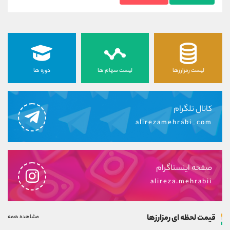
لیست رمزارزها
لیست سهام ها
دوره ها
کانال تلگرام
alirezamehrabi_com
صفحه اینستاگرام
alireza.mehrabii
قیمت لحظه ای رمزارزها
مشاهده همه