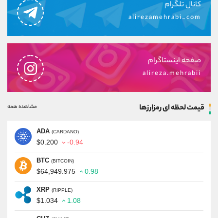
کانال تلگرام
alirezamehrabi_com
صفحه اینستاگرام
alireza.mehrabii
قیمت لحظه ای رمزارزها
مشاهده همه
ADA
(CARDANO)
$0.200
-0.94
BTC
(BITCOIN)
$64,949.975
0.98
XRP
(RIPPLE)
$1.034
1.08