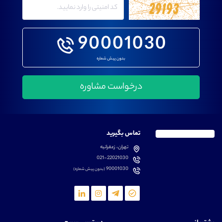
90001030
بدون پیش شماره
تماس بگیرید
تهران، زعفرانیه
021-22021030
90001030
(بدون پیش شماره)