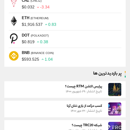
CHZ
(CHILIZ)
$0.032
-3.34
ETH
(ETHEREUM)
$1,916.537
0.83
DOT
(POLKADOT)
$0.819
0.38
BNB
(BINANCE COIN)
$593.525
1.04
پر بازدیدترین ها
پرایس اکشن RTM چیست؟
تاریخ انتشار : ۲۹ شهریور ۱۴۰۰
کسب درآمد از بازی تتان آرنا
تاریخ انتشار : ۲۲ مهر ۱۴۰۰
شبکه TRC20 چیست؟