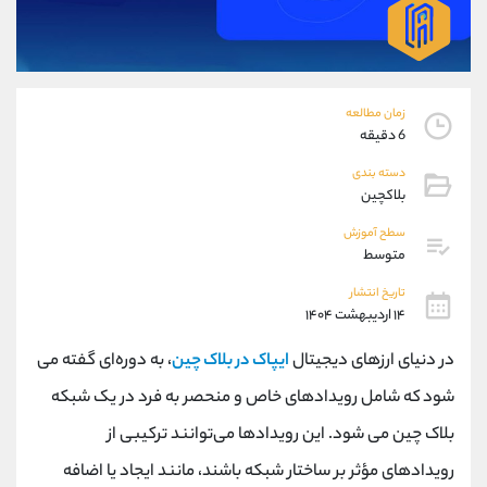
موبایل
09101364784
واتساپ
شروع گفتگو
تلگرام
@Armteam_admin_104
داخلی
104
زمان مطالعه
6 دقیقه
پشتیبان فروش
(یوسف فرخنده)
دسته بندی
موبایل
09194198792
بلاکچین
واتساپ
شروع گفتگو
سطح آموزش
تلگرام
@Armteam_admin_33
متوسط
داخلی
118
تاریخ انتشار
۱۴ اردیبهشت ۱۴۰۴
اطلاعات تماس
(دفتر فروش)
در دنیای ارزهای دیجیتال
ایپاک در بلاک چین
، به دوره‌ای گفته می
تلفن
021-22021030
تلفن
021-22021040
شود که شامل رویدادهای خاص و منحصر به فرد در یک شبکه
بدون پیش شماره
90001030
بلاک چین می ‌شود. این رویدادها می‌توانند ترکیبی از
اینستاگرام
@alireza.mehrabii
کانال تلگرام
@alirezamehrabi_com
رویدادهای مؤثر بر ساختار شبکه باشند، مانند ایجاد یا اضافه