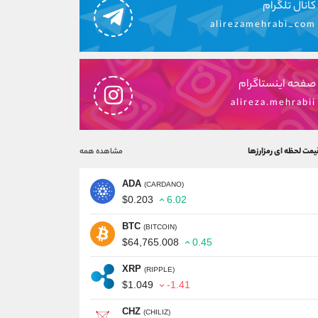
کانال تلگرام
alirezamehrabi_com
صفحه اینستاگرام
alireza.mehrabii
یمت لحظه ای رمزارزها
مشاهده همه
ADA
(CARDANO)
$0.203
6.02
BTC
(BITCOIN)
$64,765.008
0.45
XRP
(RIPPLE)
$1.049
-1.41
CHZ
(CHILIZ)