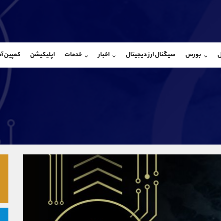
بان فروش
پشتیبان فروش
(یوسف فرخنده)
(فائزه تهرانی)
ل
بورس
سیگنال ارز دیجیتال
اخبار
خدمات
اپلیکیشن
کمپین آ
09194198792
موبایل
9101364784
شروع گفتگو
واتساپ
شروع گفتگ
@Armteam_admin_33
تلگرام
Armteam_admin_104
118
داخلی
04