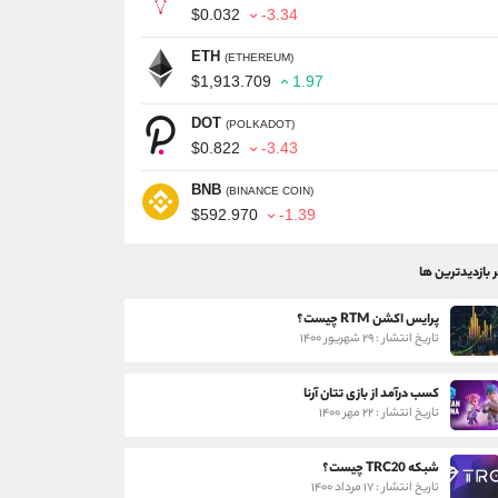
$0.032
-3.34
ETH
(ETHEREUM)
$1,913.709
1.97
DOT
(POLKADOT)
$0.822
-3.43
BNB
(BINANCE COIN)
$592.970
-1.39
ر بازدیدترین ها
پرایس اکشن RTM چیست؟
تاریخ انتشار : ۲۹ شهریور ۱۴۰۰
کسب درآمد از بازی تتان آرنا
تاریخ انتشار : ۲۲ مهر ۱۴۰۰
شبکه TRC20 چیست؟
تاریخ انتشار : ۱۷ مرداد ۱۴۰۰