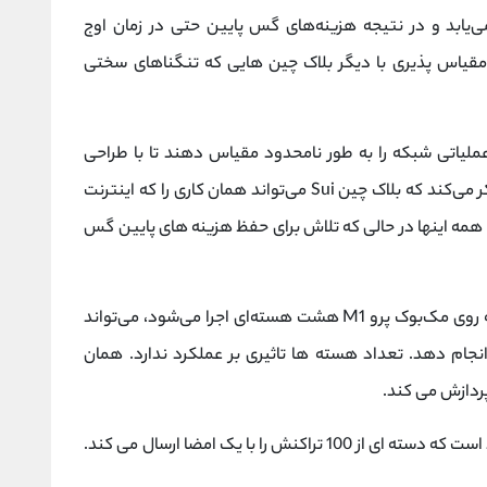
 افزایش می‌یابد و در نتیجه هزینه‌های گس پایین حتی در زمان اوج
مقیاس پذیری با دیگر بلاک چین هایی که تنگناهای سختی
ملیاتی شبکه را به طور نامحدود مقیاس دهند تا با طراحی
مطابق با تقاضای سازندگان باشد. تیم این پروژه فکر می‌کند که بلاک چین Sui می‌تواند همان کاری را که اینترنت
۲ انجام داد را در وب ۳ ارائه دهد. همه اینها در حالی که تلاش برای حفظ هزینه های پایین گس
از 19 مارس 2022، یک اعتبارسنج Sui تک کاربری که روی مک‌بوک پرو M1 هشت هسته‌ای اجرا می‌شود، می‌تواند
 تراکنش انتقال توکن در ثانیه (TPS) را انجام دهد. تعداد هسته ها تاثیری بر عملکرد ندارد. همان
پیکربندی برای این آزمایش توسط یک مشتری واحد است که دسته ای از 100 تراکنش را با یک امضا ارسال می کند.