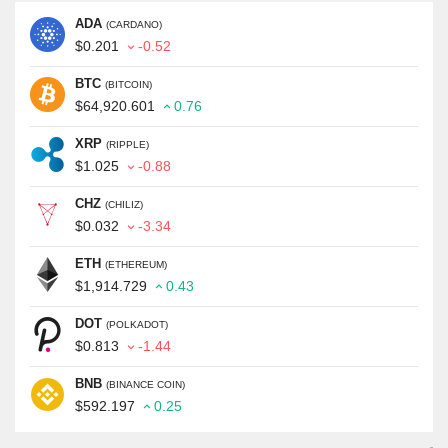
ADA
(CARDANO)
$0.201
-0.52
BTC
(BITCOIN)
$64,920.601
0.76
XRP
(RIPPLE)
$1.025
-0.88
CHZ
(CHILIZ)
$0.032
-3.34
ETH
(ETHEREUM)
$1,914.729
0.43
DOT
(POLKADOT)
$0.813
-1.44
BNB
(BINANCE COIN)
$592.197
0.25