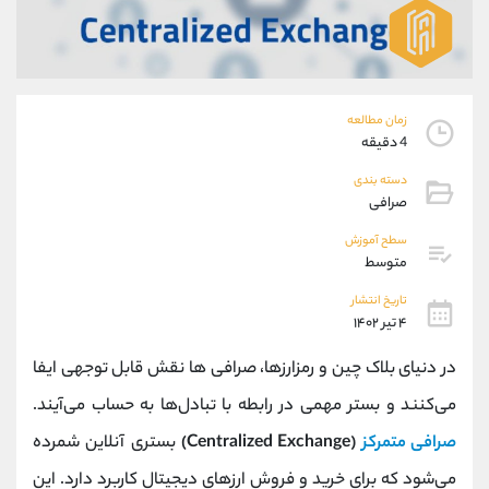
موبایل
09927779040
واتساپ
شروع گفتگو
تلگرام
@Armteam_admin_por
داخلی
107
زمان مطالعه
4 دقیقه
پشتیبان فروش
(فائزه تهرانی)
دسته بندی
موبایل
09101364784
صرافی
واتساپ
شروع گفتگو
تلگرام
@Armteam_admin_104
سطح آموزش
متوسط
داخلی
104
تاریخ انتشار
۴ تیر ۱۴۰۲
اطلاعات تماس
(دفتر فروش)
تلفن
021-22021030
در دنیای بلاک چین و رمزارزها، صرافی‌ ها نقش قابل توجهی ایفا
تلفن
021-22021040
می‌کنند و بستر مهمی در رابطه با تبادل‌ها به حساب می‌آیند.
بدون پیش شماره
90001030
صرافی متمرکز
(Centralized Exchange)
بستری آنلاین شمرده
اینستاگرام
@alireza.mehrabii
کانال تلگرام
@alirezamehrabi_com
می‌شود که برای خرید و فروش ارزهای دیجیتال کاربرد دارد. این