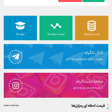
لیست رمزارزها
لیست سهام ها
دوره ها
کانال تلگرام
alirezamehrabi_com
صفحه اینستاگرام
alireza.mehrabii
قیمت لحظه ای رمزارزها
مشاهده همه