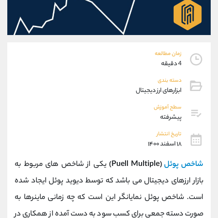
موبایل
09304891085
واتساپ
شروع گفتگو
تلگرام
@Armteam_admin_103
داخلی
103
زمان مطالعه
4 دقیقه
پشتیبان فروش
(ایمان پوراسماعیلی)
دسته بندی
موبایل
09927779040
ابزارهای ارز دیجیتال
واتساپ
شروع گفتگو
تلگرام
@Armteam_admin_por
سطح آموزش
پیشرفته
داخلی
107
تاریخ انتشار
۱۸ اسفند ۱۴۰۰
اطلاعات تماس
(دفتر فروش)
تلفن
021-22021030
شاخص پوئل
(Puell Multiple)
یکی از شاخص های مربوط به
تلفن
021-22021040
بازار ارزهای دیجیتال می باشد که توسط دیوید پوئل ایجاد شده
بدون پیش شماره
90001030
است. شاخص پوئل نمایانگر این است که چه زمانی ماینرها به
اینستاگرام
@alireza.mehrabii
کانال تلگرام
@alirezamehrabi_com
صورت دسته جمعی برای کسب سود به دست آمده از همکاری در