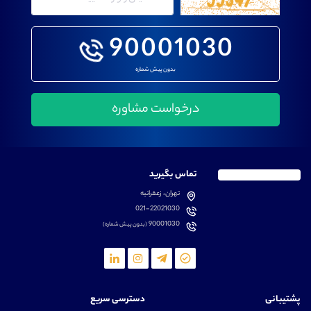
90001030
بدون پیش شماره
تماس بگیرید
تهران، زعفرانیه
021-22021030
90001030
(بدون پیش شماره)
پشتیبانی
دسترسی سریع