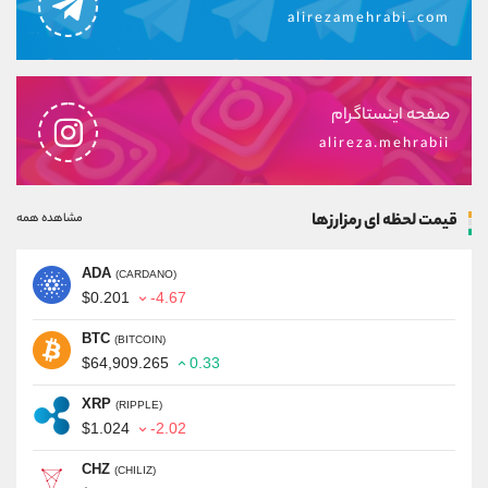
alirezamehrabi_com
صفحه اینستاگرام
alireza.mehrabii
قیمت لحظه ای رمزارزها
مشاهده همه
ADA
(CARDANO)
$0.201
-4.67
BTC
(BITCOIN)
$64,909.265
0.33
XRP
(RIPPLE)
$1.024
-2.02
CHZ
(CHILIZ)