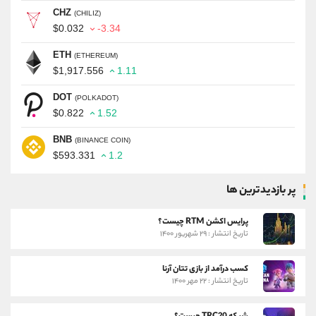
CHZ
(CHILIZ)
$0.032
-3.34
ETH
(ETHEREUM)
$1,917.556
1.11
DOT
(POLKADOT)
$0.822
1.52
BNB
(BINANCE COIN)
$593.331
1.2
پر بازدیدترین ها
پرایس اکشن RTM چیست؟
تاریخ انتشار : ۲۹ شهریور ۱۴۰۰
کسب درآمد از بازی تتان آرنا
تاریخ انتشار : ۲۲ مهر ۱۴۰۰