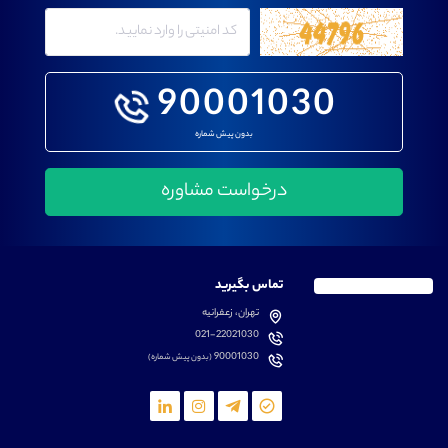
90001030
بدون پیش شماره
تماس بگیرید
تهران، زعفرانیه
021-22021030
90001030
(بدون پیش شماره)