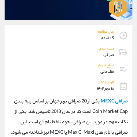
موبایل
09101364784
واتساپ
شروع گفتگو
تلگرام
@Armteam_admin_104
داخلی
104
زمان مطالعه
5 دقیقه
پشتیبان فروش
(یوسف فرخنده)
دسته بندی
موبایل
09194198792
صرافی
واتساپ
شروع گفتگو
سطح آموزش
تلگرام
@Armteam_admin_33
مقدماتی
داخلی
118
تاریخ انتشار
۱۸ مهر ۱۴۰۲
اطلاعات تماس
(دفتر فروش)
صرافی MEXC
یکی از 20 صرافی برتر جهان بر اساس رتبه بندی
تلفن
021-22021030
تلفن
021-22021040
Coin Market Cap است که در سال 2018 تاسیس شد. یکی از
بدون پیش شماره
90001030
نکات مهم در مورد این صرافی نحوه تلفظ نام آن است. این
اینستاگرام
@alireza.mehrabii
کانال تلگرام
@alirezamehrabi_com
صرافی با نام های Max C، Maxi یا MEXC نیز شناخته می شود.