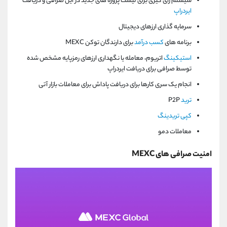
سیستم رای گیری برای لیست پروژه های جدید در این صرافی و دریافت
ایردراپ
سرمایه گذاری ارزهای دیجیتال
برنامه های
کسب درآمد
برای دارندگان توکن MEXC
استیکینگ
اتریوم، معامله یا نگهداری ارزهای رمزپایه مشخص شده
توسط صرافی برای دریافت ایردراپ
انجام یک سری کارها برای دریافت پاداش برای معاملات بازار آتی
ترید
P2P
کپی تریدینگ
معاملات دمو
امنیت صرافی های MEXC