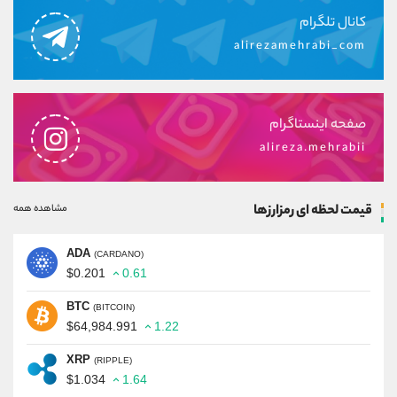
کانال تلگرام
alirezamehrabi_com
صفحه اینستاگرام
alireza.mehrabii
قیمت لحظه ای رمزارزها
مشاهده همه
ADA
(CARDANO)
$0.201
0.61
BTC
(BITCOIN)
$64,984.991
1.22
XRP
(RIPPLE)
$1.034
1.64