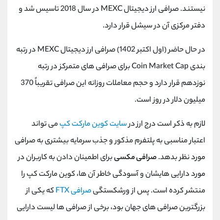
نیستند. صرافی ارز دیجیتال MEXC در سال 2018 تاسیس شد و
دفتر مرکزی آن در سیشل قرار دارد.
در حال حاضر (اول اکتبر 1402) صرافی ارز دیجیتال MEXC در رتبه
بندی Coin Market Cap برای صرافی های متمرکز در رتبه
نوزدهم قرار دارد و حجم معاملات روزانه این صرافی تقریباً 370
میلیون دلار در روز است.
لازم به ذکر است درج ارز در
سایت کوین مارکت کپ
می تواند
اعتبار مناسبی به پلتفرم مذکور و جذب سرمایه بیشتری به صرافی
مورد نظر بدهد.
صرافی مکسی
برای اطمینان دادن به کاربران در
مورد دارایی هایشان و آسودگی خاطر آن ها، کوین مارکت کپ را
منتشر کرده است. پس از ورشکستگی
صرافی FTX
که یکی از
بزرگترین صرافی های جهان بود، برخی از صرافی ها لیست دارایی