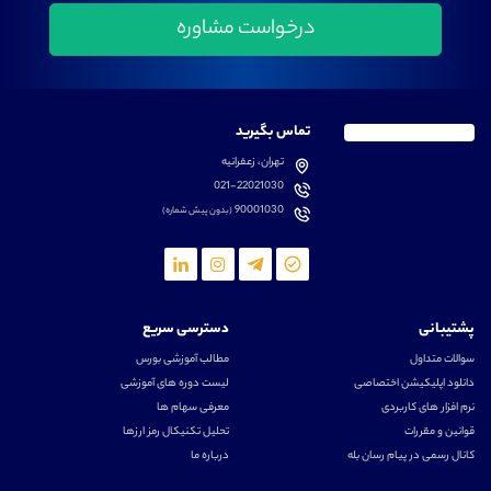
تماس بگیرید
تهران، زعفرانیه
021-22021030
90001030
(بدون پیش شماره)
پشتیبانی
دسترسی سریع
سوالات متداول
مطالب آموزشی بورس
دانلود اپلیکیشن اختصاصی
لیست دوره های آموزشی
نرم افزار های کاربردی
معرفی سهام ها
قوانین و مقررات
تحلیل تکنیکال رمز ارزها
کانال رسمی در پیام رسان بله
درباره ما