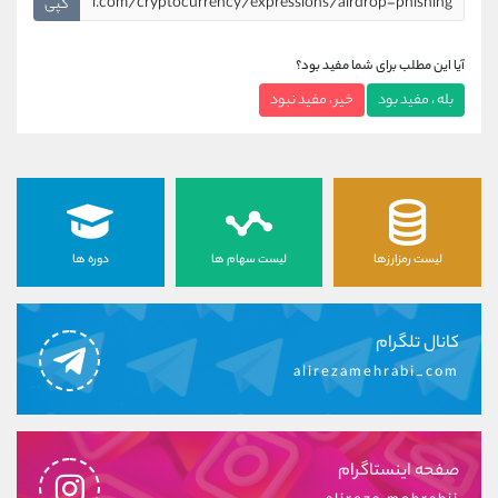
کپی
آیا این مطلب برای شما مفید بود؟
بله ، مفید بود
خیر ، مفید نبود
لیست رمزارزها
لیست سهام ها
دوره ها
کانال تلگرام
alirezamehrabi_com
صفحه اینستاگرام