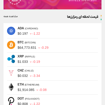
alireza.mehrabii
قیمت لحظه ای رمزارزها
مشاهده همه
ADA
(CARDANO)
$0.197
-1.22
BTC
(BITCOIN)
$64,773.831
-0.29
XRP
(RIPPLE)
$1.033
-0.19
CHZ
(CHILIZ)
$0.032
-3.34
ETH
(ETHEREUM)
$1,914.085
-0.08
DOT
(POLKADOT)
$0.808
-1.22