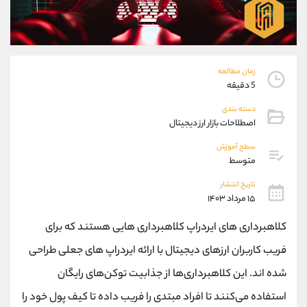
موبایل
09304891085
واتساپ
شروع گفتگو
تلگرام
@Armteam_admin_103
داخلی
103
زمان مطالعه
5 دقیقه
پشتیبان فروش
(یوسف فرخنده)
دسته بندی
موبایل
09194198792
اصطلاحات بازار ارز دیجیتال
واتساپ
شروع گفتگو
سطح آموزش
تلگرام
@Armteam_admin_33
متوسط
داخلی
118
تاریخ انتشار
۱۵ مرداد ۱۴۰۳
اطلاعات تماس
(دفتر فروش)
کلاهبرداری های ایردراپ کلاهبرداری هایی هستند که برای
تلفن
021-22021030
تلفن
021-22021040
فریب کاربران ارزهای دیجیتال با ارائه ایردراپ های جعلی طراحی
بدون پیش شماره
90001030
شده اند. این کلاهبرداری‌ها از جذابیت توکن‌های رایگان
اینستاگرام
@alireza.mehrabii
کانال تلگرام
@alirezamehrabi_com
استفاده می‌کنند تا افراد مبتدی را فریب داده تا کیف پول خود را