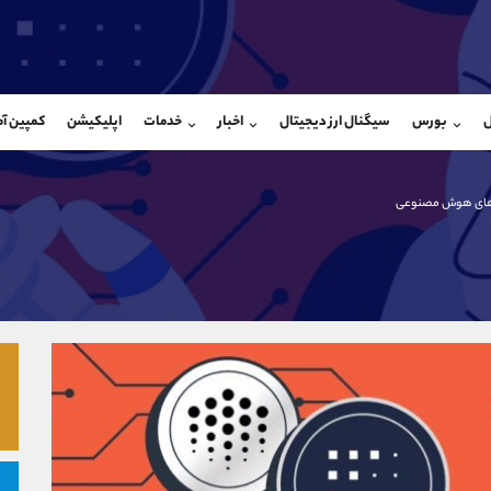
بان فروش
پشتیبان فروش
(محسن یزدی)
(فائزه تهرانی)
ل
بورس
سیگنال ارز دیجیتال
اخبار
خدمات
اپلیکیشن
کمپین آ
09304891085
موبایل
9101364784
شروع گفتگو
واتساپ
شروع گفتگ
@Armteam_admin_103
تلگرام
Armteam_admin_104
زهای هوش مصنوعی
103
داخلی
04