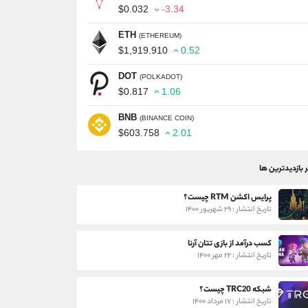
$0.032
-3.34
ETH
(ETHEREUM)
$1,919.910
0.52
DOT
(POLKADOT)
$0.817
1.06
BNB
(BINANCE COIN)
$603.758
2.01
ر بازدیدترین ها
پرایس اکشن RTM چیست؟
تاریخ انتشار : ۲۹ شهریور ۱۴۰۰
کسب درآمد از بازی تتان آرنا
تاریخ انتشار : ۲۲ مهر ۱۴۰۰
شبکه TRC20 چیست؟
تاریخ انتشار : ۱۷ مرداد ۱۴۰۰