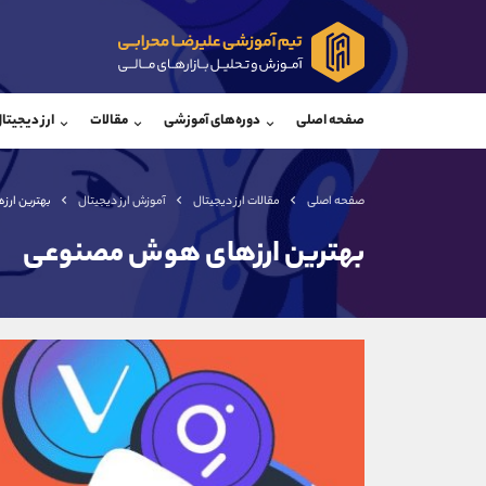
پشتیبان فروش
پشتی
(یوسف فرخنده)
صفحه اصلی
دوره‌های آموزشی
مقالات
ارز دیجیتا
موبایل
09194198792
موبایل
واتساپ
شروع گفتگو
واتساپ
تلگرام
@Armteam_admin_33
تلگرام
صفحه اصلی
مقالات ارز دیجیتال
آموزش ارز دیجیتال
بهترین ار
داخلی
118
داخلی
بهترین ارزهای هوش مصنوعی
اطلاعات تماس
(دفتر فروش)
تلفن
تلفن
بدون پیش شماره
اینستاگرام
کانال تلگرام
کانال بله