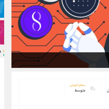
ق
سطح آموزش
ل
متوسط