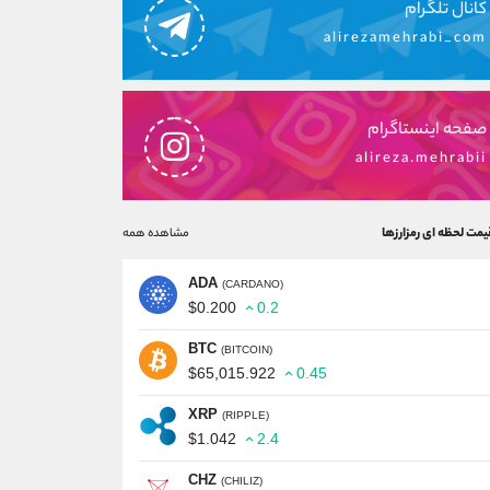
کانال تلگرام
alirezamehrabi_com
صفحه اینستاگرام
alireza.mehrabii
یمت لحظه ای رمزارزها
مشاهده همه
ADA
(CARDANO)
$0.200
0.2
BTC
(BITCOIN)
$65,015.922
0.45
XRP
(RIPPLE)
$1.042
2.4
CHZ
(CHILIZ)