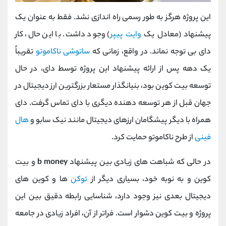
این پروژه هرگز به طور رسمی راه اندازی نشد. فقط به عنوان یک
پیشنهاد (معادل یک
وایت پیپر
) وجود داشت. با این حال، کار
دای بی توجه نماند. در واقع، زمانی که
ساتوشی ناکاموتو
تقریباً
یک دهه پس از ارائه پیشنهاد این پروژه توسط دای، در حال
توسعه بیت کوین بود، بنیانگذار مستعار بزرگترین ارز دیجیتال در
جهان قبل از هر توسعه دهنده دیگری با دای تماس گرفت. دای
همراه با دیگر پیشگامان ارزهای دیجیتال مانند نیک سابو و
هال
فینی
از طرح ناکاموتو حمایت کرد.
در حالی که شباهت های زیادی بین پیشنهاد
b money
و بیت
کوین و به نوبه خود، بسیاری دیگر از
توکن
ها و کوین های
دیجیتال بعدی نیز وجود دارد، شناسایی رابطه دقیق بین این
پروژه و بیت کوین دشوار است. فراتر از آن، افراد زیادی در جامعه