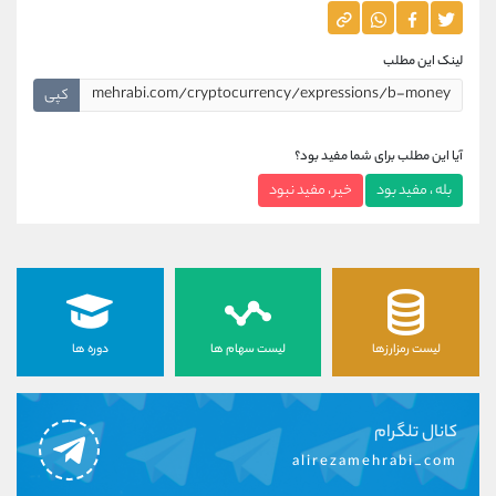
لینک این مطلب
کپی
آیا این مطلب برای شما مفید بود؟
بله ، مفید بود
خیر ، مفید نبود
لیست رمزارزها
لیست سهام ها
دوره ها
کانال تلگرام
alirezamehrabi_com