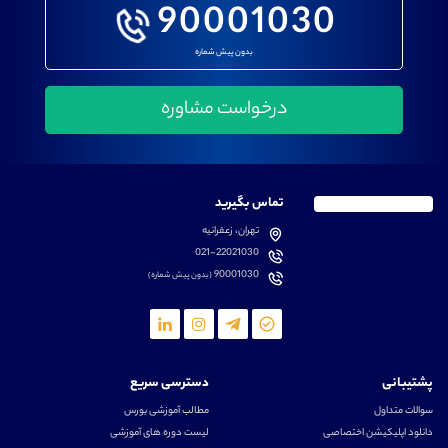
90001030
بدون پیش شماره
تماس بگیرید
تهران، زعفرانیه
021-22021030
90001030
(بدون پیش شماره)
پشتیبانی
دسترسی سریع
سوالات متداول
مطالب آموزشی بورس
دانلود اپلیکیشن اختصاصی
لیست دوره های آموزشی