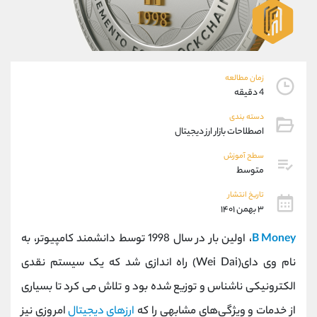
موبایل
09304891085
واتساپ
شروع گفتگو
تلگرام
@Armteam_admin_103
داخلی
103
زمان مطالعه
4 دقیقه
پشتیبان فروش
(ایمان پوراسماعیلی)
دسته بندی
موبایل
09927779040
اصطلاحات بازار ارز دیجیتال
واتساپ
شروع گفتگو
تلگرام
@Armteam_admin_por
سطح آموزش
متوسط
داخلی
107
تاریخ انتشار
۳ بهمن ۱۴۰۱
اطلاعات تماس
(دفتر فروش)
تلفن
021-22021030
B Money
، اولین بار در سال 1998 توسط دانشمند کامپیوتر، به
تلفن
021-22021040
نام وی دای(Wei Dai) راه اندازی شد که یک سیستم نقدی
بدون پیش شماره
90001030
الکترونیکی ناشناس و توزیع شده بود و تلاش می کرد تا بسیاری
اینستاگرام
@alireza.mehrabii
کانال تلگرام
@alirezamehrabi_com
از خدمات و ویژگی‌های مشابهی را که
ارزهای دیجیتال
امروزی نیز