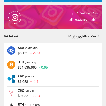
صفحه اینستاگرام
alireza.mehrabii
قیمت لحظه ای رمزارزها
مشاهده همه
ADA
(CARDANO)
$0.191
-0.31
BTC
(BITCOIN)
$64,535.660
0.65
XRP
(RIPPLE)
$1.058
-1.1
CHZ
(CHILIZ)
$0.032
-3.34
ETH
(ETHEREUM)