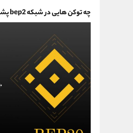
چه توکن هایی در شبکه bep2 پشتیبانی می شود؟