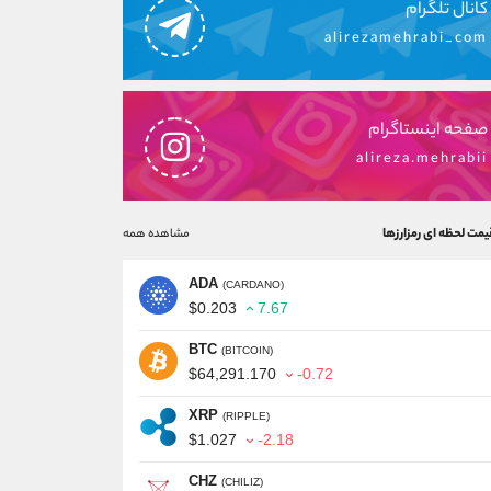
کانال تلگرام
alirezamehrabi_com
صفحه اینستاگرام
alireza.mehrabii
یمت لحظه ای رمزارزها
مشاهده همه
ADA
(CARDANO)
$0.203
7.67
BTC
(BITCOIN)
$64,291.170
-0.72
XRP
(RIPPLE)
$1.027
-2.18
CHZ
(CHILIZ)