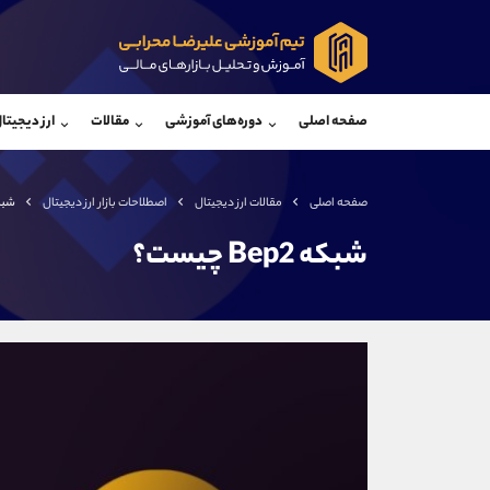
پشتیبان فروش
پشتی
(یوسف فرخنده)
صفحه اصلی
دوره‌های آموزشی
مقالات
ارز دیجیتا
موبایل
09194198792
موبایل
واتساپ
شروع گفتگو
واتساپ
تلگرام
@Armteam_admin_33
تلگرام
صفحه اصلی
مقالات ارز دیجیتال
اصطلاحات بازار ارز دیجیتال
شبکه ep2
داخلی
118
داخلی
شبکه Bep2 چیست؟
اطلاعات تماس
(دفتر فروش)
تلفن
تلفن
بدون پیش شماره
اینستاگرام
کانال تلگرام
کانال بله