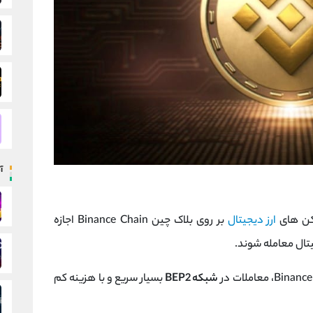
آ
ن‌ های
ارز دیجیتال
بر روی بلاک چین Binance Chain اجازه
یتال معامله شوند.
شبکه BEP2
بسیار سریع و با هزینه کم