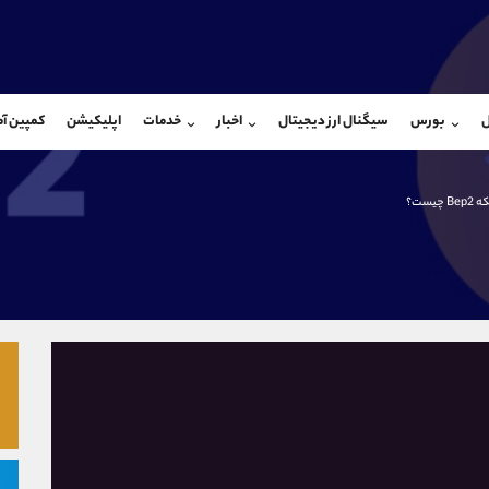
بان فروش
پشتیبان فروش
(فائزه تهرانی)
(ایمان پوراسماعیلی)
ل
بورس
سیگنال ارز دیجیتال
اخبار
خدمات
اپلیکیشن
کمپین آ
09101364784
موبایل
9927779040
شروع گفتگو
واتساپ
شروع گفتگ
@Armteam_admin_104
تلگرام
Armteam_admin_por
B چیست؟
104
داخلی
07