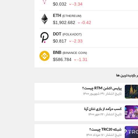
$0.032
-3.34
ETH
(ETHEREUM)
$1,902.682
-0.42
DOT
(POLKADOT)
$0.817
-2.33
BNB
(BINANCE COIN)
$586.784
-1.31
ر بازدیدترین ها
پرایس اکشن RTM چیست؟
تاریخ انتشار : ۲۹ شهریور ۱۴۰۰
کسب درآمد از بازی تتان آرنا
تاریخ انتشار : ۲۲ مهر ۱۴۰۰
شبکه TRC20 چیست؟
تاریخ انتشار : ۱۷ مرداد ۱۴۰۰