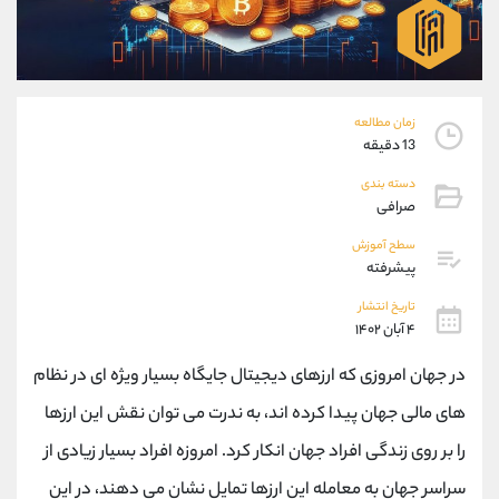
موبایل
09194198792
واتساپ
شروع گفتگو
تلگرام
@Armteam_admin_33
داخلی
118
زمان مطالعه
13 دقیقه
پشتیبان فروش
(محسن یزدی)
دسته بندی
موبایل
09304891085
صرافی
واتساپ
شروع گفتگو
تلگرام
@Armteam_admin_103
سطح آموزش
پیشرفته
داخلی
103
تاریخ انتشار
۴ آبان ۱۴۰۲
اطلاعات تماس
(دفتر فروش)
تلفن
021-22021030
در جهان امروزی که ارزهای دیجیتال جایگاه بسیار ویژه ای در نظام
تلفن
021-22021040
های مالی جهان پیدا کرده اند، به ندرت می توان نقش این ارزها
بدون پیش شماره
90001030
را بر روی زندگی افراد جهان انکار کرد. امروزه افراد بسیار زیادی از
اینستاگرام
@alireza.mehrabii
کانال تلگرام
@alirezamehrabi_com
سراسر جهان به معامله این ارزها تمایل نشان می دهند، در این