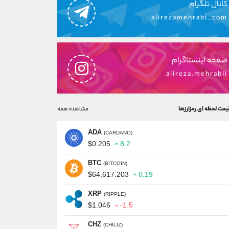
کانال تلگرام
alirezamehrabi_com
صفحه اینستاگرام
alireza.mehrabii
یمت لحظه ای رمزارزها
مشاهده همه
ADA
(CARDANO)
$0.205
8.2
BTC
(BITCOIN)
$64,617.203
0.19
XRP
(RIPPLE)
$1.046
-1.5
CHZ
(CHILIZ)