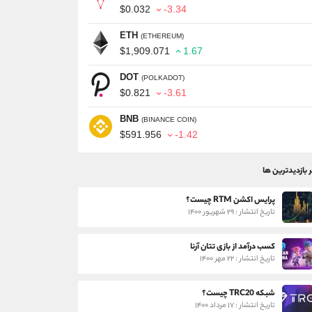
$0.032
-3.34
ETH
(ETHEREUM)
$1,909.071
1.67
DOT
(POLKADOT)
$0.821
-3.61
BNB
(BINANCE COIN)
$591.956
-1.42
ر بازدیدترین ها
پرایس اکشن RTM چیست؟
تاریخ انتشار : ۲۹ شهریور ۱۴۰۰
کسب درآمد از بازی تتان آرنا
تاریخ انتشار : ۲۲ مهر ۱۴۰۰
شبکه TRC20 چیست؟
تاریخ انتشار : ۱۷ مرداد ۱۴۰۰