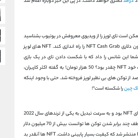
درآمد
کمتری خواهد داشت. در پی این خبر دوباره اعلام شد
کن است تای لوپز را از ویدیوی معروفش در یوتیوب بشناسید
(اینجا در گاراژ من…). او سعی کرد یک پروژه میلیون دلاری NFT Cash Grab را راه اندازی کند. NFT های لوپز
ختلفی داشتند. یکی از NFT ها به شما این شانس را داد که با شکست دادن تای در یک بازی
بسکتبال 1v1، 10,000 دلار برنده شوید. حالا قیمت خود NFT چقدر بود؟ 50 هزار تومان! به گفته اکثر کاربران،
این NFT ها یک کار احمقانه بود و تنها 10 درصد از توکن های بی نظیر لوپز فروخته شد. حتی با وجود اینکه
اک چین
را شکسته است"!
هدف پروژه Pixelmon توسعه بهترین بازی در فضای NFT بود و به سرعت تبدیل به یکی از ترندهای سال 2022
شد. در واقع بازاریابی پیکسلمون جواب داد و به لطف چند برابر شدن توکن ها توانست بیش از 70 میلیون دلار
درآمد کسب کند اما یک هفته بعد Pixelmon NFT منتشر شد که کیفیت بسیار پایینی داشت. NFT ها آنقدر بد