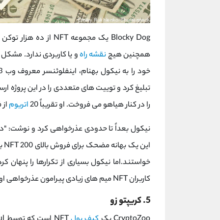
Blocky Dog یک مجموعه NFT از ده هزار توکن است که توسط خالق
همچنین هیچ
نقشه راه
را در کنار هیاهو می فروخت. او تقریباً 20
اتریوم
از 
نیکول بعداً تا حدودی عذرخواهی کرد و نوشت: "د
این
خواستند.اما نیکول بسیاری از تکرارها را پنهان ک
کاربران NFT میم های زیادی پیرامون عذرخواهی او ساختند.
5. کریپتو زو
CryptoZoo یک
کیف پول