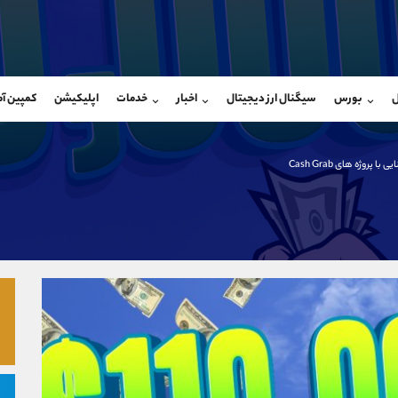
بان فروش
پشتیبان فروش
(یوسف فرخنده)
(ایمان پوراسماعیلی)
ل
بورس
سیگنال ارز دیجیتال
اخبار
خدمات
اپلیکیشن
کمپین آ
09194198792
موبایل
9927779040
شروع گفتگو
واتساپ
شروع گفتگ
@Armteam_admin_33
تلگرام
Armteam_admin_por
ی با پروژه های Cash Grab
118
داخلی
07