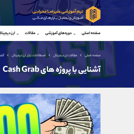
پشتیبان فروش
پشتی
(محسن یزدی)
صفحه اصلی
دوره‌های آموزشی
مقالات
ارز دیجیتا
موبایل
09304891085
موبایل
واتساپ
شروع گفتگو
واتساپ
تلگرام
@Armteam_admin_103
تلگرام
صفحه اصلی
مقالات ارز دیجیتال
اصطلاحات بازار ارز دیجیتال
آشنای
داخلی
103
داخلی
آشنایی با پروژه های Cash Grab
اطلاعات تماس
(دفتر فروش)
تلفن
تلفن
بدون پیش شماره
اینستاگرام
کانال تلگرام
کانال بله