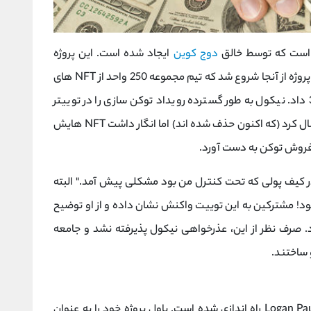
دوج کوین
ایجاد شده است. این پروژه
و یا کاربردی ندارد. مشکل پروژه از آنجا شروع شد که تیم مجموعه 250 واحد از NFT های
خود را به نیکول بهنام، اینفلوئنسر معروف وب 3 داد. نیکول به طور گسترده رویداد توکن سازی را در توییتر
تبلیغ کرد و توییت های متعددی را در این پروژه ارسال کرد (که اکنون حذف شده اند) اما انگار داشت NFT هایش
فروش توکن به دست آورد.
ر کیف پولی که تحت کنترل من بود مشکلی پیش آمد." البته
 یک بهانه مضحک برای فروش بالای 200 NFT بود! مشترکین به این توییت واکنش نشان داده و از او توضیح
رد. صرف نظر از این، عذرخواهی نیکول پذیرفته نشد و جامعه
NFT است که توسط Logan Paul راه اندازی شده است. پاول پروژه خود را به عنوان