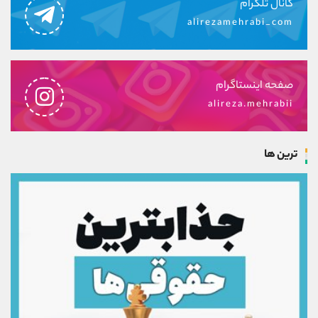
کانال تلگرام
alirezamehrabi_com
صفحه اینستاگرام
alireza.mehrabii
ترین ها