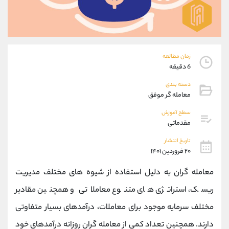
موبایل
09927779040
واتساپ
شروع گفتگو
تلگرام
@Armteam_admin_por
داخلی
107
زمان مطالعه
6 دقیقه
پشتیبان فروش
(محسن یزدی)
دسته بندی
موبایل
09304891085
معامله گر موفق
واتساپ
شروع گفتگو
تلگرام
@Armteam_admin_103
سطح آموزش
مقدماتی
داخلی
103
تاریخ انتشار
۲۰ فروردین ۱۴۰۱
اطلاعات تماس
(دفتر فروش)
تلفن
021-22021030
معامله گران به دلیل استفاده از شیوه های مختلف مدیریت
تلفن
021-22021040
ریسک، استراتژی های متنوع معاملاتی و همچنین مقادیر
بدون پیش شماره
90001030
مختلف سرمایه موجود برای معاملات، درآمدهای بسیار متفاوتی
اینستاگرام
@alireza.mehrabii
کانال تلگرام
@alirezamehrabi_com
دارند. همچنین تعداد کمی از معامله گران روزانه درآمدهای خود