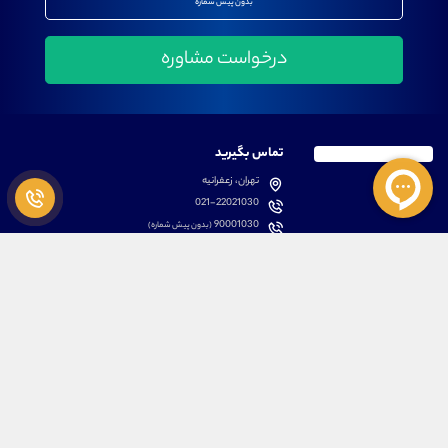
بدون پیش شماره
تماس بگیرید
تهران، زعفرانیه
021-22021030
90001030
(بدون پیش شماره)
پشتیبانی
دسترسی سریع
سوالات متداول
مطالب آموزشی بورس
دانلود اپلیکیشن اختصاصی
لیست دوره های آموزشی
نرم افزار های کاربردی
معرفی سهام ها
قوانین و مقررات
تحلیل تکنیکال رمز ارزها