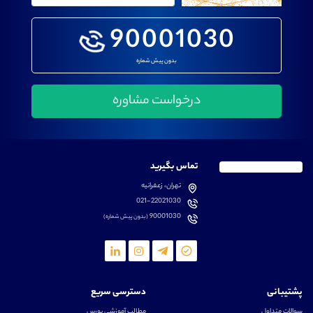
90001030
بدون پیش شماره
تماس بگیرید
تهران، زعفرانیه
021-22021030
90001030
(بدون پیش شماره)
پشتیبانی
دسترسی سریع
سوالات متداول
مطالب آموزشی بورس