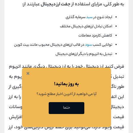
به طور کلی، مزایای استفاده از
جفت ارز دیجیتال
عبارتند از:
ایجاد تنوع در
سبد
سرمایه گذاری
امکان تبادل ارزهای دیجیتال مختلف
کاهش کارمزد معاملات
توانایی کسب
سود
در قالب ارزهای دیجیتال محبوب مانند بیت کوین
تبدیل به اتریوم یا دیگر ارزهای دیجیتال
فرض کنید ارز دیجیتال خود را به ارز دیجیتال دیگری مانند اتریوم
×
تبدیل کرده و منتظر نوسانات بازار باشید اما اگر قیمت اتریوم به
به روز بمانید!
طور ناگهانی کاهش یابد، قطعا
ضرر
خواهید کرد. برای جلوگیری از
آیا می‌خواهید از آخرین اخبار مطلع شوید؟
این اتفاق باید در مواقع بحران ارزهای رمزنگاری شده خود را به ارز
دیجیتال تتر تبدیل کنید که قیمت ثابتی دارد و
ریسک
نوسانات
حتما
قیمت را کاهش می دهد. دوباره، زمانی که احتمال افزایش
قیمت وجود دارد، می‌توانید برای حفظ ارزش دارایی‌های خود، ارز