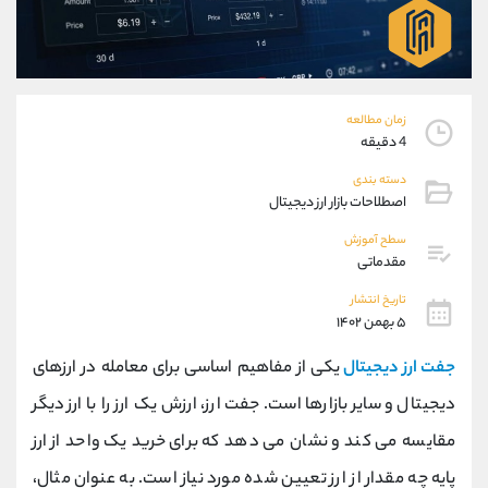
موبایل
09101364784
واتساپ
شروع گفتگو
تلگرام
@Armteam_admin_104
داخلی
104
زمان مطالعه
4 دقیقه
پشتیبان فروش
(محسن یزدی)
دسته بندی
موبایل
09304891085
اصطلاحات بازار ارز دیجیتال
واتساپ
شروع گفتگو
تلگرام
@Armteam_admin_103
سطح آموزش
مقدماتی
داخلی
103
تاریخ انتشار
۵ بهمن ۱۴۰۲
اطلاعات تماس
(دفتر فروش)
تلفن
021-22021030
جفت ارز دیجیتال
یکی از مفاهیم اساسی برای معامله در ارزهای
تلفن
021-22021040
دیجیتال و سایر بازارها است. جفت ارز، ارزش یک ارز را با ارز دیگر
بدون پیش شماره
90001030
مقایسه می کند و نشان می دهد که برای خرید یک واحد از ارز
اینستاگرام
@alireza.mehrabii
کانال تلگرام
@alirezamehrabi_com
پایه چه مقدار از ارز تعیین شده مورد نیاز است. به عنوان مثال،