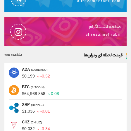
alirezamehrabi_com
صفحه اینستاگرام
alireza.mehrabii
قیمت لحظه ای رمزارزها
مشاهده همه
ADA
(CARDANO)
$0.199
-0.52
BTC
(BITCOIN)
$64,968.858
0.08
XRP
(RIPPLE)
$1.036
-0.01
CHZ
(CHILIZ)
$0.032
-3.34