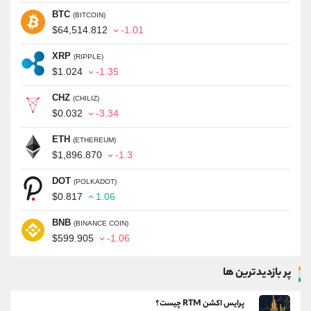
BTC
(BITCOIN)
$64,514.812
-1.01
XRP
(RIPPLE)
$1.024
-1.35
CHZ
(CHILIZ)
$0.032
-3.34
ETH
(ETHEREUM)
$1,896.870
-1.3
DOT
(POLKADOT)
$0.817
1.06
BNB
(BINANCE COIN)
$599.905
-1.06
پر بازدیدترین ها
پرایس اکشن RTM چیست؟