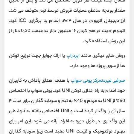
همان ابتدا قیمت هر کوین مشخص می شد و پس از تامین
مقدار بودجه مدنظر، عملیات فروش توسط تیم متوقف می شد.
ارز دیجیتال اتریوم، در سال ۲۰۱۴، اقدام به برگزاری ICO کرد.
اتریوم جهت فراهم کردن ۱۶ میلیون دلار به قیمت 0,30 دلار از
این روش استفاده کرد.
روش های دیگری مانند
ایردراپ
یا ارائه جوایز جهت توزیع توکن
ها از سوی پروژه ها وجود دارد.
صرافی غیرمتمرکز یونی سواپ
با هدف اهدای پاداش به کاربران
خود اقدام به راه اندازی توکن UNI کرد. یونی سواپ با اختصاص
60٪ از UNI به مردم و 40٪ به تیم و سرمایه گذاران برای مدت ۴
سال آن را واگذار کرده است و UNI اختصاص یافته به آنها، طی
این واگذاری، در طول دوره به افراد ارائه می شود. این امر برای
بهبود
توکنومیک
و قیمت UNI مفید است زیرا سرمایه گذاران