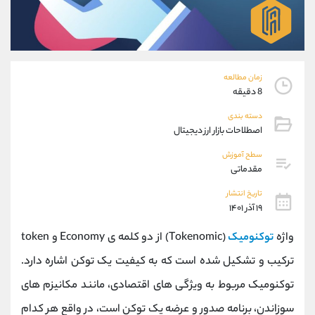
موبایل
09101364784
واتساپ
شروع گفتگو
تلگرام
@Armteam_admin_104
داخلی
104
زمان مطالعه
8 دقیقه
پشتیبان فروش
(محسن یزدی)
دسته بندی
موبایل
09304891085
اصطلاحات بازار ارز دیجیتال
واتساپ
شروع گفتگو
تلگرام
@Armteam_admin_103
سطح آموزش
مقدماتی
داخلی
103
تاریخ انتشار
۱۹ آذر ۱۴۰۱
اطلاعات تماس
(دفتر فروش)
تلفن
021-22021030
واژه
توکنومیک
(Tokenomic) از دو کلمه ی Economy و token
تلفن
021-22021040
ترکیب و تشکیل شده است که به کیفیت یک توکن اشاره دارد.
بدون پیش شماره
90001030
توکنومیک مربوط به ویژگی های اقتصادی، مانند مکانیزم های
اینستاگرام
@alireza.mehrabii
کانال تلگرام
@alirezamehrabi_com
سوزاندن، برنامه صدور و عرضه یک توکن است، در واقع هر کدام