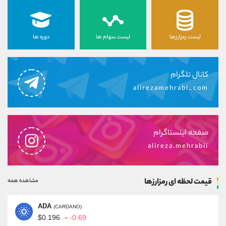
لیست رمزارزها
لیست سهام ها
دوره ها
کانال تلگرام
alirezamehrabi_com
صفحه اینستاگرام
alireza.mehrabii
قیمت لحظه ای رمزارزها
مشاهده همه
ADA
(CARDANO)
$0.196
-0.69