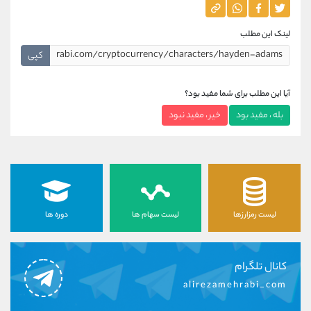
لینک این مطلب
کپی
آیا این مطلب برای شما مفید بود؟
بله ، مفید بود
خیر ، مفید نبود
لیست رمزارزها
لیست سهام ها
دوره ها
کانال تلگرام
alirezamehrabi_com