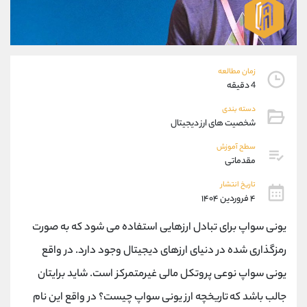
موبایل
09304891085
واتساپ
شروع گفتگو
تلگرام
@Armteam_admin_103
داخلی
103
زمان مطالعه
4 دقیقه
پشتیبان فروش
(یوسف فرخنده)
دسته بندی
موبایل
09194198792
شخصیت های ارز دیجیتال
واتساپ
شروع گفتگو
سطح آموزش
تلگرام
@Armteam_admin_33
مقدماتی
داخلی
118
تاریخ انتشار
۴ فروردین ۱۴۰۴
اطلاعات تماس
(دفتر فروش)
یونی سواپ برای تبادل ارزهایی استفاده می شود که به صورت
تلفن
021-22021030
تلفن
021-22021040
رمزگذاری شده در دنیای ارزهای دیجیتال وجود دارد. در واقع
بدون پیش شماره
90001030
یونی سواپ نوعی پروتکل مالی غیرمتمرکز است. شاید برایتان
اینستاگرام
@alireza.mehrabii
کانال تلگرام
@alirezamehrabi_com
جالب باشد که تاریخچه ارز یونی سواپ چیست؟ در واقع این نام