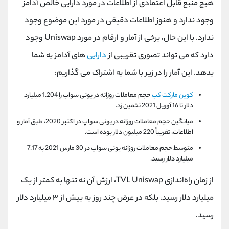
هیچ منبع قابل اعتمادی از اطلاعات در مورد دارایی خالص آدامز
وجود ندارد و هنوز اطلاعات دقیقی در مورد این موضوع وجود
ندارد. با این حال، برخی از آمار و ارقام در مورد Uniswap وجود
دارد که می تواند تصوری تقریبی از
دارایی
های آدامز به شما
بدهد. این آمار را در زیر با شما به اشتراک می گذاریم:
کوین مارکت کپ
حجم معاملات روزانه در یونی سواپ را 1.204 میلیارد
دلار تا 16 آوریل 2021 تخمین زد.
میانگین حجم معاملات روزانه در یونی سواپ در اکتبر 2020، طبق آمار و
اطلاعات، تقریباً 220 میلیون دلار بوده است.
متوسط حجم معاملات روزانه یونی سواپ در 30 مارس 2021 به 7.17
میلیارد دلار رسید.
از زمان راه‌اندازی TVL Uniswap، ارزش آن نه تنها به کمتر از یک
میلیارد دلار رسید، بلکه در عرض چند روز به بیش از ۳ میلیارد دلار
رسید.