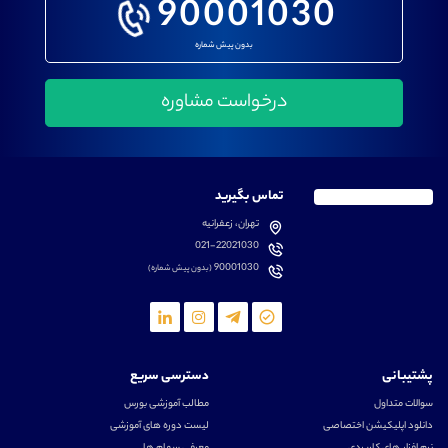
90001030
بدون پیش شماره
تماس بگیرید
تهران، زعفرانیه
021-22021030
90001030
(بدون پیش شماره)
پشتیبانی
دسترسی سریع
سوالات متداول
مطالب آموزشی بورس
دانلود اپلیکیشن اختصاصی
لیست دوره های آموزشی