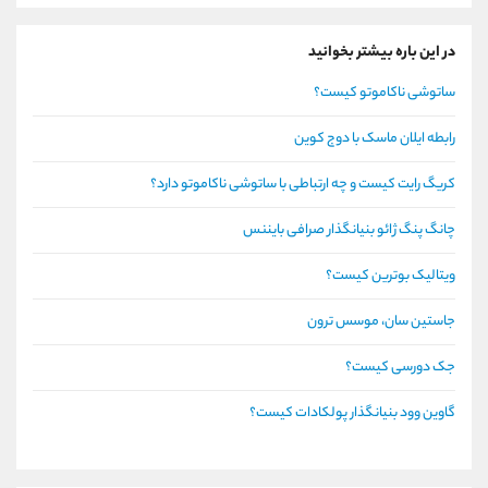
در این باره بیشتر بخوانید
ساتوشی ناکاموتو کیست؟
رابطه ایلان ماسک با دوج کوین
کریگ رایت کیست و چه ارتباطی با ساتوشی ناکاموتو دارد؟
چانگ پنگ ژائو بنیانگذار صرافی بایننس
ویتالیک بوترین کیست؟
جاستین سان، موسس ترون
جک دورسی کیست؟
گاوین وود بنیانگذار پولکادات کیست؟