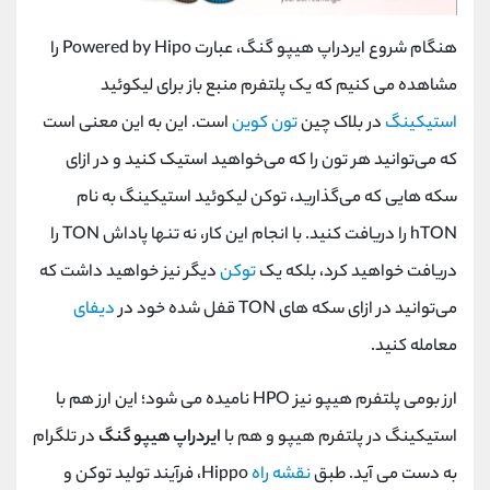
هنگام شروع ایردراپ هیپو گنگ، عبارت
Powered by Hipo
را
مشاهده می کنیم که یک پلتفرم منبع باز برای لیکوئید
استیکینگ
در بلاک چین
تون کوین
است. این به این معنی است
که می‌توانید هر تون را که می‌خواهید استیک کنید و در ازای
سکه ‌هایی که می‌گذارید، توکن لیکوئید استیکینگ به نام
hTON
را دریافت کنید. با انجام این کار، نه تنها پاداش
TON
را
دریافت خواهید کرد، بلکه یک
توکن
دیگر نیز خواهید داشت که
می‌توانید در ازای سکه ‌های
TON
قفل شده خود در
دیفای
معامله کنید.
ارز بومی پلتفرم هیپو نیز
HPO
نامیده می شود؛ این ارز هم با
استیکینگ در پلتفرم هیپو و هم با
ایردراپ هیپو گنگ
در تلگرام
به دست می آید. طبق
نقشه راه
Hippo
، فرآیند تولید توکن و