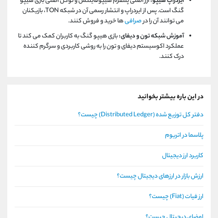
ایردراپ هیپو:
ارز اصلی پلتفرم هیپوفایننس و توکن اصلی بازی هیپو
گنگ است. پس از ایردراپ و انتشار رسمی آن در شبکه
TON
، بازیکنان
می توانند آن را در
صرافی
ها خرید و فروش کنند.
آموزش شبکه تون و دیفای:
بازی هیپو گنگ به کاربران کمک می کند تا
عملکرد اکوسیستم دیفای و تون را به روشی کاربردی و سرگرم کننده
درک کنند.
در این باره بیشتر بخوانید
دفتر کل توزیع شده (Distributed Ledger) چیست؟
پلاسما در اتریوم
کاربرد ارز دیجیتال
ارزش بازار در ارزهای دیجیتال چیست؟
ارز فیات (Fiat) چیست؟
امضای دیجیتال چیست؟