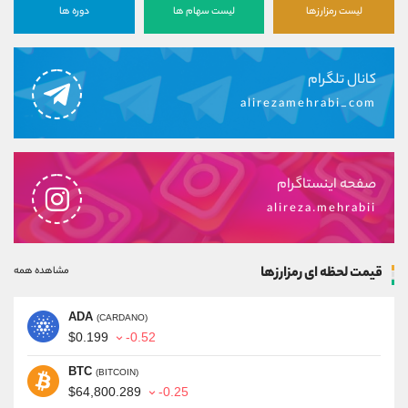
لیست رمزارزها
لیست سهام ها
دوره ها
کانال تلگرام
alirezamehrabi_com
صفحه اینستاگرام
alireza.mehrabii
قیمت لحظه ای رمزارزها
مشاهده همه
ADA
(CARDANO)
$0.199
-0.52
BTC
(BITCOIN)
$64,800.289
-0.25