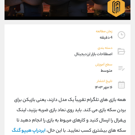
موبایل
09194198792
واتساپ
شروع گفتگو
تلگرام
@Armteam_admin_33
داخلی
118
زمان مطالعه
4 دقیقه
پشتیبان فروش
(فائزه تهرانی)
دسته بندی
موبایل
09101364784
اصطلاحات بازار ارز دیجیتال
واتساپ
شروع گفتگو
سطح آموزش
تلگرام
@Armteam_admin_104
متوسط
داخلی
104
تاریخ انتشار
۱۶ مهر ۱۴۰۳
اطلاعات تماس
(دفتر فروش)
همه بازی های تلگرام تقریباً یک مدل دارند، یعنی بازیکن برای
تلفن
021-22021030
تلفن
021-22021040
بردن سکه بازی می کند. باید روی نماد بازی ضربه بزنید، لینک
بدون پیش شماره
90001030
ریفرال را ارسال کنید و کارهای مربوط به بازی را انجام دهید تا
اینستاگرام
@alireza.mehrabii
کانال تلگرام
@alirezamehrabi_com
سکه های بیشتری کسب نمایید. با این حال،
ایردراپ هیپو گنگ