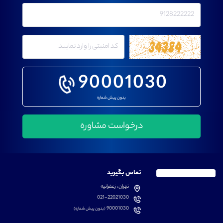
90001030
بدون پیش شماره
تماس بگیرید
تهران، زعفرانیه
021-22021030
90001030
(بدون پیش شماره)