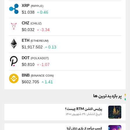
XRP
(RIPPLE)
$1.038
0.46
CHZ
(CHILIZ)
$0.032
-3.34
ETH
(ETHEREUM)
$1,917.502
0.13
DOT
(POLKADOT)
$0.810
-1.07
BNB
(BINANCE COIN)
$602.705
1.41
پر بازدیدترین ها
پرایس اکشن RTM چیست؟
تاریخ انتشار : ۲۹ شهریور ۱۴۰۰
کسب درآمد از بازی تتان آرنا