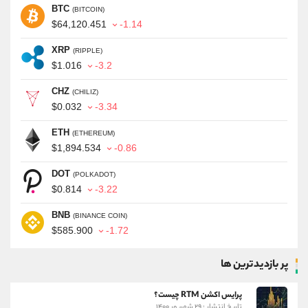
BTC
(BITCOIN)
$64,120.451
-1.14
XRP
(RIPPLE)
$1.016
-3.2
CHZ
(CHILIZ)
$0.032
-3.34
ETH
(ETHEREUM)
$1,894.534
-0.86
DOT
(POLKADOT)
$0.814
-3.22
BNB
(BINANCE COIN)
$585.900
-1.72
پر بازدیدترین ها
پرایس اکشن RTM چیست؟
تاریخ انتشار : ۲۹ شهریور ۱۴۰۰