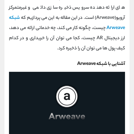
کانال بله
@alirezamehrabi_official
های ارائه دهنده سرویس ذخیره سازی دائمی و غیرمتمرکز
آرویو(Arweave) است. در این مقاله به این می پردازیم که
شبکه
Arweave
چیست، چگونه کار می کند، چه خدماتی ارائه می دهد،
ارز دیجیتال AR چیست، کجا می توان آن را خریداری و در کدام
کیف پول ها می توان آن را ذخیره کرد.
آشنایی با شبکه Arweave