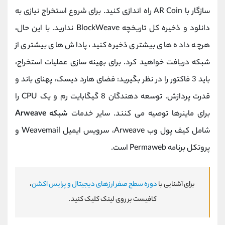
سازگار با AR Coin راه اندازی کنید. برای شروع استخراج نیازی به
دانلود و ذخیره کل تاریخچه BlockWeave ندارید. با این حال،
هرچه داده های بیشتری ذخیره کنید، پاداش های بیشتری از
شبکه دریافت خواهید کرد. برای بهینه سازی عملیات استخراج،
باید 3 فاکتور را در نظر بگیرید: فضای هارد دیسک، پهنای باند و
قدرت پردازش. توسعه دهندگان 8 گیگابایت رم و یک CPU را
برای ماینرها توصیه می کنند. سایر خدمات
شبکه Arweave
شامل کیف پول وب Arweave، سرویس ایمیل Weavemail و
پروتکل برنامه Permaweb است.
برای آشنایی با
دوره سطح صفر ارزهای دیجیتال و پرایس اکشن
،
کافیست بر روی لینک کلیک کنید.