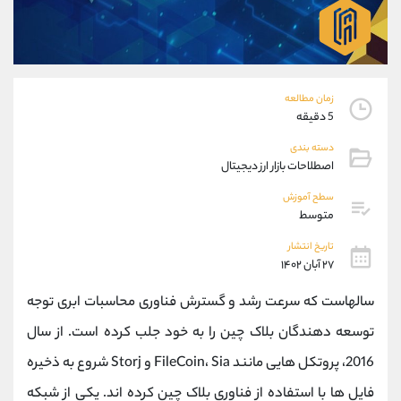
موبایل
09101364784
واتساپ
شروع گفتگو
تلگرام
@Armteam_admin_104
داخلی
104
زمان مطالعه
5 دقیقه
پشتیبان فروش
(یوسف فرخنده)
دسته بندی
موبایل
09194198792
اصطلاحات بازار ارز دیجیتال
واتساپ
شروع گفتگو
تلگرام
@Armteam_admin_33
سطح آموزش
متوسط
داخلی
118
تاریخ انتشار
۲۷ آبان ۱۴۰۲
اطلاعات تماس
(دفتر فروش)
تلفن
021-22021030
سالهاست که سرعت رشد و گسترش فناوری محاسبات ابری توجه
تلفن
021-22021040
توسعه دهندگان بلاک چین را به خود جلب کرده است. از سال
بدون پیش شماره
90001030
2016، پروتکل هایی مانند FileCoin، Sia و Storj شروع به ذخیره
اینستاگرام
@alireza.mehrabii
کانال تلگرام
@alirezamehrabi_com
فایل ها با استفاده از فناوری بلاک چین کرده اند. یکی از شبکه