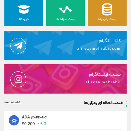
لیست رمزارزها
لیست سهام ها
دوره ها
کانال تلگرام
alirezamehrabi_com
صفحه اینستاگرام
alireza.mehrabii
قیمت لحظه ای رمزارزها
مشاهده همه
ADA
(CARDANO)
$0.200
6.3