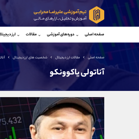
پشتیبان فروش
پشتی
(ایمان پوراسماعیلی)
صفحه اصلی
دوره‌های آموزشی
مقالات
ارز دیجیتا
موبایل
09927779040
موبایل
واتساپ
شروع گفتگو
واتساپ
تلگرام
@Armteam_admin_por
تلگرام
صفحه اصلی
مقالات ارز دیجیتال
شخصیت های ارز دیجیتال
آنات
داخلی
107
داخلی
آناتولی یاکوونکو
اطلاعات تماس
(دفتر فروش)
تلفن
تلفن
بدون پیش شماره
اینستاگرام
کانال تلگرام
کانال بله