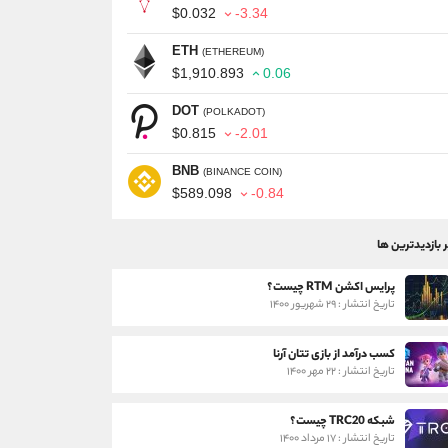
$0.032
-3.34
ETH
(ETHEREUM)
$1,910.893
0.06
DOT
(POLKADOT)
$0.815
-2.01
BNB
(BINANCE COIN)
$589.098
-0.84
ر بازدیدترین ها
پرایس اکشن RTM چیست؟
تاریخ انتشار : ۲۹ شهریور ۱۴۰۰
کسب درآمد از بازی تتان آرنا
تاریخ انتشار : ۲۲ مهر ۱۴۰۰
شبکه TRC20 چیست؟
تاریخ انتشار : ۱۷ مرداد ۱۴۰۰