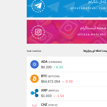
کانال تلگرام
alirezamehrabi_com
صفحه اینستاگرام
alireza.mehrabii
یمت لحظه ای رمزارزها
مشاهده همه
ADA
(CARDANO)
$0.200
6.32
BTC
(BITCOIN)
$64,672.054
-0.09
XRP
(RIPPLE)
$1.033
-1.54
CHZ
(CHILIZ)