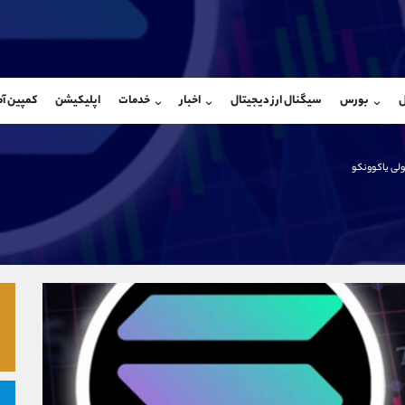
بان فروش
پشتیبان فروش
(فائزه تهرانی)
(یوسف فرخنده)
ل
بورس
سیگنال ارز دیجیتال
اخبار
خدمات
اپلیکیشن
کمپین آ
09101364784
موبایل
9194198792
شروع گفتگو
واتساپ
شروع گفتگ
@Armteam_admin_104
تلگرام
Armteam_admin_33
ولی یاکوونکو
104
داخلی
8