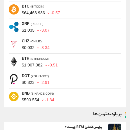
BTC
(BITCOIN)
$64,463.986
-0.57
XRP
(RIPPLE)
$1.035
-3.07
CHZ
(CHILIZ)
$0.032
-3.34
ETH
(ETHEREUM)
$1,907.982
-0.51
DOT
(POLKADOT)
$0.823
-2.91
BNB
(BINANCE COIN)
$590.554
-1.34
پر بازدیدترین ها
پرایس اکشن RTM چیست؟