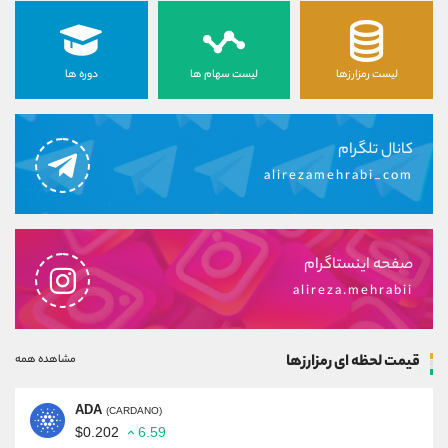
لیست رمزارزها
لیست سهام ها
دوره ها
کانال تلگرام
alirezamehrabi_com
صفحه اینستاگرام
alireza.mehrabii
قیمت لحظه ای رمزارزها
مشاهده همه
ADA
(CARDANO)
$0.202
6.59