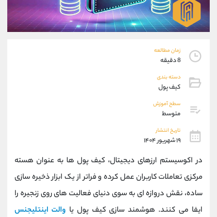
موبایل
09927779040
واتساپ
شروع گفتگو
تلگرام
@Armteam_admin_por
داخلی
107
زمان مطالعه
8 دقیقه
پشتیبان فروش
(محسن یزدی)
دسته بندی
موبایل
09304891085
کیف پول
واتساپ
شروع گفتگو
سطح آموزش
تلگرام
@Armteam_admin_103
متوسط
داخلی
103
تاریخ انتشار
۱۹ شهریور ۱۴۰۴
اطلاعات تماس
(دفتر فروش)
در اکوسیستم ارزهای دیجیتال، کیف پول ‌ها به عنوان هسته
تلفن
021-22021030
تلفن
021-22021040
مرکزی تعاملات کاربران عمل کرده و فراتر از یک ابزار ذخیره ‌سازی
بدون پیش شماره
90001030
ساده، نقش دروازه ‌ای به سوی دنیای فعالیت ‌های روی زنجیره را
اینستاگرام
@alireza.mehrabii
کانال تلگرام
@alirezamehrabi_com
ایفا می کنند. هوشمند سازی کیف پول یا
والت اینتلیجنس