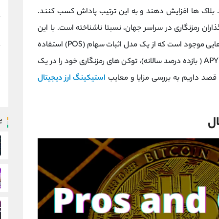
ید بلاک ها افزایش دهند و به این ترتیب پاداش کسب کنند.
ران رمزنگاری در سراسر جهان، نسبتا ناشناخته است. با این
حال، مفهوم کلی استخر استیکینگ در بلاک چین هایی موجود است که از یک مدل اثبات سهام (POS) استفاده
می کنند و از دارندگان رمز ارز می خواهد تا در ازای APY ( بازده درصد سالانه)، توکن های رمزنگاری خود را در یک
قصد داریم به بررسی مزایا و معایب
استیکینگ ارز دیجیتال
ال
پ