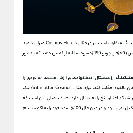
همچنین میزان درصد سالانه (APR) زنجیره ها با یکدیگر متفاوت است. برای مثال در Cosmos Hub میزان درصد
سالانه 15% است. در حالی که Osmosis (اسموسیس) 60٪ و جونو 150٪ سود سالانه ارائه می دهد که به طور
تیکینگ ارز دیجیتال
، پیشنهادهای ارزش منحصر به فردی را
ارائه می دهند که ممکن است آنها را برای ذینفعان بالقوه جذاب کند. برای مثال Antimatter Cosmos یک
شبکه اعتبارسنج را به دنبال دارد. هدف اصلی این است که
اطمینان حاصل شود که هیچ کارتل اعتبارسنجی تشکیل نمی شود و در عین حال 100٪ سود خود را به اکوسیستم