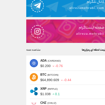
کانال تلگرام
alirezamehrabi_com
صفحه اینستاگرام
alireza.mehrabii
یمت لحظه ای رمزارزها
مشاهده همه
ADA
(CARDANO)
$0.200
-0.76
BTC
(BITCOIN)
$64,890.609
-0.44
XRP
(RIPPLE)
$1.038
0.1
CHZ
(CHILIZ)