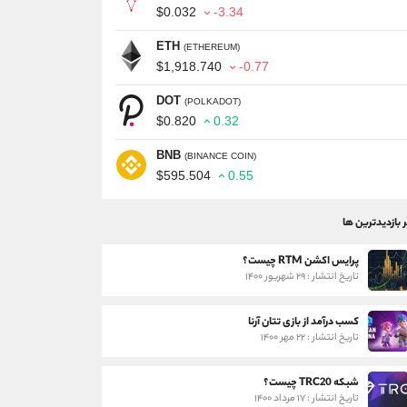
$0.032
-3.34
ETH
(ETHEREUM)
$1,918.740
-0.77
DOT
(POLKADOT)
$0.820
0.32
BNB
(BINANCE COIN)
$595.504
0.55
ر بازدیدترین ها
پرایس اکشن RTM چیست؟
تاریخ انتشار : ۲۹ شهریور ۱۴۰۰
کسب درآمد از بازی تتان آرنا
تاریخ انتشار : ۲۲ مهر ۱۴۰۰
شبکه TRC20 چیست؟
تاریخ انتشار : ۱۷ مرداد ۱۴۰۰