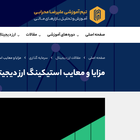
پشتیبان فروش
پشتی
(محسن یزدی)
صفحه اصلی
دوره‌های آموزشی
مقالات
ارز دیجیتا
موبایل
09304891085
موبایل
واتساپ
شروع گفتگو
واتساپ
تلگرام
@Armteam_admin_103
تلگرام
صفحه اصلی
مقالات ارز دیجیتال
سرمایه گذاری
مزایا و معایب ا
داخلی
103
داخلی
مزایا و معایب استیکینگ ارز دیجیت
اطلاعات تماس
(دفتر فروش)
تلفن
تلفن
بدون پیش شماره
اینستاگرام
کانال تلگرام
کانال بله