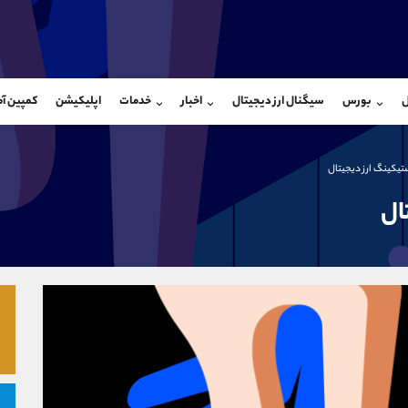
بان فروش
پشتیبان فروش
(یوسف فرخنده)
(ایمان پوراسماعیلی)
ل
بورس
سیگنال ارز دیجیتال
اخبار
خدمات
اپلیکیشن
کمپین آ
09194198792
موبایل
9927779040
شروع گفتگو
واتساپ
شروع گفتگ
@Armteam_admin_33
تلگرام
Armteam_admin_por
ستیکینگ ارز دیجیتال
118
داخلی
07
ال