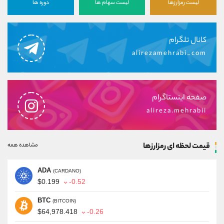
لیست رمزارزها
لیست سهام ها
دوره ها
کانال تلگرام
alirezamehrabi_com
صفحه اینستاگرام
alireza.mehrabii
قیمت لحظه ای رمزارزها
مشاهده همه
ADA
(CARDANO)
$0.199
-0.52
BTC
(BITCOIN)
$64,978.418
-0.26