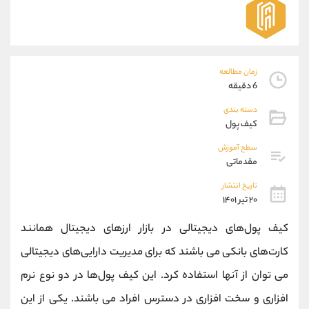
موبایل
09101364784
واتساپ
شروع گفتگو
تلگرام
@Armteam_admin_104
داخلی
104
زمان مطالعه
6 دقیقه
پشتیبان فروش
(یوسف فرخنده)
دسته بندی
موبایل
09194198792
کیف پول
واتساپ
شروع گفتگو
سطح آموزش
تلگرام
@Armteam_admin_33
مقدماتی
داخلی
118
تاریخ انتشار
۲۰ تیر ۱۴۰۱
اطلاعات تماس
(دفتر فروش)
کیف پول‌های دیجیتالی در بازار ارزهای دیجیتال همانند
تلفن
021-22021030
تلفن
021-22021040
کارت‌های بانکی می باشند که برای مدیریت دارایی‌های دیجیتالی
بدون پیش شماره
90001030
می توان از آنها استفاده کرد. این کیف پول‌ها در دو نوع نرم
اینستاگرام
@alireza.mehrabii
کانال تلگرام
@alirezamehrabi_com
افزاری و سخت افزاری در دسترس افراد می باشند. یکی از این