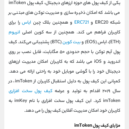
یکی از کیف پول های حوزه ارزهای دیجیتال، کیف پول imToken
می باشد که امکان ذخیره سازی و مدیریت توکن‌ های مبتنی بر
شبکه ERC20 و
ERC721
و همچنین بلاک چین
ایاس
را برای
کاربران فراهم می کند. همچنین از سه کوین اصلی
اتریوم
(ETH)، ایاس (EOS) و
بیت کوین
(BTC) پشتیبانی می‌کند. کیف
پول آیم توکن با حجم حدودی ۵۰ مگابایت، قابل نصب بر روی
اندروید و iOS می باشد که به کاربران امکان مدیریت ارزهای
دیجیتال خود را با گوشی موبایل خود به ‌راحتی ارائه می دهد.
کمپانی این کیف پول به دلیل استقبال کاربران از imToken، در
سال ۲۰۱۹ اقدام به تولید و عرضه
کیف پول سخت افزاری
imToken کرد. این کیف پول سخت افزاری با نام imKey به
کاربران خود امکان مدیریت آفلاین کیف پول را می دهد.
مزایای کیف پول imToken