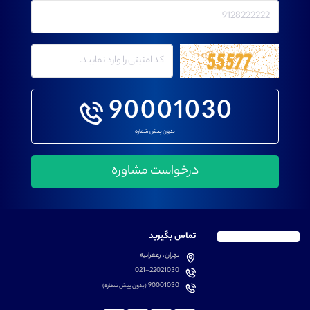
90001030
بدون پیش شماره
تماس بگیرید
تهران، زعفرانیه
021-22021030
90001030
(بدون پیش شماره)