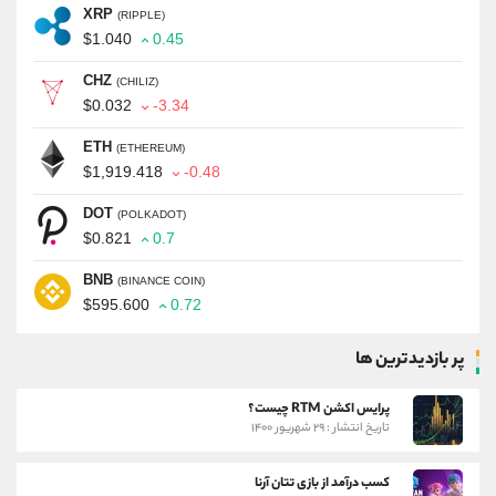
XRP
(RIPPLE)
$1.040
0.45
CHZ
(CHILIZ)
$0.032
-3.34
ETH
(ETHEREUM)
$1,919.418
-0.48
DOT
(POLKADOT)
$0.821
0.7
BNB
(BINANCE COIN)
$595.600
0.72
پر بازدیدترین ها
پرایس اکشن RTM چیست؟
تاریخ انتشار : ۲۹ شهریور ۱۴۰۰
کسب درآمد از بازی تتان آرنا