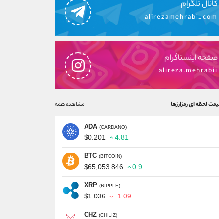
کانال تلگرام
alirezamehrabi_com
صفحه اینستاگرام
alireza.mehrabii
یمت لحظه ای رمزارزها
مشاهده همه
ADA
(CARDANO)
$0.201
4.81
BTC
(BITCOIN)
$65,053.846
0.9
XRP
(RIPPLE)
$1.036
-1.09
CHZ
(CHILIZ)