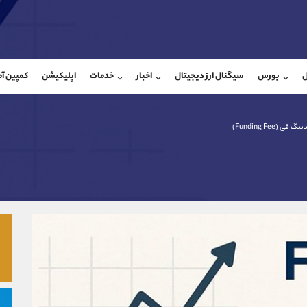
بان فروش
پشتیبان فروش
(فائزه تهرانی)
(ایمان پوراسماعیلی)
ل
بورس
سیگنال ارز دیجیتال
اخبار
خدمات
اپلیکیشن
کمپین آ
09101364784
موبایل
9927779040
شروع گفتگو
واتساپ
شروع گفتگ
@Armteam_admin_104
تلگرام
Armteam_admin_por
گ فی (Funding Fee)
104
داخلی
07