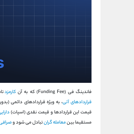
فاندینگ فی (Funding Fee) که به آن
کارمزد
تام
قراردادهای آتی
، به ‌ویژه قراردادهای دائمی (ب
قیمت این قراردادها و قیمت نقدی (اسپات)
دارایی
مستقیما بین
معامله ‌گران
تبادل می ‌شود و
صرافی