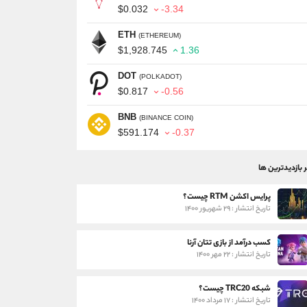
$0.032
-3.34
ETH
(ETHEREUM)
$1,928.745
1.36
DOT
(POLKADOT)
$0.817
-0.56
BNB
(BINANCE COIN)
$591.174
-0.37
ر بازدیدترین ها
پرایس اکشن RTM چیست؟
تاریخ انتشار : ۲۹ شهریور ۱۴۰۰
کسب درآمد از بازی تتان آرنا
تاریخ انتشار : ۲۲ مهر ۱۴۰۰
شبکه TRC20 چیست؟
تاریخ انتشار : ۱۷ مرداد ۱۴۰۰