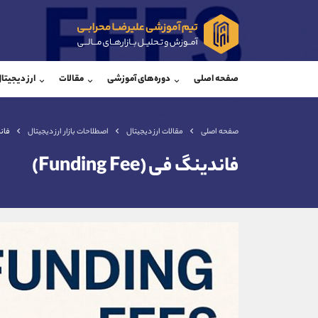
پشتیبان فروش
پشتی
(یوسف فرخنده)
صفحه اصلی
دوره‌های آموزشی
مقالات
ارز دیجیتا
موبایل
09194198792
موبایل
واتساپ
شروع گفتگو
واتساپ
تلگرام
@Armteam_admin_33
تلگرام
صفحه اصلی
مقالات ارز دیجیتال
اصطلاحات بازار ارز دیجیتال
فاندین
داخلی
118
داخلی
فاندینگ فی (Funding Fee)
اطلاعات تماس
(دفتر فروش)
تلفن
تلفن
بدون پیش شماره
اینستاگرام
کانال تلگرام
کانال بله