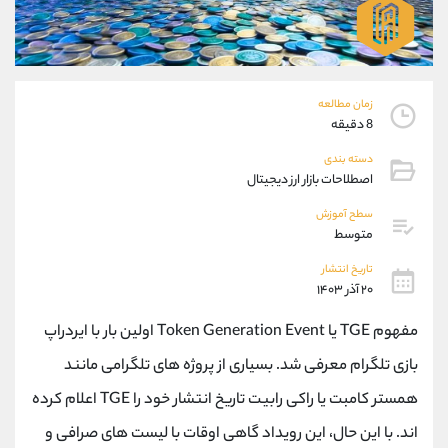
موبایل
09304891085
واتساپ
شروع گفتگو
تلگرام
@Armteam_admin_103
داخلی
103
زمان مطالعه
8 دقیقه
پشتیبان فروش
(یوسف فرخنده)
دسته بندی
موبایل
09194198792
اصطلاحات بازار ارز دیجیتال
واتساپ
شروع گفتگو
سطح آموزش
تلگرام
@Armteam_admin_33
متوسط
داخلی
118
تاریخ انتشار
۲۰ آذر ۱۴۰۳
اطلاعات تماس
(دفتر فروش)
مفهوم TGE یا Token Generation Event اولین بار با ایردراپ
تلفن
021-22021030
تلفن
021-22021040
بازی تلگرام معرفی شد. بسیاری از پروژه های تلگرامی مانند
بدون پیش شماره
90001030
همستر کامبت یا راکی رابیت تاریخ انتشار خود را TGE اعلام کرده
اینستاگرام
@alireza.mehrabii
کانال تلگرام
@alirezamehrabi_com
اند. با این حال، این رویداد گاهی اوقات با لیست های صرافی و