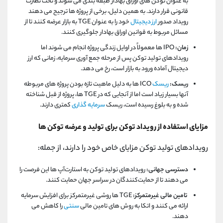
به عنوان توکن های اوراق بهادار طبقه بندی می شوند و تحت نظارت
قانونی قرار دارند. به همین دلیل، برخی از پروژه ها ترجیح می دهند
رویداد صدور
ارز دیجیتال
خود را به عنوان TGE به بازار عرضه کنند تا از
مسائل مربوط به قوانین اوراق بهادار جلوگیری کنند.
زمان:
IPO ها معمولاً در اوایل زندگی پروژه انجام می شوند اما
رویدادهای تولید توکن پس از مرحله جمع آوری سرمایه، زمانی که ارز
دیجیتال آماده ورود به بازار است، رخ می دهد.
ریسک:
ریسک
ICO ها به دلیل ماهیت تازه بودن پروژه های مربوطه
آنها بسیار زیاد است اما از آنجایی که در TGE ها، پروژه از قبل شناخته
شده و به بلوغ رسیده است، ریسک
سرمایه گذاری
کمتری دارند.
مزایای استفاده از رویداد توکن برای تولید و عرضه توکن ها
رویدادهای تولید توکن مزایای خاص خود را دارند، از جمله:
دسترسی جهانی:
رویدادهای تولید توکن به استارت‌آپ‌ ها این فرصت را
می ‌دهند تا از حمایت‌کنندگان در سراسر جهان حمایت کنند.
تامین مالی غیرمتمرکز:
TGE ها روشی غیرمتمرکز برای افزایش سرمایه
ارائه می کنند و اتکا به روش های تامین مالی
سنتی
را کاهش می
دهند.