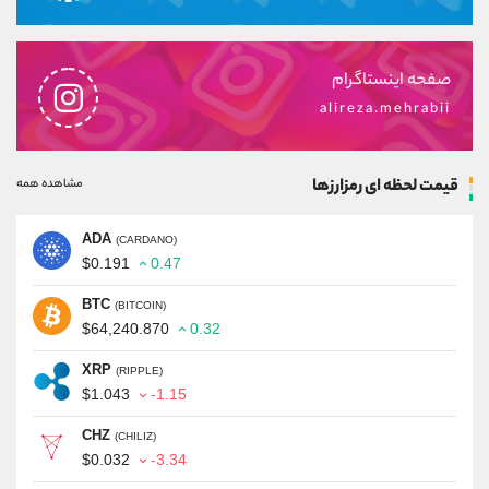
صفحه اینستاگرام
alireza.mehrabii
قیمت لحظه ای رمزارزها
مشاهده همه
ADA
(CARDANO)
$0.191
0.47
BTC
(BITCOIN)
$64,240.870
0.32
XRP
(RIPPLE)
$1.043
-1.15
CHZ
(CHILIZ)
$0.032
-3.34