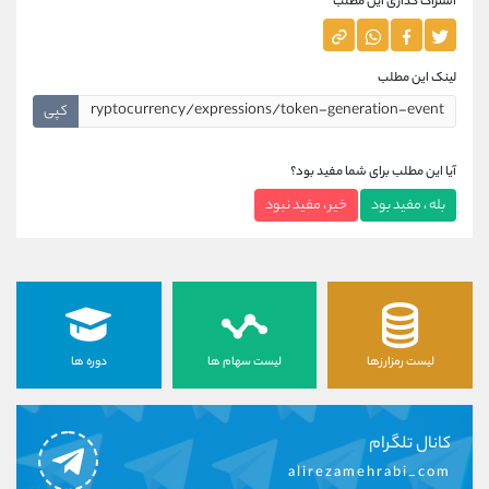
اشتراک گذاری این مطلب
لینک این مطلب
کپی
آیا این مطلب برای شما مفید بود؟
بله ، مفید بود
خیر ، مفید نبود
لیست رمزارزها
لیست سهام ها
دوره ها
کانال تلگرام
alirezamehrabi_com