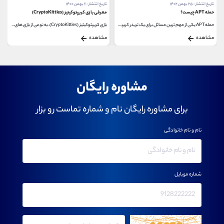
تاریخ انتشار : ۶ بهمن ۱۴۰۰
تاریخ انتشار : ۴ دی ۱۴۰۱
معرفی بازی کریپتوکیتیز (CryptoKitties)
امضای کور (Blind signing) چیست؟
بازی کریپتوکیتیز (CryptoKitties)، به نوعی از بازی های...
امضای کور (Blind signing) یکی از موذیانه ترین ترفندهایی...
مشاهده
مشاهده
مشاوره رایگان
برای مشاوره رایگان نام و شماره تماست رو بزار
نام و نام خانوادگی
شماره موبایل