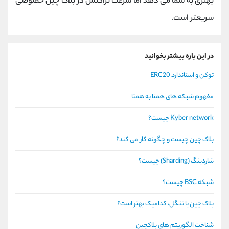
بهتری به شما می دهد اما سرعت تراکنش در بلاک چین خصوصی
سریعتر است.
در این باره بیشتر بخوانید
توکن و استاندارد ERC20
مفهوم شبکه های همتا به همتا
Kyber network چیست؟
بلاک چین چیست و چگونه کار می کند؟
شاردینگ (Sharding) چیست؟
شبکه BSC چیست؟
بلاک چین یا تنگل، کدامیک بهتر است؟
شناخت الگوریتم های بلاکچین