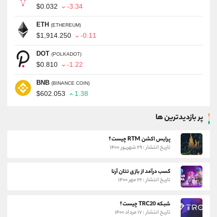
$0.032
-3.34
ETH
(ETHEREUM)
$1,914.250
-0.11
DOT
(POLKADOT)
$0.810
-1.22
BNB
(BINANCE COIN)
$602.053
1.38
پر بازدیدترین ها
پرایس اکشن RTM چیست؟
تاریخ انتشار : ۲۹ شهریور ۱۴۰۰
کسب درآمد از بازی تتان آرنا
تاریخ انتشار : ۲۲ مهر ۱۴۰۰
شبکه TRC20 چیست؟
تاریخ انتشار : ۱۷ مرداد ۱۴۰۰