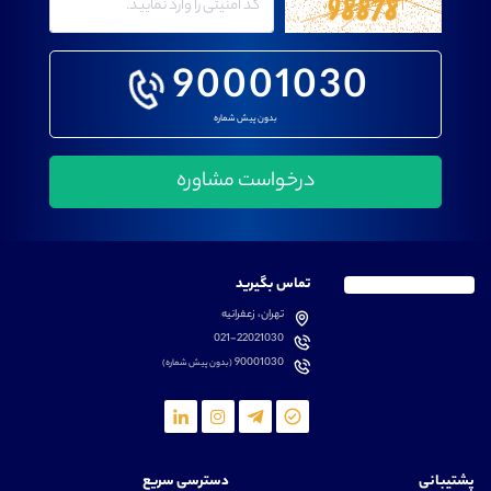
90001030
بدون پیش شماره
تماس بگیرید
تهران، زعفرانیه
021-22021030
90001030
(بدون پیش شماره)
پشتیبانی
دسترسی سریع