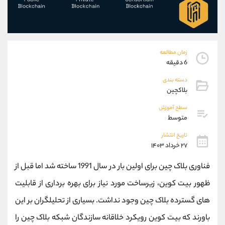
موبایل
09101364784
واتساپ
شروع گفتگو
تلگرام
@Armteam_admin_104
داخلی
104
زمان مطالعه
6 دقیقه
پشتیبان فروش
(محسن یزدی)
دسته بندی
موبایل
09304891085
بلاکچین
واتساپ
شروع گفتگو
سطح آموزش
تلگرام
@Armteam_admin_103
متوسط
داخلی
103
تاریخ انتشار
۲۷ خرداد ۱۴۰۳
اطلاعات تماس
(دفتر فروش)
فناوری بلاک چین برای اولین بار در سال 1991 ساخته شد اما قبل از
تلفن
021-22021030
تلفن
021-22021040
ظهور بیت کوین، زیرساخت مورد نیاز برای بهره برداری از قابلیت
بدون پیش شماره
90001030
های گسترده بلاک چین وجود نداشت. بسیاری از تحلیلگران بر این
اینستاگرام
@alireza.mehrabii
کانال تلگرام
@alirezamehrabi_com
باورند که بیت کوین رویکرد خلاقانه سازندگان شبکه بلاک چین را