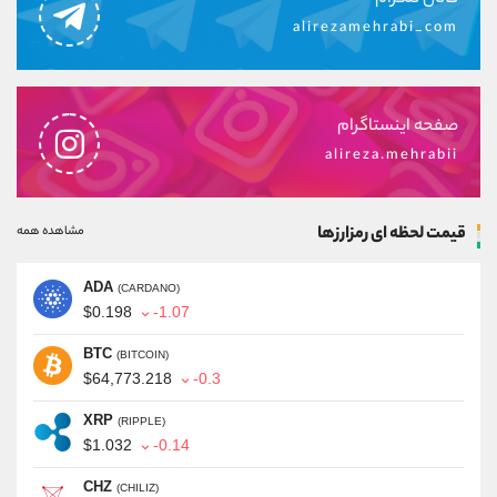
alirezamehrabi_com
صفحه اینستاگرام
alireza.mehrabii
قیمت لحظه ای رمزارزها
مشاهده همه
ADA
(CARDANO)
$0.198
-1.07
BTC
(BITCOIN)
$64,773.218
-0.3
XRP
(RIPPLE)
$1.032
-0.14
CHZ
(CHILIZ)