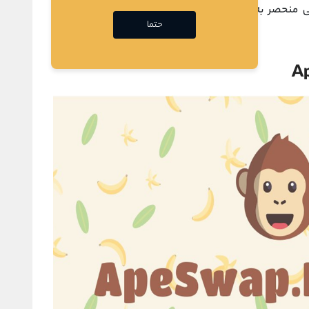
وشی منحصر به فرد برای کسب سود با «صرفه جویی در پول
حتما