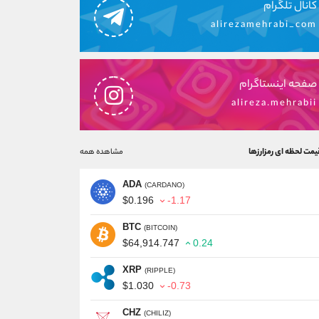
کانال تلگرام
alirezamehrabi_com
صفحه اینستاگرام
alireza.mehrabii
یمت لحظه ای رمزارزها
مشاهده همه
ADA
(CARDANO)
$0.196
-1.17
BTC
(BITCOIN)
$64,914.747
0.24
XRP
(RIPPLE)
$1.030
-0.73
CHZ
(CHILIZ)