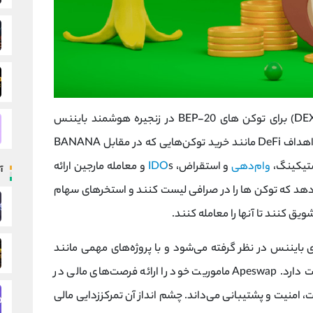
Apeswap (BANANA) یک صرافی غیرمتمرکز (DEX) برای توکن های BEP-20 در زنجیره هوشمند بایننس
) است. این صرافی یک جعبه ابزار کامل برای اهداف DeFi مانند خرید توکن‌هایی که در مقابل BANANA
ستیکینگ،
وام‌دهی
و استقراض،
IDO
s و معامله مارجین ارائه
آ
دهد که توکن ها را در صرافی لیست کنند و استخرهای سهام
 بایننس در نظر گرفته می‌شود و با پروژه‌های مهمی مانند
FRAX، LUNR، KAI و Animoca Brands مشارکت دارد. Apeswap ماموریت خود را ارائه فرصت‌های مالی در
 امنیت و پشتیبانی می‌داند. چشم انداز آن تمرکززدایی مالی