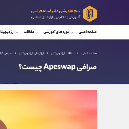
پشتیبان فروش
پشتی
(فائزه تهرانی)
صفحه اصلی
دوره‌های آموزشی
مقالات
ارز دیجیتا
موبایل
09101364784
موبایل
واتساپ
شروع گفتگو
واتساپ
تلگرام
@Armteam_admin_104
تلگرام
صفحه اصلی
مقالات ارز دیجیتال
ابزارهای ارز دیجیتال
صرافی Apeswap چیست؟
داخلی
104
داخلی
صرافی Apeswap چیست؟
اطلاعات تماس
(دفتر فروش)
تلفن
تلفن
بدون پیش شماره
اینستاگرام
کانال تلگرام
کانال بله