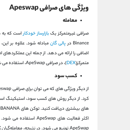
ویژگی های صرافی Apeswap
معامله
صرافی غیرمتمرکز یک
بازارساز خودکار
است که به هر
Binance در
پالی گان
اضافی را ارائه می دهد. از جمله این عملکردهای ا
متمرکز(
DEX
)، در صرافی ApeSwap، استفاده می شود.
کسب سود
اکثر فعالیت های ApeSwap استفاده می شود. توکن های BANANA بین ارائه دهندگان نقدینگی