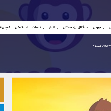
بان فروش
پشتیبان فروش
(محسن یزدی)
(یوسف فرخنده)
ل
بورس
سیگنال ارز دیجیتال
اخبار
خدمات
اپلیکیشن
کمپین آ
09304891085
موبایل
9194198792
شروع گفتگو
واتساپ
شروع گفتگ
@Armteam_admin_103
تلگرام
Armteam_admin_33
103
داخلی
8