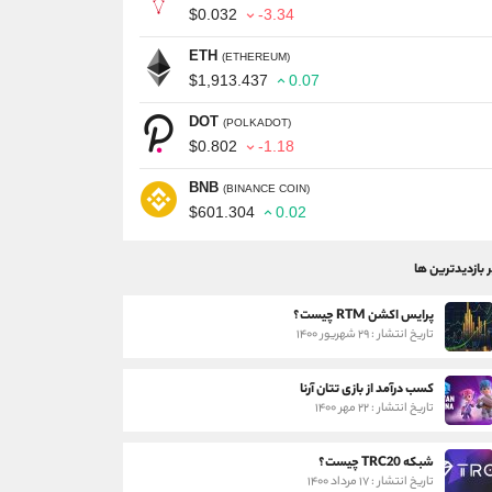
$0.032
-3.34
ETH
(ETHEREUM)
$1,913.437
0.07
DOT
(POLKADOT)
$0.802
-1.18
BNB
(BINANCE COIN)
$601.304
0.02
ر بازدیدترین ها
پرایس اکشن RTM چیست؟
تاریخ انتشار : ۲۹ شهریور ۱۴۰۰
کسب درآمد از بازی تتان آرنا
تاریخ انتشار : ۲۲ مهر ۱۴۰۰
شبکه TRC20 چیست؟
تاریخ انتشار : ۱۷ مرداد ۱۴۰۰