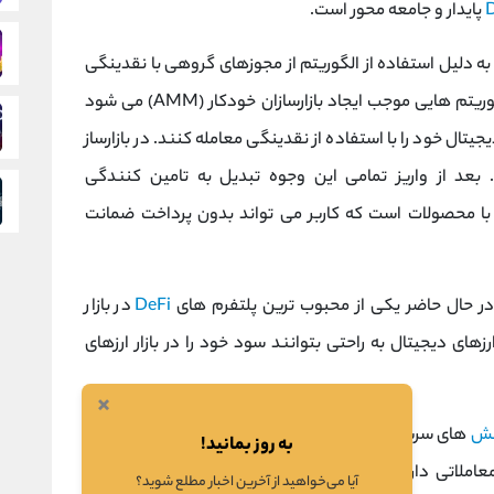
پایدار و جامعه محور است.
کز است که به دلیل استفاده از الگوریتم از مجوزهای گروهی با نقدینگی
بسیار کمتر استفاده می کند. استفاده از چنین الگوریتم هایی موجب ایجاد بازارسازان خودکار (AMM) می شود
جیتال خود را با استفاده از نقدینگی معامله کنند. در بازارساز
د. بعد از واریز تمامی این وجوه تبدیل به تامین کنندگی
ا محصولات است که کاربر می تواند بدون پرداخت ضمانت
 حال حاضر یکی از محبوب ترین پلتفرم های
DeFi
در بازار
ت که کاربران ارزهای دیجیتال به راحتی بتوانند سود خود را در بازار ارزهای
×
نش
های سریع و کارمزدهای بسیار پایینی در مقایسه با
اتریوم
به روز بمانید!
ان یک پلتفرم معاملاتی دارایی های رمزنگاری شده با رابط کاربری آسان و
آیا می‌خواهید از آخرین اخبار مطلع شوید؟