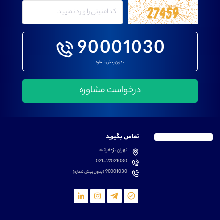
90001030
بدون پیش شماره
تماس بگیرید
تهران، زعفرانیه
021-22021030
90001030
(بدون پیش شماره)