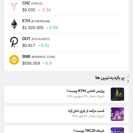
CHZ
(CHILIZ)
$0.032
-3.34
ETH
(ETHEREUM)
$1,920.005
0.39
DOT
(POLKADOT)
$0.817
0.52
BNB
(BINANCE COIN)
$595.059
0.9
پر بازدیدترین ها
پرایس اکشن RTM چیست؟
تاریخ انتشار : ۲۹ شهریور ۱۴۰۰
کسب درآمد از بازی تتان آرنا
تاریخ انتشار : ۲۲ مهر ۱۴۰۰
شبکه TRC20 چیست؟