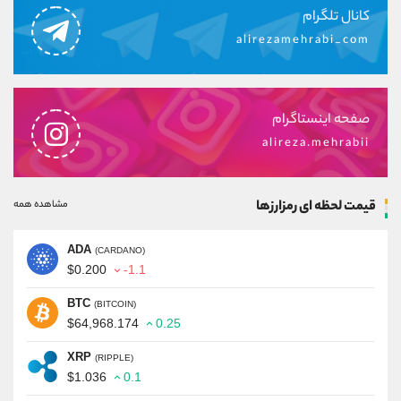
کانال تلگرام
alirezamehrabi_com
صفحه اینستاگرام
alireza.mehrabii
قیمت لحظه ای رمزارزها
مشاهده همه
ADA
(CARDANO)
$0.200
-1.1
BTC
(BITCOIN)
$64,968.174
0.25
XRP
(RIPPLE)
$1.036
0.1