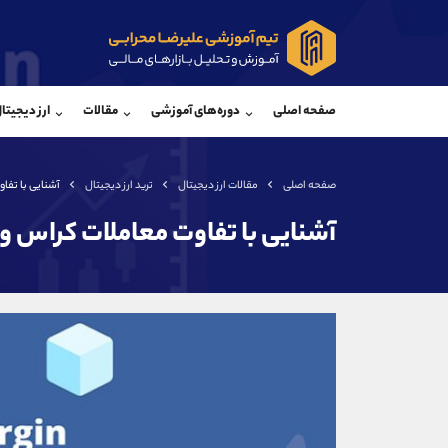
پشتیبان فروش
پشتی
(ایمان پوراسماعیلی)
صفحه اصلی
دوره‌های آموزشی
مقالات
ارز دیجیتا
موبایل
09927779040
موبایل
واتساپ
شروع گفتگو
واتساپ
تلگرام
@Armteam_admin_por
تلگرام
صفحه اصلی
مقالات ارز دیجیتال
ترید ارز دیجیتال
آشنایی با تفاو
داخلی
107
داخلی
آشنایی با تفاوت معاملات کراس و ا
اطلاعات تماس
(دفتر فروش)
تلفن
تلفن
بدون پیش شماره
اینستاگرام
کانال تلگرام
کانال بله