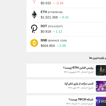
$0.032
-3.34
ETH
(ETHEREUM)
$1,921.368
0.41
DOT
(POLKADOT)
$0.818
1.12
BNB
(BINANCE COIN)
$604.854
2.05
ر بازدیدترین ها
پرایس اکشن RTM چیست؟
تاریخ انتشار : ۲۹ شهریور ۱۴۰۰
کسب درآمد از بازی تتان آرنا
تاریخ انتشار : ۲۲ مهر ۱۴۰۰
شبکه TRC20 چیست؟
تاریخ انتشار : ۱۷ مرداد ۱۴۰۰