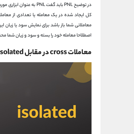
در توضیح PNL باید گفت PNL
کل ایجاد شده در یک معامله یا تعدادی از معام
اصطلاحا معامله خود را بسته و سود و زیان شما محقق شده از PNL تحقق یافته 
معاملات cross در مقابل isolated، از کدام یک استفاده کنیم؟