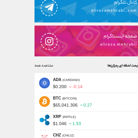
کانال تلگرام
alirezamehrabi_com
صفحه اینستاگرام
alireza.mehrabii
یمت لحظه ای رمزارزها
مشاهده همه
ADA
(CARDANO)
$0.200
-0.14
BTC
(BITCOIN)
$65,041.306
0.27
XRP
(RIPPLE)
$1.046
1.93
CHZ
(CHILIZ)