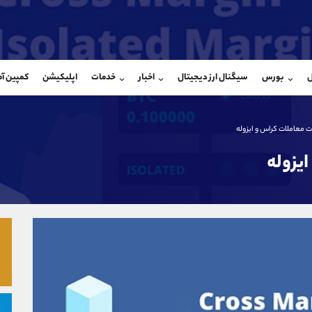
بان فروش
پشتیبان فروش
(یوسف فرخنده)
(محسن یزدی)
ل
بورس
سیگنال ارز دیجیتال
اخبار
خدمات
اپلیکیشن
کمپین آ
09194198792
موبایل
9304891085
شروع گفتگو
واتساپ
شروع گفتگ
@Armteam_admin_33
تلگرام
Armteam_admin_103
ت معاملات کراس و ایزوله
118
داخلی
03
یزوله