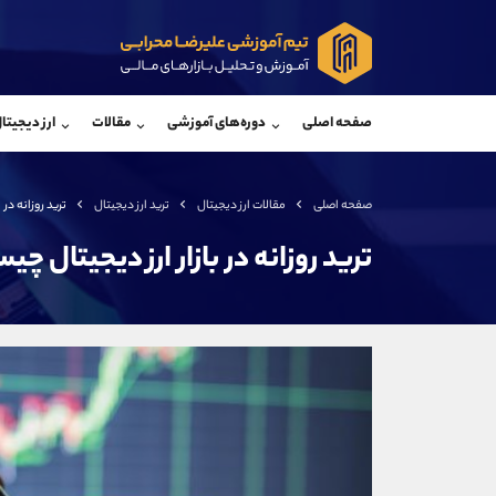
پشتیبان فروش
پشتی
(ایمان پوراسماعیلی)
صفحه اصلی
دوره‌های آموزشی
مقالات
ارز دیجیتا
موبایل
09927779040
موبایل
واتساپ
شروع گفتگو
واتساپ
تلگرام
@Armteam_admin_por
تلگرام
صفحه اصلی
مقالات ارز دیجیتال
ترید ارز دیجیتال
ترید روزانه در
داخلی
107
داخلی
ترید روزانه در بازار ارز دیجیتال چ
اطلاعات تماس
(دفتر فروش)
تلفن
تلفن
بدون پیش شماره
اینستاگرام
کانال تلگرام
کانال بله