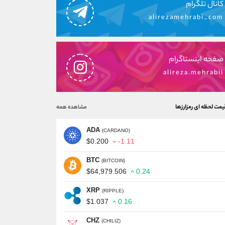
کانال تلگرام
alirezamehrabi_com
صفحه اینستاگرام
alireza.mehrabii
یمت لحظه ای رمزارزها
مشاهده همه
ADA
(CARDANO)
$0.200
-1.11
BTC
(BITCOIN)
$64,979.506
0.24
XRP
(RIPPLE)
$1.037
0.16
CHZ
(CHILIZ)