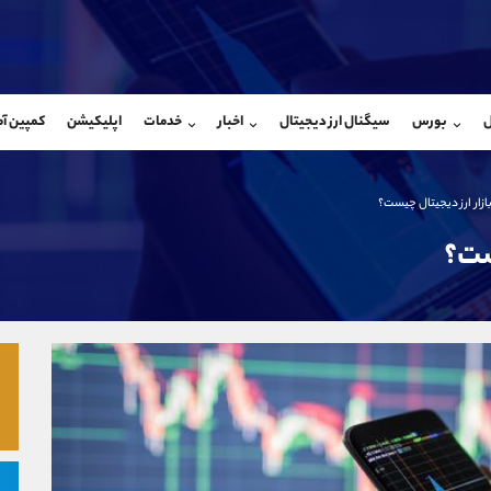
بان فروش
پشتیبان فروش
(یوسف فرخنده)
(فائزه تهرانی)
ل
بورس
سیگنال ارز دیجیتال
اخبار
خدمات
اپلیکیشن
کمپین آ
09194198792
موبایل
9101364784
شروع گفتگو
واتساپ
شروع گفتگ
@Armteam_admin_33
تلگرام
Armteam_admin_104
 بازار ارز دیجیتال چیست؟
118
داخلی
04
یست؟