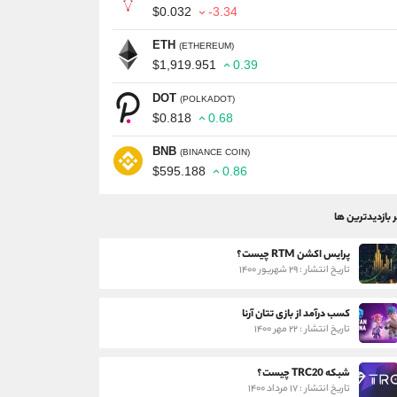
$0.032
-3.34
ETH
(ETHEREUM)
$1,919.951
0.39
DOT
(POLKADOT)
$0.818
0.68
BNB
(BINANCE COIN)
$595.188
0.86
ر بازدیدترین ها
پرایس اکشن RTM چیست؟
تاریخ انتشار : ۲۹ شهریور ۱۴۰۰
کسب درآمد از بازی تتان آرنا
تاریخ انتشار : ۲۲ مهر ۱۴۰۰
شبکه TRC20 چیست؟
تاریخ انتشار : ۱۷ مرداد ۱۴۰۰