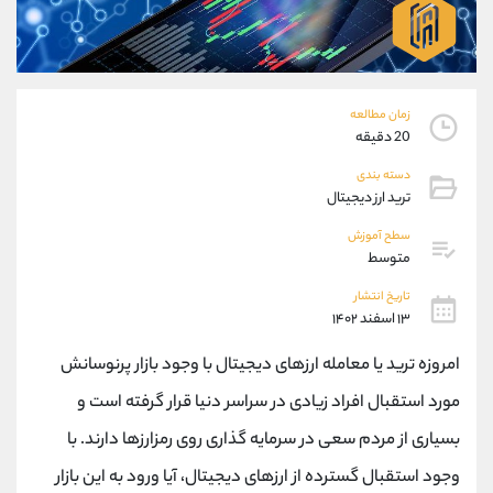
موبایل
09927779040
واتساپ
شروع گفتگو
تلگرام
@Armteam_admin_por
داخلی
107
زمان مطالعه
20 دقیقه
پشتیبان فروش
(یوسف فرخنده)
دسته بندی
موبایل
09194198792
ترید ارز دیجیتال
واتساپ
شروع گفتگو
سطح آموزش
تلگرام
@Armteam_admin_33
متوسط
داخلی
118
تاریخ انتشار
۱۳ اسفند ۱۴۰۲
اطلاعات تماس
(دفتر فروش)
امروزه ترید یا معامله ارزهای دیجیتال با وجود بازار پرنوسانش
تلفن
021-22021030
تلفن
021-22021040
مورد استقبال افراد زیادی در سراسر دنیا قرار گرفته است و
بدون پیش شماره
90001030
بسیاری از مردم سعی در سرمایه گذاری روی رمزارزها دارند. با
اینستاگرام
@alireza.mehrabii
کانال تلگرام
@alirezamehrabi_com
وجود استقبال گسترده از ارزهای دیجیتال، آیا ورود به این بازار