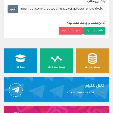
لینک این مطلب
کپی
آیا این مطلب برای شما مفید بود؟
بله ، مفید بود
خیر ، مفید نبود
لیست رمزارزها
لیست سهام ها
دوره ها
کانال تلگرام
alirezamehrabi_com