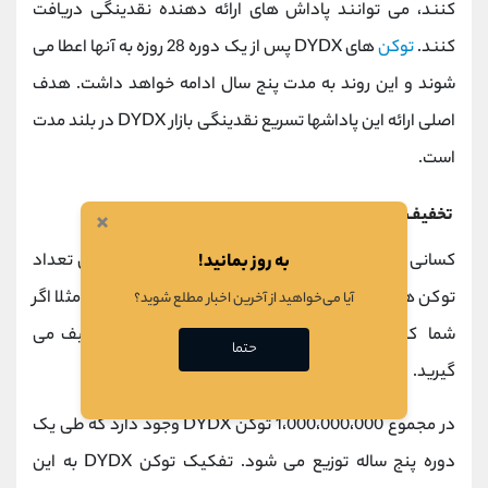
کنند، می توانند پاداش های ارائه دهنده نقدینگی دریافت
کنند.
توکن
های DYDX پس از یک دوره 28 روزه به آنها اعطا می
شوند و این روند به مدت پنج سال ادامه خواهد داشت. هدف
اصلی ارائه این پاداشها تسریع نقدینگی بازار DYDX در بلند مدت
است.
تخفیف در هزینه معاملات
×
به روز بمانید!
کسانی که توکن DYDX را در کیف پول خود دارند به ازای تعداد
توکن ها، تخفیف در هزینه معاملاتی دریافت می کنند. مثلا اگر
آیا می‌خواهید از آخرین اخبار مطلع شوید؟
شما کمتر از 10000 توکن داشته باشید 15 درصد تخفیف می
حتما
گیرید.
در مجموع 1،000،000،000 توکن DYDX وجود دارد که طی یک
دوره پنج ساله توزیع می شود. تفکیک توکن DYDX به این