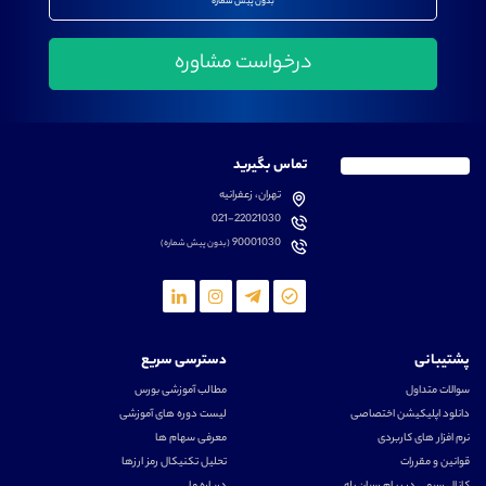
بدون پیش شماره
تماس بگیرید
تهران، زعفرانیه
021-22021030
90001030
(بدون پیش شماره)
پشتیبانی
دسترسی سریع
سوالات متداول
مطالب آموزشی بورس
دانلود اپلیکیشن اختصاصی
لیست دوره های آموزشی
نرم افزار های کاربردی
معرفی سهام ها
قوانین و مقررات
تحلیل تکنیکال رمز ارزها