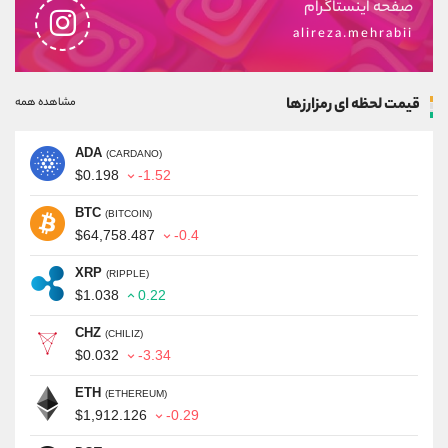
صفحه اینستاگرام
alireza.mehrabii
قیمت لحظه ای رمزارزها
مشاهده همه
ADA
(CARDANO)
$0.198
-1.52
BTC
(BITCOIN)
$64,758.487
-0.4
XRP
(RIPPLE)
$1.038
0.22
CHZ
(CHILIZ)
$0.032
-3.34
ETH
(ETHEREUM)
$1,912.126
-0.29