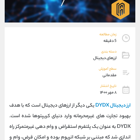
موبایل
09304891085
واتساپ
شروع گفتگو
تلگرام
@Armteam_admin_103
داخلی
103
زمان مطالعه
5 دقیقه
پشتیبان فروش
(یوسف فرخنده)
دسته بندی
موبایل
09194198792
ارزهای دیجیتال
واتساپ
شروع گفتگو
تلگرام
@Armteam_admin_33
سطح آموزش
مقدماتی
داخلی
118
تاریخ انتشار
۸ مهر ۱۴۰۰
اطلاعات تماس
(دفتر فروش)
تلفن
021-22021030
ارز دیجیتال DYDX
یکی دیگر از ارزهای دیجیتال است که با هدف
تلفن
021-22021040
بهبود تجارت های غیرمحرمانه وارد دنیای کریپتوها شده است.
بدون پیش شماره
90001030
DYDX به عنوان یک پلتفرم استقراض و وام دهی غیرمتمرکز راه
اینستاگرام
@alireza.mehrabii
کانال تلگرام
@alirezamehrabi_com
اندازی شد که مبتنی بر شبکه اتریوم بوده و امکان قرض، وام و