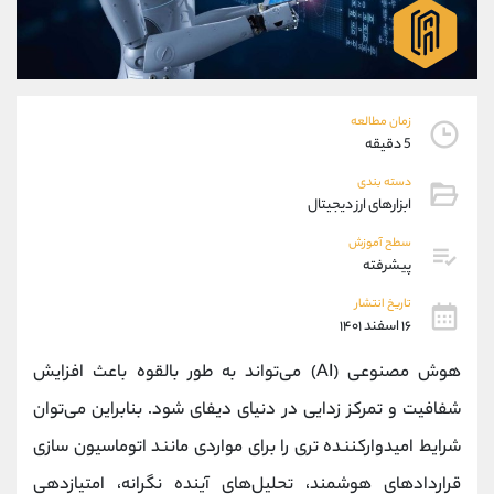
موبایل
09101364784
واتساپ
شروع گفتگو
تلگرام
@Armteam_admin_104
داخلی
104
زمان مطالعه
5 دقیقه
پشتیبان فروش
(محسن یزدی)
دسته بندی
موبایل
09304891085
ابزارهای ارز دیجیتال
واتساپ
شروع گفتگو
تلگرام
@Armteam_admin_103
سطح آموزش
پیشرفته
داخلی
103
تاریخ انتشار
۱۶ اسفند ۱۴۰۱
اطلاعات تماس
(دفتر فروش)
تلفن
021-22021030
هوش مصنوعی (AI) می‌تواند به طور بالقوه باعث افزایش
تلفن
021-22021040
شفافیت و تمرکز زدایی در دنیای دیفای شود. بنابراین می‌توان
بدون پیش شماره
90001030
شرایط امیدوارکننده‌ تری را برای مواردی مانند اتوماسیون ‌سازی
اینستاگرام
@alireza.mehrabii
کانال تلگرام
@alirezamehrabi_com
قراردادهای هوشمند، تحلیل‌های آینده‌ نگرانه، امتیازدهی