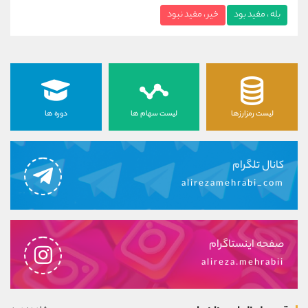
بله ، مفید بود
خیر ، مفید نبود
لیست رمزارزها
لیست سهام ها
دوره ها
کانال تلگرام
alirezamehrabi_com
صفحه اینستاگرام
alireza.mehrabii