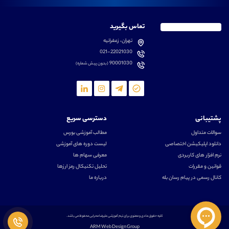
تماس بگیرید
تهران، زعفرانیه
021-22021030
90001030
(بدون پیش شماره)
پشتیبانی
دسترسی سریع
سوالات متداول
مطالب آموزشی بورس
دانلود اپلیکیشن اختصاصی
لیست دوره های آموزشی
نرم افزار های کاربردی
معرفی سهام ها
قوانین و مقررات
تحلیل تکنیکال رمز ارزها
کانال رسمی در پیام رسان بله
درباره ما
کلیه حقوق مادی و معنوی برای تیم آموزشی علیرضا محرابی محفوظ می باشد.
ARM Web Design Group