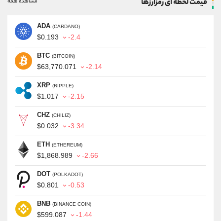
قیمت لحظه ای رمزارزها
مشاهده همه
ADA
(CARDANO)
$0.193
-2.4
BTC
(BITCOIN)
$63,770.071
-2.14
XRP
(RIPPLE)
$1.017
-2.15
CHZ
(CHILIZ)
$0.032
-3.34
ETH
(ETHEREUM)
$1,868.989
-2.66
DOT
(POLKADOT)
$0.801
-0.53
BNB
(BINANCE COIN)
$599.087
-1.44