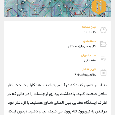
موبایل
09101364784
واتساپ
شروع گفتگو
تلگرام
@Armteam_admin_104
داخلی
104
زمان مطالعه
15 دقیقه
پشتیبان فروش
(یوسف فرخنده)
دسته بندی
موبایل
09194198792
کاربردهای ارز دیجیتال
واتساپ
شروع گفتگو
سطح آموزش
تلگرام
@Armteam_admin_33
مقدماتی
داخلی
118
تاریخ انتشار
۱۸ اردیبهشت ۱۴۰۱
اطلاعات تماس
(دفتر فروش)
تلفن
021-22021030
دنیایی را تصور کنید که در آن می‌توانید با همکاران خود در کنار
تلفن
021-22021040
ساحل صحبت کنید، یادداشت ‌برداری از جلسات را در حالی که در
بدون پیش شماره
90001030
اطراف ایستگاه فضایی بین المللی شناور هستید، یا از دفتر خود
اینستاگرام
@alireza.mehrabii
کانال تلگرام
@alirezamehrabi_com
در لندن به نیویورک تله‌ پورت می کنید، انجام دهید. (بدون اینکه