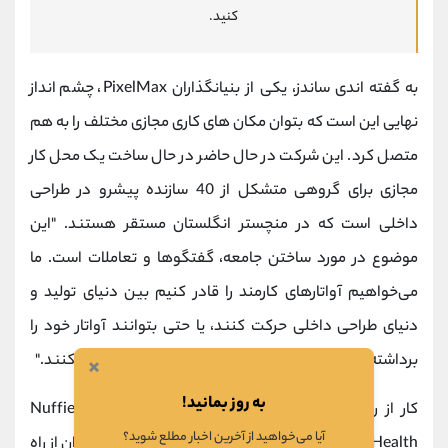
کنید.
به گفته اندی ساندز، یکی از بنیانگذاران PixelMax، چشم انداز
نهایی این است که بتوان مکان های کاری مجازی مختلف را به هم
متصل کرد. این شرکت در حال حاضر در حال ساخت یک محل کار
مجازی برای گروهی متشکل از 40 سازنده پیشرو در طراحی
داخلی است که در منچستر انگلستان مستقر هستند. "این
موضوع در مورد ساختن جامعه، گفتگوها و تعاملات است. ما
می‌خواهیم آواتارهای کارمند را قادر کنیم بین دنیای تولید و
دنیای طراحی داخلی حرکت کنند، یا حتی بتوانند آواتار خود را
برداشته، بروند و کنسرتی را در Roblox و Fortnite تماشا کنند."
×
به روز بمانید!
کار از راه دور می تواند استرس زا باشد. تحقیقات Nuffield
آیا می‌خواهید از آخرین اخبار مطلع شوید؟
Health در بریتانیا نشان داد که تقریباً یک سوم از کارمندان از راه