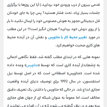
کانال بله
@alirezamehrabi_official
قدمی بیرون از درب ورودی خود بردارید.) آیا این روزها با برگزاری
جلسات بسیار زیاد، تحت فشار هستید؟ پس چرا به جای خودتان
قل دیجیتالی مجهز به هوش مصنوعی خود را ارسال نکنید تا بار
را از روی دوش خود بردارید؟ هیجان انگیز است!!! در این مطلب
در مورد
تغییر محیط کار با متاورس
و نقش آن در آینده محیط
های کاری صحبت خواهیم کرد.
نمونه‌ هایی که در ابتدای مطلب گفته شد، فقط نگاهی اجمالی
به چشم‌انداز آینده کاری است که توسط «
متاورس
» وعده داده
شده است. «متاورس» اصطلاحی است که در اصل توسط نیل
استفنسون، در سال 1992 برای توصیف دنیای آینده واقعیت
مجازی ابداع شد. در حالی که متاورس با داشتن یک تعریف دقیق
مخالف است، اما عموماً به عنوان شبکه ای از جهان های مجازی
سه بعدی در نظر گرفته می شود که در آن افراد می توانند از