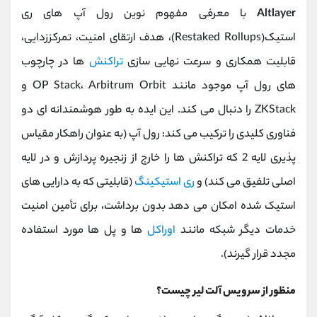
Altlayer
با معرفی مفهوم نوین رول ‌آپ‌ های ری
‌استیک(Restaked Rollups)، هدف ارتقای امنیت، تمرکززدایی،
قابلیت همکاری و سرعت نهایی ‌سازی
تراکنش
‌ها در چارچوب
‌های رول ‌آپ موجود مانند OP Stack، Arbitrum Orbit و
ZKStack را دنبال می ‌کند. این ایده به ‌طور هوشمندانه ‌ای دو
فناوری کلیدی را ترکیب می‌ کند: رول ‌آپ (به عنوان راهکار مقیاس‌
پذیری لایه 2 که تراکنش‌ ها را خارج از زنجیره پردازش و در لایه
اصلی تلفیق می کند) و
ری استیکینگ
(قابلیتی که به دارایی ‌های
استیک ‌شده امکان می ‌دهد بدون برداشت، برای تأمین امنیت
خدمات دیگر شبکه مانند
اوراکل
‌ها و پل‌ ها مورد استفاده
مجدد قرار گیرند).
منظور از سرویس آلت لیر چیست؟