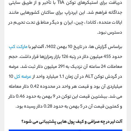
دریافت برای استیکرهای توکن TIA با تأخیر و از طریق سایتی
جداگانه فراهم شد. این ایردراپ برای ساکنان کشورهایی مانند
ایالات متحده، کانادا، چین، ایران و دیگر مناطق تحت تحریم در
دسترس نبود.
براساس گزارش ‌ها، در تاریخ 10 بهمن 1402،
آلت ‌لیر
با
مارکت‌ کپ
حدود 455 میلیون دلار در رتبه 126 بازار رمزارزها قرار داشت. حجم
معاملات 24 ساعته آن نزدیک به 291 میلیون دلار ثبت شد. عرضه
در گردش توکن ALT در آن زمان 1.1 میلیارد واحد از
عرضه کل
10
میلیاردی آن بود و قیمت هر واحد در محدوده 0.42 دلار معامله
می ‌شد. بیشترین قیمت این توکن در 9 بهمن به حدود 0.46 دلار
و کمترین قیمت آن در 5 بهمن به حدود 0.28 دلار رسیده بود.
آلت لیر در چه صرافی و کیف پول هایی پشتیبانی می شود؟