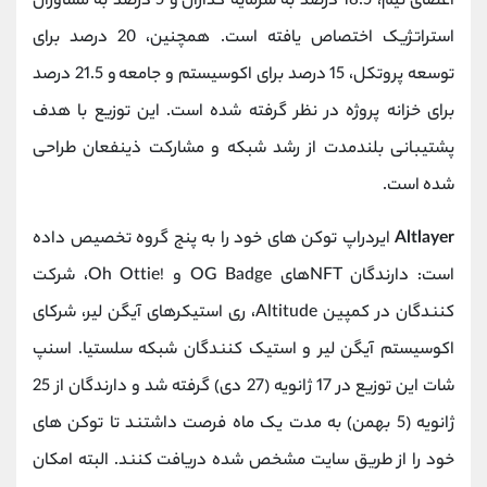
اعضای تیم، 18.5 درصد به سرمایه‌ گذاران و 5 درصد به مشاوران
استراتژیک اختصاص یافته است. همچنین، 20 درصد برای
توسعه پروتکل، 15 درصد برای اکوسیستم و جامعه و 21.5 درصد
برای خزانه پروژه در نظر گرفته شده است. این توزیع با هدف
پشتیبانی بلندمدت از رشد شبکه و مشارکت ذینفعان طراحی
شده است.
Altlayer
ایردراپ توکن‌ های خود را به پنج گروه تخصیص داده
است: دارندگان NFTهای OG Badge و !Oh Ottie، شرکت
‌کنندگان در کمپین Altitude، ری ‌استیکرهای آیگن‌ لیر، شرکای
اکوسیستم آیگن ‌لیر و استیک ‌کنندگان شبکه سلستیا. اسنپ
‌شات این توزیع در 17 ژانویه (27 دی) گرفته شد و دارندگان از 25
ژانویه (5 بهمن) به مدت یک ماه فرصت داشتند تا توکن‌ های
خود را از طریق سایت مشخص شده دریافت کنند. البته امکان