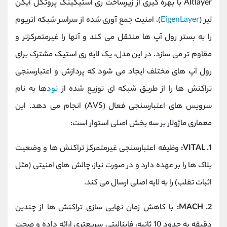
Altlayer با بهره‌ گیری از زیرساخت ری ‌استیکینگ پروتکل آیگن
‌لیر (
EigenLayer
)، امنیت جمع ‌آوری ‌شده از سراسر شبکه اتریوم
را به بستر رول ‌آپ ‌ها منتقل می‌ کند و آنها را غیرمتمرکزتر و
مقاوم ‌تر می ‌سازد. در این مدل، یک لایه ری‌ استیک مشترک برای
رول ‌آپ‌ های مختلف ایجاد می ‌شود که پردازش و اعتبارسنجی
تراکنش ‌ها را از طریق شبکه ‌ای توزیع‌ شده از
نود
ها به نام
سرویس ‌های اعتبارسنجی فعال (AVS) انجام می‌ دهد. این
معماری ماژولار بر سه بخش اصلی استوار است:
1. VITAL:
وظیفه اعتبارسنجی غیرمتمرکز تراکنش‌ ها و وضعیت
بلاک‌ ها را بر عهده دارد و در صورت نیاز، چالش ‌های امنیتی (مثل
اثبات تقلب) را به لایه اصلی ارسال می ‌کند.
2. MACH:
با کاهش زمان نهایی ‌سازی تراکنش‌ ها از چندین
دقیقه به حدود 10 ثانیه، فاینالیتی سریعتری ارائه داده و صحت