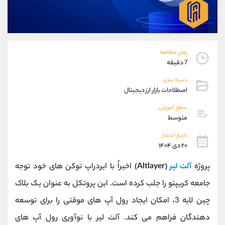
موبایل
09304891085
واتساپ
شروع گفتگو
تلگرام
@Armteam_admin_103
داخلی
103
زمان مطالعه
7 دقیقه
پشتیبان فروش
(یوسف فرخنده)
دسته بندی
موبایل
09194198792
اصطلاحات بازار ارز دیجیتال
واتساپ
شروع گفتگو
سطح آموزش
تلگرام
@Armteam_admin_33
متوسط
داخلی
118
تاریخ انتشار
۲۰ دی ۱۴۰۴
اطلاعات تماس
(دفتر فروش)
پروژه
آلت ‌لیر
(Altlayer)
اخیراً با ایردراپ توکن‌ های خود توجه
تلفن
021-22021030
تلفن
021-22021040
جامعه کریپتو را جلب کرده است. این پروتکل به عنوان یک بلاک
بدون پیش شماره
90001030
چین لایه‌ 3، امکان ایجاد رول‌ آپ‌ های موقتی را برای توسعه‌
اینستاگرام
@alireza.mehrabii
کانال تلگرام
@alirezamehrabi_com
دهندگان فراهم می‌ کند. آلت ‌لیر با نوآوری رول‌ آپ‌ های