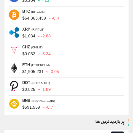
$0.204
7.13
BTC
(BITCOIN)
$64,363.459
-0.4
XRP
(RIPPLE)
$1.034
-2.88
CHZ
(CHILIZ)
$0.032
-3.34
ETH
(ETHEREUM)
$1,905.231
-0.05
DOT
(POLKADOT)
$0.825
-1.89
BNB
(BINANCE COIN)
$591.559
-0.7
پر بازدیدترین ها