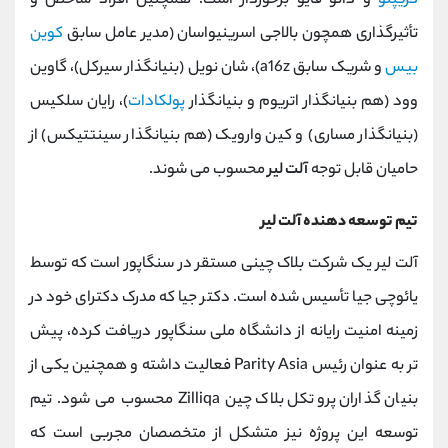
کریپتو
و دائو فایو برخوردار است. همچنین افراد شاخص و
تأثیرگذاری همچون بالاجی اسرینیواسان (مدیر عامل سابق
کوین
‌بیس
و شریک سابق a16z)، شان نویل (بنیانگذار سیرکل)، گاوین
وود (هم‌ بنیانگذار اتریوم و بنیانگذار
پولکادات
)، رایان سلکیس
(بنیانگذار مساری) و کین وارویک (هم‌ بنیانگذار سینتتیکس) از
حامیان قابل ‌توجه
آلت ‌لیر
محسوب می‌ شوند.
تیم توسعه دهنده آلت لیر
آلت ‌لیر یک شرکت بلاک ‌چینی مستقر در سنگاپور است که توسط
یائوچی جیا تأسیس شده است. دکتر جیا که مدرک دکترای خود در
زمینه امنیت رایانه از دانشگاه ملی سنگاپور دریافت کرده، پیش
‌تر به‌ عنوان رئیس Parity Asia فعالیت داشته و همچنین یکی از
بنیان ‌گذاران پروتکل بلاک‌ چین Zilliqa محسوب می ‌شود. تیم
توسعه این پروژه نیز متشکل از متخصصان مجربی است که