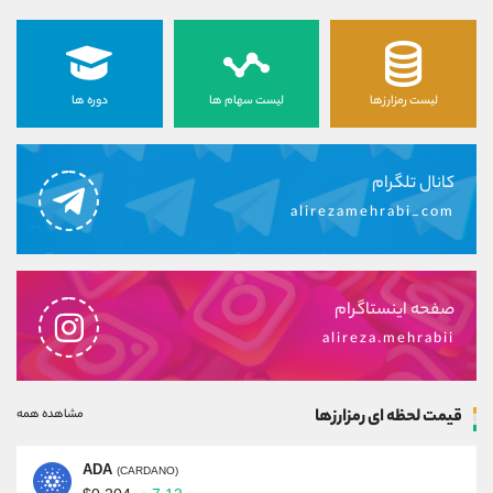
لیست رمزارزها
لیست سهام ها
دوره ها
کانال تلگرام
alirezamehrabi_com
صفحه اینستاگرام
alireza.mehrabii
قیمت لحظه ای رمزارزها
مشاهده همه
ADA
(CARDANO)