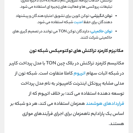
تراکنش، خدمات برنامه، سرویس نام دامنه
(DNS)
، ذخیره سازی،
تبلیغات، پروکسی ها و فعالیت های زنجیره ای استفاده می شود.
توکن انگیزشی:
توکن کوین برای تشویق اعتباردهندگان و پیشنهاد
دهندگان برای حفظ
امنیت
شبکه استفاده می شود.
توکن حاکمیتی
:
دارندگان توکن
TON
می توانند در تصمیم گیری های
حاکمیتی شرکت کنند.
مکانیزم کارمزد تراکنش های توکنومیکس شبکه
تون
مکانیسم کارمزد تراکنش در بلاک چین
TON
با مدل پرداخت کاربر
در شبکه اثبات سهام
اتریوم
کاملا متفاوت است. شبکه تون از
مدلی مشابه پروتکل اینترنت کامپیوتر به نام مدل پرداخت
توسعه دهنده استفاده می کند؛ بر خلاف اتریوم که از
قراردادهای هوشمند
همزمان استفاده می کند، هر دو شبکه بر
اساس یک پارادایم ناهمزمان برای اجرای فرآیندهای موازی
هستند.