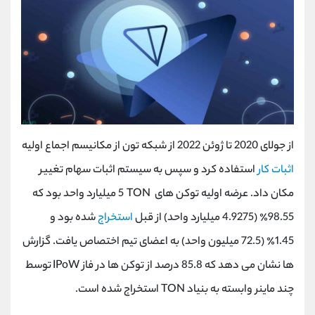
از جولای 2020 تا ژوئن 2022 از شبکه تون از مکانیسم اجماع اولیه
اثبات کار
استفاده کرد و سپس به سیستم اثبات سهام تغییر
مکان داد. عرضه اولیه توکن های
TON
5 میلیارد واحد بود که
98.55٪ (4.9275 میلیارد واحد) از قبل
استخراج
شده بود و
1.45٪ (72.5 میلیون واحد) به اعضای تیم اختصاص یافت. گزارش
ها نشان می دهد که 85.8 درصد از توکن ها در فاز
IPoW
توسط
چند ماینر وابسته به بنیاد
TON
استخراج شده است.