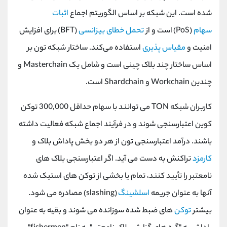
شده است. این شبکه بر اساس الگوریتم اجماع
اثبات
سهام
(PoS)
است و از
تحمل خطای بیزانسی
(BFT)
برای افزایش
امنیت و
مقیاس ‌پذیری
استفاده می‌کند. ساختار شبکه تون بر
اساس ساختار چند بلاک چینی است و شامل یک
Masterchain
و
چندین
Workchain
و
Shardchain
است.
کاربران شبکه
TON
می توانند با سهام حداقل 300,000 توکن
کوین اعتبارسنجی شوند و در فرآیند اجماع شبکه فعالیت داشته
باشند. درآمد اعتبارسنجی تون از هر دو بخش پاداش بلاک و
کارمزد
تراکنش به دست می آید. اگر اعتبارسنجی بلاک های
نامعتبر را تأیید کنند، تمام یا بخشی از توکن های استیک شده
آنها به عنوان جریمه
اسلشینگ
(
slashing
) مصادره می شود.
بیشتر
توکن
های ضبط شده سوزانده می شوند و بقیه به عنوان