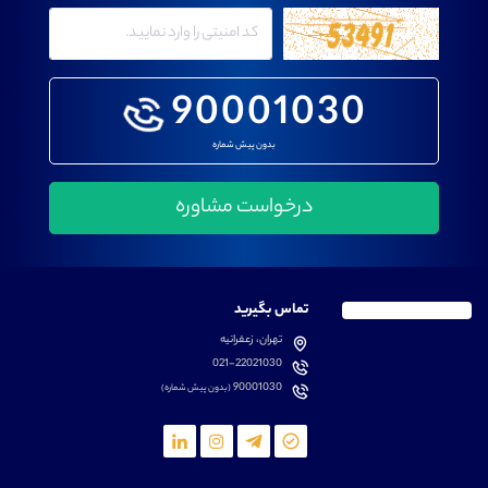
90001030
بدون پیش شماره
تماس بگیرید
تهران، زعفرانیه
021-22021030
90001030
(بدون پیش شماره)