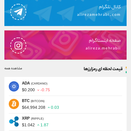
کانال تلگرام
alirezamehrabi_com
صفحه اینستاگرام
alireza.mehrabii
قیمت لحظه ای رمزارزها
مشاهده همه
ADA
(CARDANO)
$0.200
-0.75
BTC
(BITCOIN)
$64,994.208
0.03
XRP
(RIPPLE)
$1.042
1.87