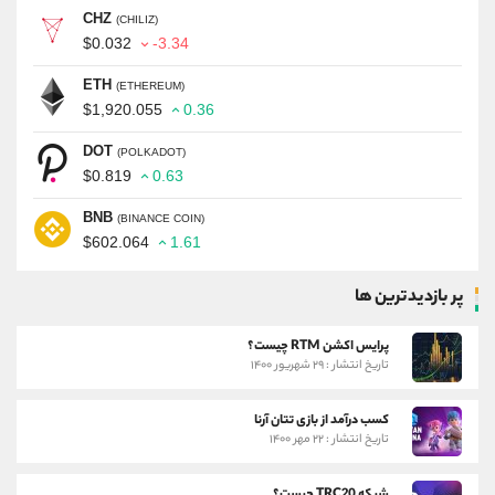
CHZ
(CHILIZ)
$0.032
-3.34
ETH
(ETHEREUM)
$1,920.055
0.36
DOT
(POLKADOT)
$0.819
0.63
BNB
(BINANCE COIN)
$602.064
1.61
پر بازدیدترین ها
پرایس اکشن RTM چیست؟
تاریخ انتشار : ۲۹ شهریور ۱۴۰۰
کسب درآمد از بازی تتان آرنا
تاریخ انتشار : ۲۲ مهر ۱۴۰۰