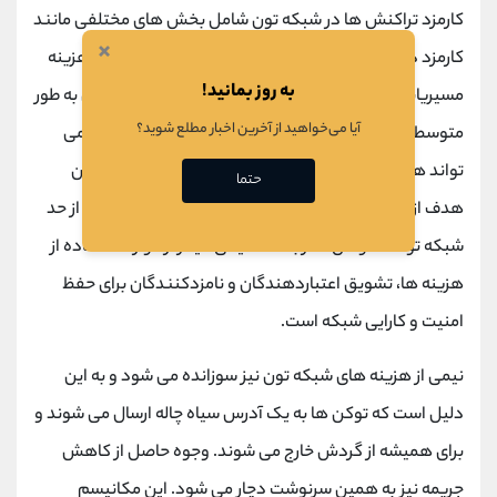
کارمزد تراکنش ها در شبکه تون شامل بخش های مختلفی مانند
×
کارمزد ذخیره سازی، کارمزد پیام های دریافتی و خروجی، هزینه
به روز بمانید!
مسیریابی و کارمزد محاسبه می باشد. هزینه های تراکنش به طور
آیا می‌خواهید از آخرین اخبار مطلع شوید؟
متوسط ​​حدود 0.005 تون است اما در صورت لزوم، شبکه می
تواند هزینه ها را توسط اعتبار سنجی تنظیم کند. مهمترین
حتما
هدف از دریافت کارمزد تراکنش، جلوگیری از بارگیری بیش از حد
شبکه توسط عوامل مخرب است. یکی دیگر از موارد استفاده از
هزینه ها، تشویق اعتباردهندگان و نامزدکنندگان برای حفظ
امنیت و کارایی شبکه است.
نیمی از هزینه های شبکه تون نیز سوزانده می شود و به این
دلیل است که توکن ها به یک آدرس سیاه چاله ارسال می شوند و
برای همیشه از گردش خارج می شوند. وجوه حاصل از کاهش
جریمه نیز به همین سرنوشت دچار می شود. این مکانیسم