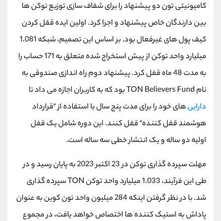
کامیونیتی تون دو پیشنهاد را برای شفاف سازی توزیع توکن ها
بین دارندگان خاص پیشنهاد و اجرا کرد. اولین ایده قفل کردن
کیف پول های غیرفعال بود. بر اساس این تصمیم، شبکه 1.081
میلیارد واحد توکن از پیش استخراج شده متعلق به 171 حساب را
به مدت 48 ماه قفل کرد. پیشنهاد دوم راه اندازی صندوقی به
نام
TON Believers Fund
بود که به کاربران اجازه می داد تا
دارایی
های خود را برای مدت پنج سال با استفاده از "قرارداد
هوشمند قفل کننده" قفل کنند. این دوره شامل یک قفل
اولیه دو ساله و یک انتشار خطی سه ساله است.
مهلت سپرده گذاری توکن در 23 اکتبر 2023 به پایان رسید و در
طی این فرآیند، 1.033 میلیارد واحد توکن
TON
سپرده گذاری
شد. با در نظر گرفتن اینکه 284 میلیون واحد تون کوین به عنوان
پاداش به استیک کننده ها اختصاص خواهد یافت، در مجموع