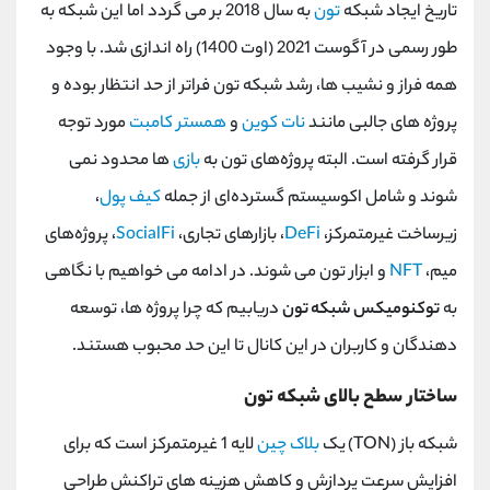
تاریخ ایجاد شبکه
تون
به سال 2018 بر می گردد اما این شبکه به
طور رسمی در آگوست 2021 (اوت 1400) راه اندازی شد. با وجود
همه فراز و نشیب ها، رشد شبکه تون فراتر از حد انتظار بوده و
پروژه های جالبی مانند
نات کوین
و
همستر کامبت
مورد توجه
قرار گرفته است. البته پروژه‌های تون به
بازی
‌ها محدود نمی‌
شوند و شامل اکوسیستم گسترده‌ای از جمله
کیف پول
،
زیرساخت غیرمتمرکز،
DeFi
، بازارهای تجاری،
SocialFi
، پروژه‌های
میم،
NFT
و ابزار تون می ‌شوند. در ادامه می خواهیم با نگاهی
به
توکنومیکس شبکه تون
دریابیم که چرا پروژه ها، توسعه
دهندگان و کاربران در این کانال تا این حد محبوب هستند.
ساختار سطح بالای شبکه تون
شبکه باز (
TON
(
یک
بلاک چین
لایه 1 غیرمتمرکز است که برای
افزایش سرعت پردازش و کاهش هزینه های تراکنش طراحی