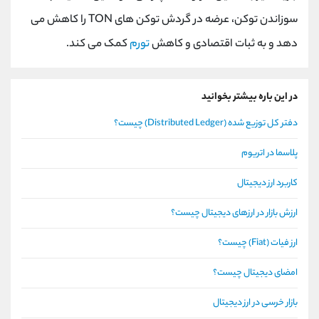
سوزاندن توکن، عرضه در گردش توکن های
TON
را کاهش می
دهد و به ثبات اقتصادی و کاهش
تورم
کمک می کند.
در این باره بیشتر بخوانید
دفتر کل توزیع شده (Distributed Ledger) چیست؟
پلاسما در اتریوم
کاربرد ارز دیجیتال
ارزش بازار در ارزهای دیجیتال چیست؟
ارز فیات (Fiat) چیست؟
امضای دیجیتال چیست؟
بازار خرسی در ارز دیجیتال