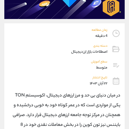
موبایل
09304891085
واتساپ
شروع گفتگو
تلگرام
@Armteam_admin_103
داخلی
103
زمان مطالعه
4 دقیقه
پشتیبان فروش
(فائزه تهرانی)
دسته بندی
موبایل
09101364784
اصطلاحات بازار ارز دیجیتال
واتساپ
شروع گفتگو
سطح آموزش
تلگرام
@Armteam_admin_104
متوسط
داخلی
104
تاریخ انتشار
۲۲ آبان ۱۴۰۳
اطلاعات تماس
(دفتر فروش)
در میان دنیای بی حد و مرز ارزهای دیجیتال، اکوسیستم
TON
تلفن
021-22021030
تلفن
021-22021040
یکی از مواردی است که در عمر کوتاه خود به خوبی درخشیده و
بدون پیش شماره
90001030
همچنان در مرکز توجه جامعه ارزهای دیجیتال قرار دارد. صرافی
اینستاگرام
@alireza.mehrabii
کانال تلگرام
@alirezamehrabi_com
بایننس نیز تون کوین را در بخش معاملات نقدی خود در 8