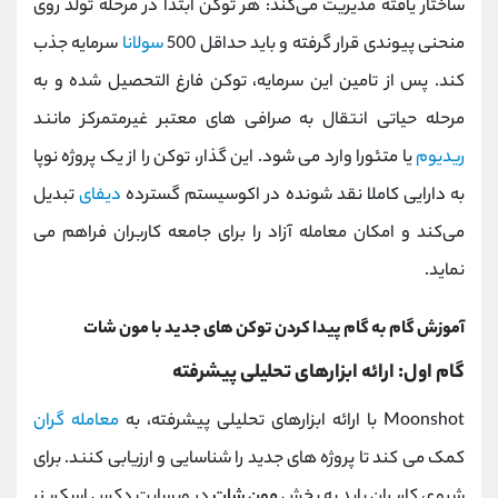
ساختار یافته مدیریت می‌کند: هر توکن ابتدا در مرحله تولد روی
منحنی پیوندی قرار گرفته و باید حداقل 500
سولانا
سرمایه جذب
کند. پس از تامین این سرمایه، توکن فارغ ‌التحصیل شده و به
مرحله حیاتی انتقال به صرافی‌ های معتبر غیرمتمرکز مانند
ریدیوم
یا متئورا وارد می ‌شود. این گذار، توکن را از یک پروژه نوپا
به دارایی کاملا نقد شونده در اکوسیستم گسترده
دیفای
تبدیل
می‌کند و امکان معامله آزاد را برای جامعه کاربران فراهم می
‌نماید.
آموزش گام به گام پیدا کردن توکن های جدید با مون شات
گام اول: ارائه ابزارهای تحلیلی پیشرفته
Moonshot با ارائه ابزارهای تحلیلی پیشرفته، به
معامله‌ گران
کمک می ‌کند تا پروژه‌ های جدید را شناسایی و ارزیابی کنند. برای
شروع، کاربران باید به بخش
مون شات
در وبسایت دکس اسکرینر