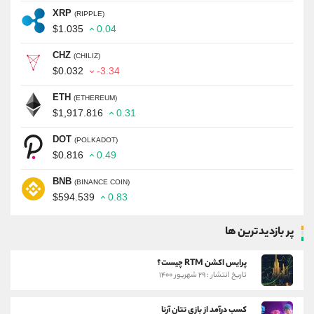
XRP
(RIPPLE)
$1.035
0.04
CHZ
(CHILIZ)
$0.032
-3.34
ETH
(ETHEREUM)
$1,917.816
0.31
DOT
(POLKADOT)
$0.816
0.49
BNB
(BINANCE COIN)
$594.539
0.83
پر بازدیدترین ها
پرایس اکشن RTM چیست؟
تاریخ انتشار : ۲۹ شهریور ۱۴۰۰
کسب درآمد از بازی تتان آرنا