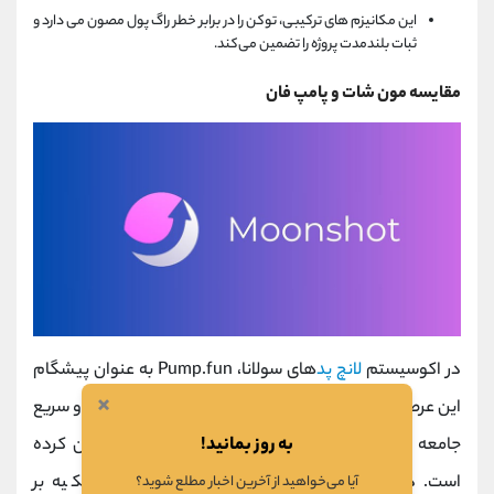
این مکانیزم ‌های ترکیبی، توکن را در برابر خطر راگ پول مصون می ‌دارد و
ثبات بلندمدت پروژه را تضمین می‌کند.
مقایسه مون شات و پامپ فان
در اکوسیستم
لانچ ‌پد
های سولانا، Pump.fun به عنوان پیشگام
×
این عرصه شناخته می‌ شود که با پذیرش فرهنگ پرتلاطم و سریع
به روز بمانید!
جامعه
دیجن
کریپتو، استانداردهای فعلی بازار را تعیین کرده
است. در مقابل،
مون شات
با رویکردی متفاوت و با تکیه بر
آیا می‌خواهید از آخرین اخبار مطلع شوید؟