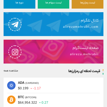
لیست رمزارزها
لیست سهام ها
دوره ها
کانال تلگرام
alirezamehrabi_com
صفحه اینستاگرام
alireza.mehrabii
قیمت لحظه ای رمزارزها
مشاهده همه
ADA
(CARDANO)
$0.199
-1.17
BTC
(BITCOIN)
$64,954.322
0.27