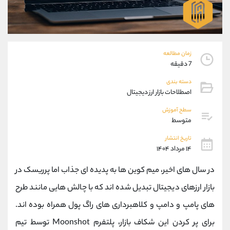
موبایل
09927779040
واتساپ
شروع گفتگو
تلگرام
@Armteam_admin_por
داخلی
107
زمان مطالعه
7 دقیقه
پشتیبان فروش
(یوسف فرخنده)
دسته بندی
موبایل
09194198792
اصطلاحات بازار ارز دیجیتال
واتساپ
شروع گفتگو
سطح آموزش
تلگرام
@Armteam_admin_33
متوسط
داخلی
118
تاریخ انتشار
۱۴ مرداد ۱۴۰۴
اطلاعات تماس
(دفتر فروش)
در سال ‌های اخیر، میم‌ کوین ‌ها به پدیده ‌ای جذاب اما پرریسک در
تلفن
021-22021030
تلفن
021-22021040
بازار ارزهای دیجیتال تبدیل شده ‌اند که با چالش ‌هایی مانند طرح‌
بدون پیش شماره
90001030
های پامپ و دامپ و کلاهبرداری ‌های راگ پول همراه بوده ‌اند.
اینستاگرام
@alireza.mehrabii
کانال تلگرام
@alirezamehrabi_com
برای پر کردن این شکاف بازار، پلتفرم Moonshot توسط تیم