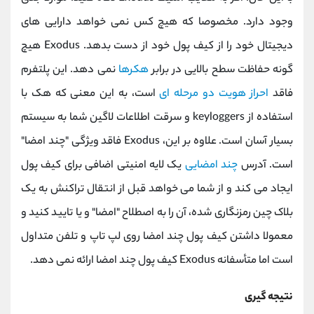
وجود دارد. مخصوصا که هیچ کس نمی خواهد دارایی های
دیجیتال خود را از کیف پول خود از دست بدهد. Exodus هیچ
گونه حفاظت سطح بالایی در برابر
هکرها
نمی دهد. این پلتفرم
فاقد
احراز هویت دو مرحله ای
است، به این معنی که هک با
استفاده از keyloggers و سرقت اطلاعات لاگین شما به سیستم
بسیار آسان است. علاوه بر این، Exodus فاقد ویژگی "چند امضا"
است. آدرس
چند امضایی
یک لایه امنیتی اضافی برای کیف پول
ایجاد می کند و از شما می خواهد قبل از انتقال تراکنش به یک
بلاک چین رمزنگاری شده، آن را به اصطلاح "امضا" و یا تایید کنید و
معمولا داشتن کیف پول چند امضا روی لپ تاپ و تلفن متداول
است اما متأسفانه Exodus کیف پول چند امضا ارائه نمی دهد.
نتیجه گیری