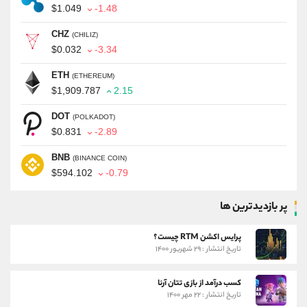
$1.049
-1.48
CHZ
(CHILIZ)
$0.032
-3.34
ETH
(ETHEREUM)
$1,909.787
2.15
DOT
(POLKADOT)
$0.831
-2.89
BNB
(BINANCE COIN)
$594.102
-0.79
پر بازدیدترین ها
پرایس اکشن RTM چیست؟
تاریخ انتشار : ۲۹ شهریور ۱۴۰۰
کسب درآمد از بازی تتان آرنا
تاریخ انتشار : ۲۲ مهر ۱۴۰۰