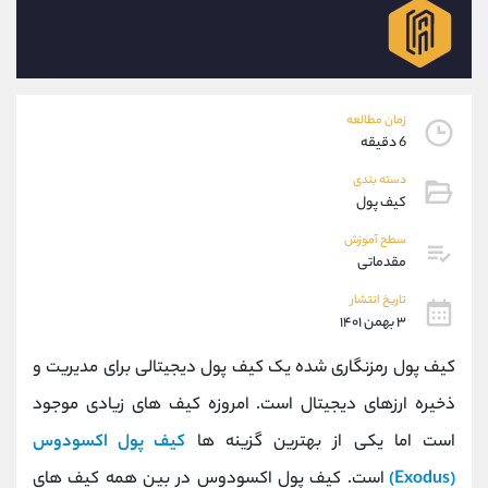
موبایل
09194198792
واتساپ
شروع گفتگو
تلگرام
@Armteam_admin_33
داخلی
118
زمان مطالعه
6 دقیقه
پشتیبان فروش
(فائزه تهرانی)
دسته بندی
موبایل
09101364784
کیف پول
واتساپ
شروع گفتگو
تلگرام
@Armteam_admin_104
سطح آموزش
مقدماتی
داخلی
104
تاریخ انتشار
۳ بهمن ۱۴۰۱
اطلاعات تماس
(دفتر فروش)
تلفن
021-22021030
کیف پول رمزنگاری شده یک کیف پول دیجیتالی برای مدیریت و
تلفن
021-22021040
ذخیره ارزهای دیجیتال است. امروزه کیف های زیادی موجود
بدون پیش شماره
90001030
است اما یکی از بهترین گزینه ها
کیف پول اکسودوس
اینستاگرام
@alireza.mehrabii
کانال تلگرام
@alirezamehrabi_com
(Exodus)
است. کیف پول اکسودوس در بین همه کیف های