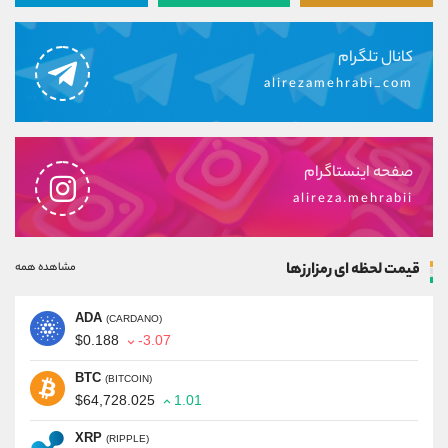
کانال تلگرام
alirezamehrabi_com
صفحه اینستاگرام
alireza.mehrabii
قیمت لحظه ای رمزارزها
مشاهده همه
ADA
(CARDANO)
$0.188
-3.07
BTC
(BITCOIN)
$64,728.025
1.01
XRP
(RIPPLE)