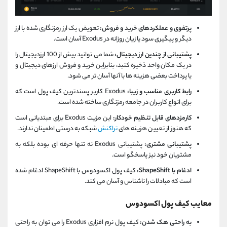
پرتفوی و عملکردهای خرید و فروش:
تعویض یک ارز رمزنگاری شده با ارز
دیگر و پیگیری سود یا زیان روزانه در Exodus آسان است.
پشتیبانی از چندین ارز دیجیتال:
شما می توانید بیش از 100 ارزدیجیتال را
در یک مکان واحد ذخیره کنید، بنابراین خرید و فروش ارزهای دیجیتال و
یا پرداخت بعضی هزینه ها با آنها آسان تر می شود.
رابط کاربری مناسب و زیبا:
Exodus کاربر پسندترین کیف پول است که
برای انواع کاربران در جامعه رمزنگاری ساخته شده است.
کارمزدهای قابل تنظیم خودکار:
این مزیت Exodus برای مبتدیانی است
که هنوز از تعیین هزینه های
تراکنش
شبکه به درستی اطمینان ندارند.
پشتیبانی مشتری:
پشتیبانی Exodus نه تنها حرفه ای بوده بلکه به
مشتریان خود نیز پاسخگو است.
ادغام با ShapeShift:
کیف پول اکسودوس با ShapeShift ادغام شده
است که مبادلات را ناشناس و آسان می کند.
معایب کیف پول اکسودوس
به راحتی هک شدن:
کیف پول نرم افزاری Exodus را می توان به راحتی