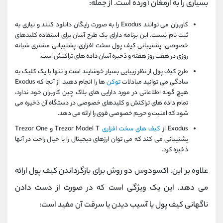
بسیاری را به ارمغان آورده است. از جمله:
کاربران می توانند Exodus را به صورت رایگان دانلود کنند و نیازی به
ثبت نام نیست. این برنامه دارای یک طرح آسان برای استفاده کلیدهای
خصوصی، پشتیبانی کیف پول سخت افزاری، پشتیبانی مشتری شبانه
روزی در هفت روز هفته و ذخیره آسان داده های تراکنش است.
طرح کیف پول از نظر زیبایی بسیار خوشایند است و تنها با یک کلیک به
سادگی می توانید مبادلات
توکن
ها را انجام دهید. از آنجا که Exodus
هیچ گونه اطلاعاتی در مورد دارایی های بلاک چین کاربران خود ندارد،
تمام داده های تراکنش و کلیدهای خصوصی در دستگاه آن ذخیره می
شود که امنیت و حریم خصوصی قوی را ارائه می دهد.
Exodus از
کیف های سخت افزاری
Trezor Model T و Trezor One
پشتیبانی می کند که می توان ارزهای دیجیتال را با خیال راحت در آنها
ذخیره کرد.
علاوه بر این، اکسودوس دو روش برای بازگرداندن کیف پول ارائه
می دهد. این یک ویژگی است که در صورت از دست دادن
ناگهانی کیف پول یا آسیب دیدن یا سرقت آن مفید است: