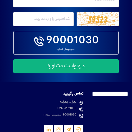
90001030
بدون پیش شماره
تماس بگیرید
تهران، زعفرانیه
021-22021030
90001030
(بدون پیش شماره)