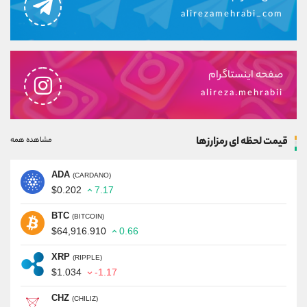
alirezamehrabi_com
صفحه اینستاگرام
alireza.mehrabii
قیمت لحظه ای رمزارزها
مشاهده همه
ADA
(CARDANO)
$0.202
7.17
BTC
(BITCOIN)
$64,916.910
0.66
XRP
(RIPPLE)
$1.034
-1.17
CHZ
(CHILIZ)