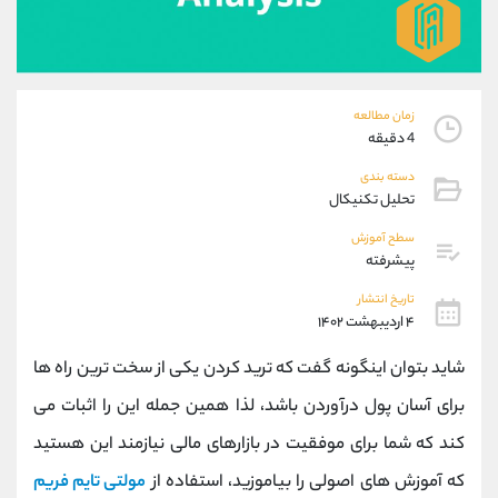
موبایل
09927779040
واتساپ
شروع گفتگو
تلگرام
@Armteam_admin_por
داخلی
107
زمان مطالعه
4 دقیقه
پشتیبان فروش
(یوسف فرخنده)
دسته بندی
موبایل
09194198792
تحلیل تکنیکال
واتساپ
شروع گفتگو
سطح آموزش
تلگرام
@Armteam_admin_33
پیشرفته
داخلی
118
تاریخ انتشار
۴ اردیبهشت ۱۴۰۲
اطلاعات تماس
(دفتر فروش)
شاید بتوان اینگونه گفت که ترید کردن یکی از سخت ترین راه ها
تلفن
021-22021030
تلفن
021-22021040
برای آسان پول درآوردن باشد، لذا همین جمله این را اثبات می
بدون پیش شماره
90001030
کند که شما برای موفقیت در بازارهای مالی نیازمند این هستید
اینستاگرام
@alireza.mehrabii
کانال تلگرام
@alirezamehrabi_com
که آموزش های اصولی را بیاموزید، استفاده از
مولتی تایم فریم