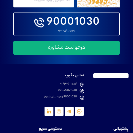
90001030
بدون پیش شماره
تماس بگیرید
تهران، زعفرانیه
021-22021030
90001030
(بدون پیش شماره)
پشتیبانی
دسترسی سریع