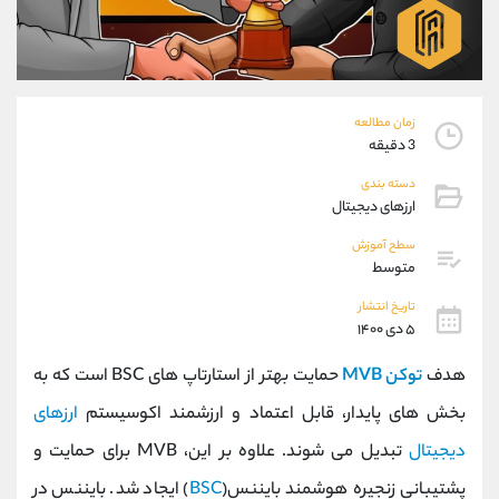
موبایل
09101364784
واتساپ
شروع گفتگو
تلگرام
@Armteam_admin_104
داخلی
104
زمان مطالعه
3 دقیقه
پشتیبان فروش
(محسن یزدی)
دسته بندی
موبایل
09304891085
ارزهای دیجیتال
واتساپ
شروع گفتگو
تلگرام
@Armteam_admin_103
سطح آموزش
متوسط
داخلی
103
تاریخ انتشار
۵ دی ۱۴۰۰
اطلاعات تماس
(دفتر فروش)
تلفن
021-22021030
هدف
توکن MVB
حمایت بهتر از استارتاپ های BSC است که به
تلفن
021-22021040
بخش های پایدار، قابل اعتماد و ارزشمند اکوسیستم
ارزهای
بدون پیش شماره
90001030
دیجیتال
تبدیل می شوند. علاوه بر این، MVB برای حمایت و
اینستاگرام
@alireza.mehrabii
کانال تلگرام
@alirezamehrabi_com
پشتیبانی زنجیره هوشمند بایننس(
BSC
) ایجاد شد. بایننس در