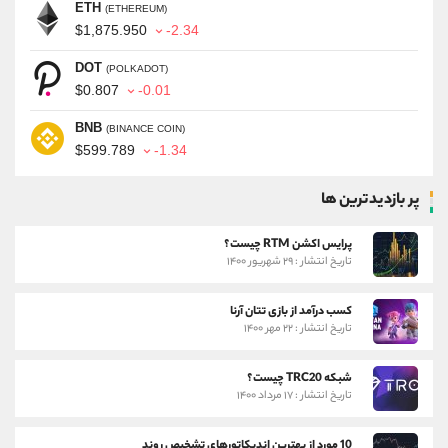
ETH
(ETHEREUM)
$1,875.950
-2.34
DOT
(POLKADOT)
$0.807
-0.01
BNB
(BINANCE COIN)
$599.789
-1.34
پر بازدیدترین ها
پرایس اکشن RTM چیست؟
تاریخ انتشار : ۲۹ شهریور ۱۴۰۰
کسب درآمد از بازی تتان آرنا
تاریخ انتشار : ۲۲ مهر ۱۴۰۰
شبکه TRC20 چیست؟
تاریخ انتشار : ۱۷ مرداد ۱۴۰۰
10 مورد از بهترین اندیکاتورهای تشخیص روند