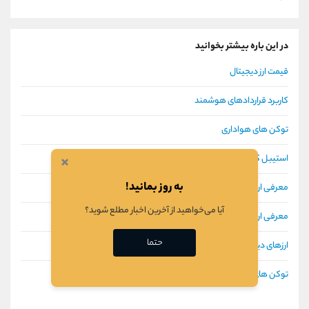
در این باره بیشتر بخوانید
قیمت ارز دیجیتال
کاربرد قراردادهای هوشمند
توکن های هواداری
×
استیبل کوین (Stablecoin) چیست؟ و معرفی انواع استیبل کوین
به روز بمانید!
معرفی ارزهای دیجیتال برتر در صنعت بازی
آیا می‌خواهید از آخرین اخبار مطلع شوید؟
معرفی ارزهای دیجیتال برتر در حوزه دیفای
حتما
ارزهای دیجیتال بانک مرکزی
توکن های برتر اتریوم