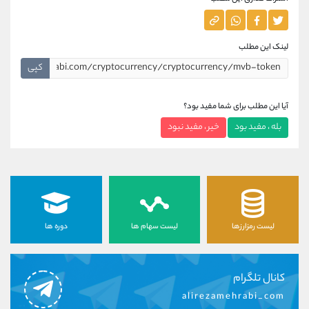
لینک این مطلب
کپی
آیا این مطلب برای شما مفید بود؟
بله ، مفید بود
خیر ، مفید نبود
لیست رمزارزها
لیست سهام ها
دوره ها
کانال تلگرام
alirezamehrabi_com