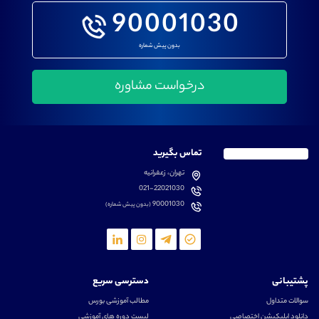
90001030
بدون پیش شماره
تماس بگیرید
تهران، زعفرانیه
021-22021030
90001030
(بدون پیش شماره)
پشتیبانی
دسترسی سریع
سوالات متداول
مطالب آموزشی بورس
دانلود اپلیکیشن اختصاصی
لیست دوره های آموزشی