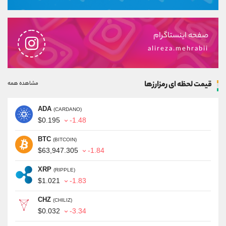
صفحه اینستاگرام
alireza.mehrabii
قیمت لحظه ای رمزارزها
مشاهده همه
ADA
(CARDANO)
$0.195
-1.48
BTC
(BITCOIN)
$63,947.305
-1.84
XRP
(RIPPLE)
$1.021
-1.83
CHZ
(CHILIZ)
$0.032
-3.34