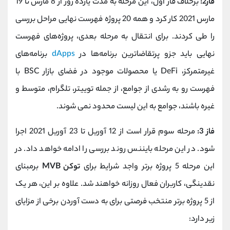
فاز2:
برخلاف فاز اول، این مرحله به مدت یازده روز از 8 مارس تا 19
مارس 2021 کار کرد و همه 20 پروژه فهرست نهایی مراحل بررسی
را طی کردند. برای انتقال به مرحله بعدی، پروژه‌های فهرست
نهایی باید جزو پرتقاضاترین برنامه‌ها در
dApps
برنامه‌های
غیرمتمرکز، DeFi یا محصولات موجود در فضای بازار BSC با
فهرست رو به رشدی از جوامع، از جمله توییتر، تلگرام، متوسط و
غیره باشند، جوامع به این لیست محدود نمی شوند.
فاز 3:
مرحله سوم قرار است از 12 آوریل تا 23 آوریل 2021 اجرا
شود. در این مرحله بایننس روند بررسی را ادامه خواهد داد. در
این مرحله 5 پروژه برتر واجد شرایط برای
توکن MVB
برمبنای
نقدینگی، کاربران فعال روزانه خواهند شد. علاوه بر این، هر یک
از 5 پروژه برتر منتخب فرصتی برای به دست آوردن برخی از مزایای
زیر دارد: