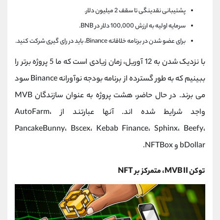
پشتیبانی نقدینگی تا سقف 2 میلیون دلار.
سرمایه اولیه به ارزش 100,000 دلار در BNB.
برای عضو شدن در برنامه خلاقانه Binance، باید در رای گیری شرکت کنید.
با نزدیک شدن به 12 آوریل، زمان زیادی است که ما 5 پروژه برتر را
ببینیم که به طور گسترده از برنامه بودجه نوآورانه Binance سود
می برند. در حال حاضر، هشت پروژه به عنوان سازندگان MVB
واجد شرایط شده اند. آنها عبارتند از AutoFarm،
PancakeBunny، Bscex، Kebab Finance، Sphinx، Beefy،
bDollar و NFTBox.
توکن MVB II، متمرکز بر NFT