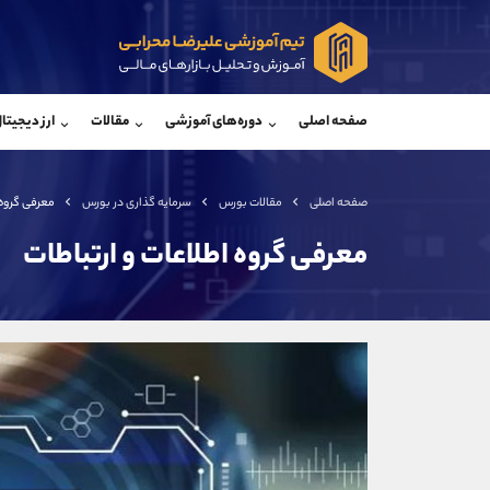
پشتیبان فروش
پشتی
(فائزه تهرانی)
صفحه اصلی
دوره‌های آموزشی
مقالات
ارز دیجیتا
موبایل
09101364784
موبایل
واتساپ
شروع گفتگو
واتساپ
تلگرام
@Armteam_admin_104
تلگرام
صفحه اصلی
مقالات بورس
سرمایه گذاری در بورس
معرفی گروه 
داخلی
104
داخلی
معرفی گروه اطلاعات و ارتباطات
اطلاعات تماس
(دفتر فروش)
تلفن
تلفن
بدون پیش شماره
اینستاگرام
کانال تلگرام
کانال بله