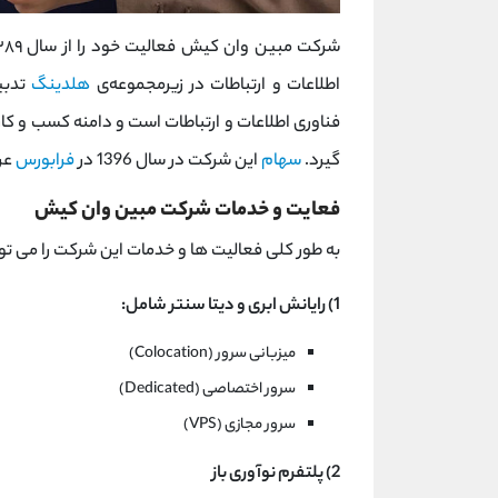
اطلاعات و ارتباطات در زیرمجموعه‌ی
هلدینگ
تدبیر
فناوری اطلاعات و ارتباطات است و دامنه کسب و کار آن
گیرد.
سهام
این شرکت در سال 1396 در
فرابورس
عر
فعایت و خدمات شرکت مبین وان کیش
به طور کلی فعالیت ها و خدمات این شرکت را می توان در 6 بخش خلا
1) رایانش ابری و دیتا سنتر شامل:
میزبانی سرور (Colocation)
سرور اختصاصی (Dedicated)
سرور مجازی (VPS)
2) پلتفرم نوآوری باز