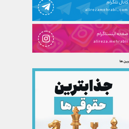
کانال تلگرام
alirezamehrabi_com
صفحه اینستاگرام
alireza.mehrabii
رین ها