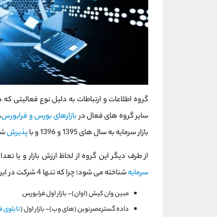
گروه اطلاعات و ارتباطات به دلیل نوع فعالیتی که
سایر گروه های فعال در
بازارهای بورس و فرابورس
،
بازار سرمایه به سال های 1395 و 1396 و با
پذیرش
شرک
از طرف دیگر این گروه از لحاظ ارزش بازار و یا 
سرمایه
شناخته می شود؛ چرا که تنها 4 شرکت در این گروه پذیرش شده اند که عبارتند از:
مبين وان كيش (اوان)- بازار اول فرابورس
داده گسترعصرنوين (های وب)- بازار اول (
تابلوی ف