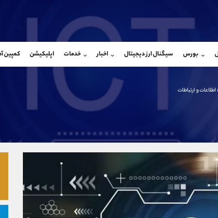
بان فروش
پشتیبان فروش
(ایمان پوراسماعیلی)
(محسن یزدی)
ل
بورس
سیگنال ارز دیجیتال
اخبار
خدمات
اپلیکیشن
کمپین آ
09927779040
موبایل
9304891085
شروع گفتگو
واتساپ
شروع گفتگ
@Armteam_admin_por
تلگرام
Armteam_admin_103
اطلاعات و ارتباطات
107
داخلی
03