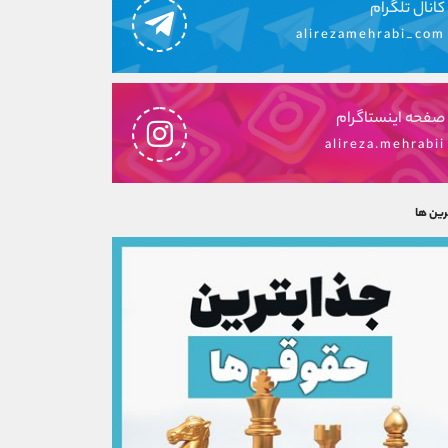
کانال تلگرام
alirezamehrabi_com
صفحه اینستاگرام
alireza.mehrabii
رین ها