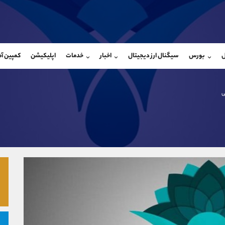
بان فروش
پشتیبان فروش
(محسن یزدی)
(ایمان پوراسماعیلی)
ل
بورس
سیگنال ارز دیجیتال
اخبار
خدمات
اپلیکیشن
کمپین آ
09304891085
موبایل
9927779040
شروع گفتگو
واتساپ
شروع گفتگ
@Armteam_admin_103
تلگرام
Armteam_admin_por
ی
103
داخلی
07