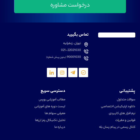
تماس بگیرید
تهران، زعفرانیه
021-22021030
90001030
(بدون پیش شماره)
پشتیبانی
دسترسی سریع
سوالات متداول
مطالب آموزشی بورس
دانلود اپلیکیشن اختصاصی
لیست دوره های آموزشی
نرم افزار های کاربردی
معرفی سهام ها
قوانین و مقررات
تحلیل تکنیکال رمز ارزها
کانال رسمی در پیام رسان بله
درباره ما