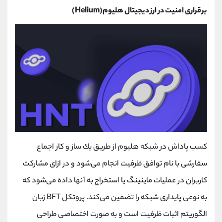
برقراری امنيت در ارز دیجیتال هلیوم(Helium)
كسب پاداش در شبكه هليوم از طريق يك ساز و كار اجماع
سفارشی با نام توافق ظرفيت انجام می‌شود و در ازای مشاركت
كاربران در عمليات ماينينگ يا استخراج به آنها داده می‌شود كه
به نوعی پايداری شبكه را تضمين می‌كند. پروتکل BFT زبان
الگوريتم اثبات ظرفيت است و به صورت اختصاصی طراحی