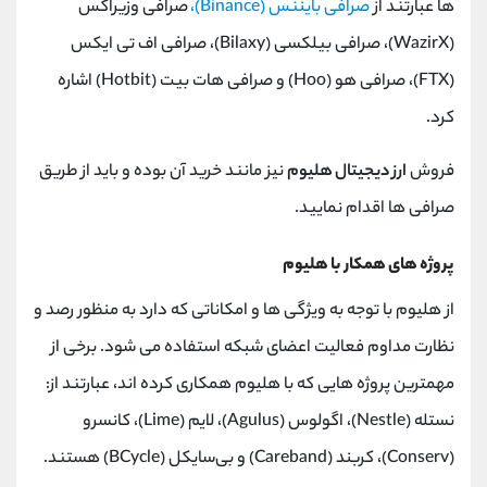
ها عبارتند از
صرافی بایننس (Binance)،
صرافی وزیراکس
(WazirX)، صرافی بیلکسی (Bilaxy)، صرافی اف تی ایکس
(FTX)، صرافی هو (Hoo) و صرافی هات بیت (Hotbit) اشاره
کرد.
فروش
ارز دیجیتال هلیوم
نیز مانند خرید آن بوده و باید از طریق
صرافی ها اقدام نمایید.
پروژه های همکار با هلیوم
از هلیوم با توجه به ویژگی ها و امکاناتی که دارد به منظور رصد و
نظارت مداوم فعالیت اعضای شبکه استفاده می شود. برخی از
مهمترین پروژه هایی که با هلیوم همکاری کرده اند، عبارتند از:
نستله (Nestle)، اگولوس (Agulus)، لایم (Lime)، کانسرو
(Conserv)، کربند (Careband) و بی‌سایکل (BCycle) هستند.