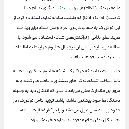
علاوه بر توکن(HNT) می‌توان از
توکن
دیگری به نام دیتا
کردیت(Data Credit) که قابلیت مبادله ندارد، استفاده کرد. از
این توکن كه به حساب كاربری افراد وصل است، برای پرداخت
هزینه‌های ناشی از تراکنش‌های شبکه استفاده می شود. با
مطالعه وبسايت رسمی ارز ديجيتال هليوم در اينجا به اطلاعات
بيشتری دست خواهيد يافت.
جالب است بدانيد كه در آغاز كار شبكه هليوم، مالكان نودها به
دليل ساخت شبكه، توكن‌های بيشتری دريافت می كنند و به
مرور اين مقدار كاهش می‌يابد تا حدی كه انتقال ديتا به وسیله
دستگاه‌ها سود بيشتری داشته باشد. توزيع كامل توكن‌ها، در
حدود بيست سال طول می‌کشد زيرا در آغاز فعاليت شبكه،
تعداد كل توکن‌های موجود به اندازه صفر توكن بود.