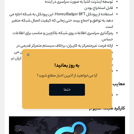
توسعه اینترنت اشیا به صورت سراسری در آینده
قابل استخراج بودن
استفاده از پروتکل HoneyBadger BFT. این پروتکل به شبکه اجازه می
دهد به توافق و اجماع برسد حتی زمانی که کیفیت اتصال شبکه متغیر
است.
رمزگذاری سراسری اطلاعات روی شبکه بلاکچین و مناسب برای اطلاعات
حساس
ارائه فرمت غیرمتمرکز به کاربران: برخلاف سیستم متمرکز قدیمی در
سیستم مخابرات متمرکز سنتی که قیمت داده ها سالانه افزایش می
×
یابد اما قیمت ها در سیستم هلیوم با افزودن نقاط بیشتر با نرخ ارزان تر،
به صورت ارگانیک رشد می کند.
به روز بمانید!
هزینه های عملیاتی پایین و عملکرد در طیف وسیع
آیا می‌خواهید از آخرین اخبار مطلع شوید؟
معایب هلیوم
حتما
قیمت بسیار بالای دستگاه استخراج برای استخراج رمز ارز هلیوم
کارکرد شبکه هلیوم