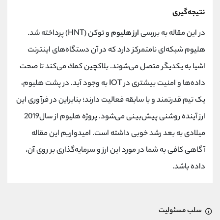
نتيجه‌گيری
در اين مقاله به بررسی
ارز هليوم
و توكن (HNT) پرداخته شد.
هليوم شبكه‌ای نامتمركز دارد كه در آن دستگاه‌های اينترنت
اشيا به يكديگر متصل می‌شوند. بلاكچين كمك می‌كند تا صحت
داده‌ها و امنيت بيشتری در IOT به وجود آيد. در پشت هليوم،
یک تيم قدرتمند و با سابقه فعاليت دارند؛ بنابراين در فرآوری اين
ارز آينده روشنی پیش‌بینی می‌شود. پروژه هليوم از سال2019
ميلادی به بعد رشد خوبی داشته است. اميدواريم اين مقاله
آگاهی کافی به شما در مورد اين ارز و سرمايه‌گذاری بر روی آن،
داده باشد.
سلب مسئولیت