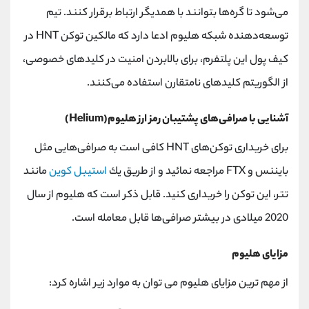
می‌شود تا گره‌ها بتوانند با همديگر ارتباط برقرار كنند. تيم
توسعه‌دهنده شبكه هليوم ادعا دارد كه مالكين توكن HNT در
كيف پول اين پلتفرم، برای بالابردن امنيت در كليدهای خصوصی،
از الگوريتم کلید‌های نامتقارن استفاده می‌كنند.
آشنایی با صرافی‌های پشتيبان رمز ارز هلیوم(Helium)
برای خريداری توكن‌های HNT كافی است به صرافی‌هايی مثل
بايننس و FTX مراجعه نمائيد و از طريق يك
استيبل كوين
مانند
تتر، اين توكن را خريداری كنيد. قابل ذكر است كه هليوم از سال
2020 ميلادی در بيشتر صرافی‌ها قابل معامله است.
مزایای هلیوم
از مهم‌ ترین مزایای هلیوم می توان به موارد زیر اشاره کرد: